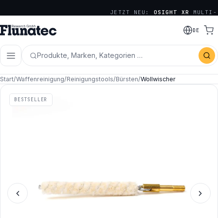
JETZT NEU:
OSIGHT XR
MULTI-
RETICLE SERIE
DE
Produkte, Marken, Kategorien …
Start
/
Waffenreinigung
/
Reinigungstools
/
Bürsten
/
Wollwischer
BESTSELLER