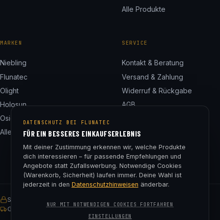
Alle Produkte
MARKEN
SERVICE
Niebling
Kontakt & Beratung
Flunatec
Versand & Zahlung
Olight
Widerruf & Rückgabe
Holosun
AGB
Osight
Datenschutz
DATENSCHUTZ BEI FLUNATEC
Alle 24 Marken
Impressum
FÜR EIN BESSERES EINKAUFSERLEBNIS
Cookie-Einstellungen
Mit deiner Zustimmung erkennen wir, welche Produkte
dich interessieren – für passende Empfehlungen und
Angebote statt Zufallswerbung. Notwendige Cookies
(Warenkorb, Sicherheit) laufen immer. Deine Wahl ist
jederzeit in den
Datenschutzhinweisen
änderbar.
SSL-verschlüsselt
Käuferschutz
30 Tage Rückgaberecht
NUR MIT NOTWENDIGEN COOKIES FORTFAHREN
Gratis Versand ab € 75
EINSTELLUNGEN