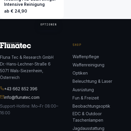
Intensive Reinigung
ab
€
24,90
OPTIONEN
SHOP
Waffenpflege
Fluna Tec & Research GmbH
Dr.-Hans-Lechner-Straße 6
Waffenreinigung
5071 Wals-Siezenheim,
Optiken
Österreich
Beleuchtung & Laser
+43 662 852 396
Ausrüstung
info@flunatec.com
Fun & Freizeit
Beobachtungsoptik
Support-Hotline: Mo–Fr 08:00–
16:00
EDC & Outdoor
Taschenlampen
Jagdausstattung