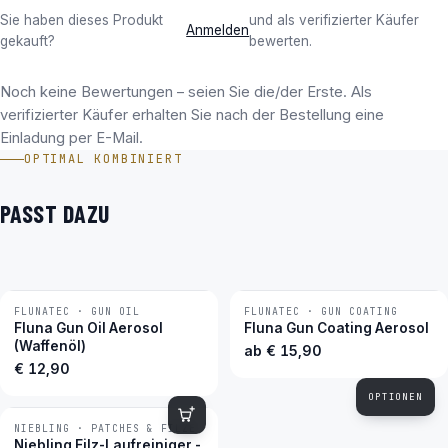
Sie haben dieses Produkt
und als verifizierter Käufer
Anmelden
gekauft?
bewerten.
Noch keine Bewertungen – seien Sie die/der Erste. Als
verifizierter Käufer erhalten Sie nach der Bestellung eine
Einladung per E-Mail.
OPTIMAL KOMBINIERT
PASST DAZU
FLUNATEC · GUN OIL
FLUNATEC · GUN COATING
BESTSELLER
BESTSELLER
Fluna Gun Oil Aerosol
Fluna Gun Coating Aerosol
(Waffenöl)
ab
€
15,90
€
12,90
OPTIONEN
NIEBLING · PATCHES & FILZE
Niebling Filz-Laufreiniger -