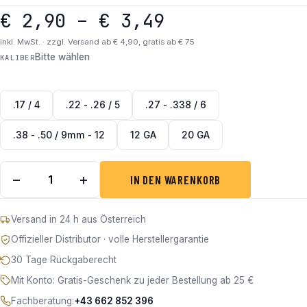
Preisspanne: 
€
2,90
–
€
3,49
inkl. MwSt. · zzgl. Versand ab € 4,90, gratis ab € 75
Bitte wählen
KALIBER
.17 / 4
.22 - .26 / 5
.27 - .338 / 6
.38 - .50 / 9mm - 12
12 GA
20 GA
Wollwischer Menge
−
+
IN DEN WARENKORB
Versand in 24 h aus Österreich
Offizieller Distributor · volle Herstellergarantie
30 Tage Rückgaberecht
Mit Konto: Gratis-Geschenk zu jeder Bestellung ab 25 €
Fachberatung:
+43 662 852 396