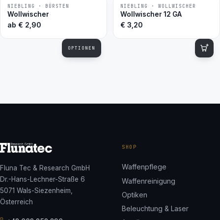
NIEBLING · BÜRSTEN
NIEBLING · WOLLWISCHER
BESTSELLER
Wollwischer
Wollwischer 12 GA
ab
€
2,90
€
3,20
OPTIONEN
SHOP
Waffenpflege
Fluna Tec & Research GmbH
Dr.-Hans-Lechner-Straße 6
Waffenreinigung
5071 Wals-Siezenheim,
Optiken
Österreich
Beleuchtung & Laser