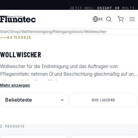
JETZT NEU:
OSIGHT XR
MULTI-
KOSTENLOSER VERSAND
AB € 75
RETICLE SERIE
DE
· OFFIZIELLER DISTRIBUTOR
VON OLIGHT, OSIGHT &
Start
/
Shop
/
Waffenreinigung
/
Reinigungstools
/
Wollwischer
KATEGORIE
HOLOSUN
WOLLWISCHER
Wollwischer für die Endreinigung und das Auftragen von
Pflegemitteln: nehmen Öl und Beschichtung gleichmäßig auf und
schonen die Laufinnenfläche.
Mehr anzeigen
SORTIERUNG
NUR LAGERND
2 PRODUKTE