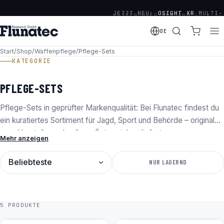
JETZT NEU:
OSIGHT XR
MULTI-
KOSTENLOSER VERSAND
AB € 75
RETICLE SERIE
DE
· OFFIZIELLER DISTRIBUTOR
VON OLIGHT, OSIGHT &
Start
/
Shop
/
Waffenpflege
/
Pflege-Sets
KATEGORIE
HOLOSUN
PFLEGE-SETS
Pflege-Sets in geprüfter Markenqualität: Bei Flunatec findest du
ein kuratiertes Sortiment für Jagd, Sport und Behörde – original
vom Hersteller, schnell aus Österreich geliefert,
Mehr anzeigen
versandkostenfrei ab 75 € und mit 30 Tagen Rückgaberecht.
SORTIERUNG
NUR LAGERND
5 PRODUKTE