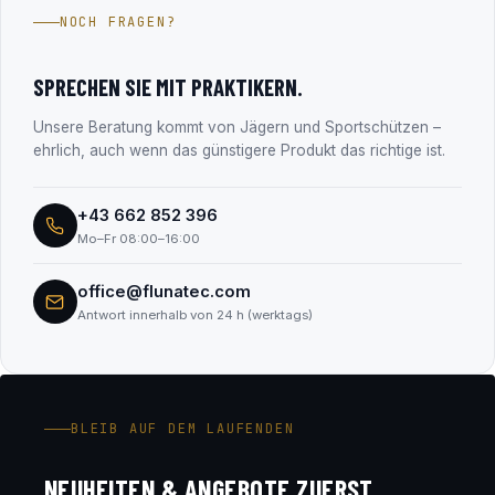
Jahren im Firmenbuch eingetragen (FN 330182m, LG
NOCH FRAGEN?
Salzburg). Alle Unternehmensdaten findest du transparent
im Abschnitt „Transparenz & Sicherheit“.
SPRECHEN SIE MIT PRAKTIKERN.
Unsere Beratung kommt von Jägern und Sportschützen –
ehrlich, auch wenn das günstigere Produkt das richtige ist.
+43 662 852 396
Mo–Fr 08:00–16:00
office@flunatec.com
Antwort innerhalb von 24 h (werktags)
BLEIB AUF DEM LAUFENDEN
NEUHEITEN & ANGEBOTE ZUERST.