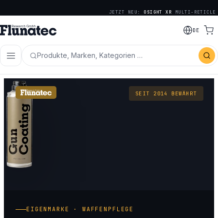
JETZT NEU:
OSIGHT XR
MULTI-RETICLE
DE
Produkte, Marken, Kategorien …
SEIT 2014 BEWÄHRT
EIGENMARKE · WAFFENPFLEGE