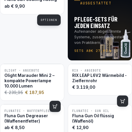
AUSGESTATTET
ab
€
9,90
PFLEGE-SETS FÜR
OPTIONEN
JEDEN EINSATZ
Aufeinander abgestimmte
Systeme, zusammengestellt
von Praktikern.
SETS AB
€
27,90
OLIGHT · ANGEBOTE
RIX · ANGEBOTE
−22 %
Olight Marauder Mini 2 –
RIX LEAP L6V2 Wärmebild -
kompakte Powerlampe
Zielfernrohr
10.000 Lumen
€
3.119,00
€
239,95
€
187,95
FLUNATEC · WAFFENPFLEGE
FLUNATEC · GUN OIL
BESTSELLER
BESTSELLER
Fluna Gun Degreaser
Fluna Gun Oil flüssig
(Waffenentfetter)
(Waffenöl)
ab
€
8,50
€
12,90