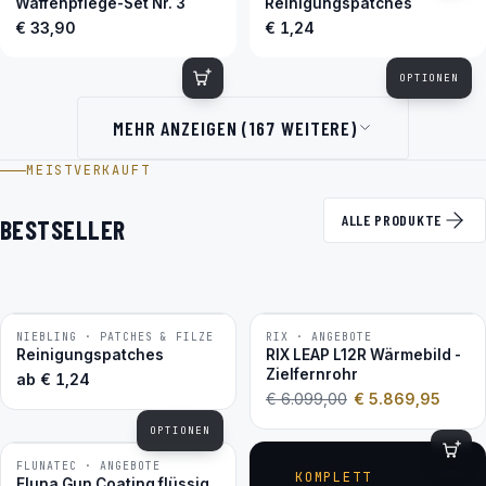
Waffenpflege-Set Nr. 3
Reinigungspatches
€ 33,90
€ 1,24
OPTIONEN
MEHR ANZEIGEN (167 WEITERE)
MEISTVERKAUFT
ALLE PRODUKTE
BESTSELLER
NIEBLING · PATCHES & FILZE
RIX · ANGEBOTE
−4 %
BESTSELLER
Reinigungspatches
RIX LEAP L12R Wärmebild -
Zielfernrohr
ab
€
1,24
€
6.099,00
€
5.869,95
OPTIONEN
FLUNATEC · ANGEBOTE
BESTSELLER
KOMPLETT
Fluna Gun Coating flüssig