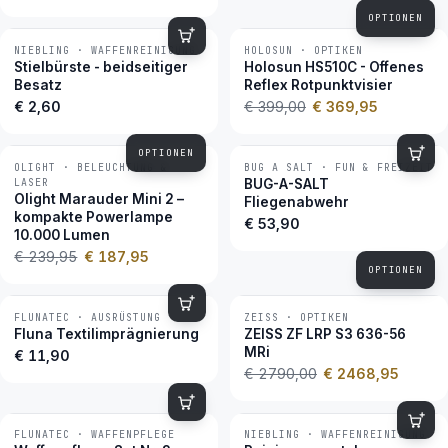
OPTIONEN
NIEBLING · WAFFENREINIGUNG
HOLOSUN · OPTIKEN
−7 %
BESTSELLER
Stielbürste - beidseitiger
Holosun HS510C - Offenes
Besatz
Reflex Rotpunktvisier
€ 2,60
€ 399,00
€ 369,95
OPTIONEN
OLIGHT · BELEUCHTUNG &
BUG A SALT · FUN & FREIZEIT
−22 %
BESTSELLER
LASER
BUG-A-SALT
Olight Marauder Mini 2 –
Fliegenabwehr
kompakte Powerlampe
€ 53,90
10.000 Lumen
€ 239,95
€ 187,95
OPTIONEN
FLUNATEC · AUSRÜSTUNG
ZEISS · OPTIKEN
−12 %
BESTSELLER
Fluna Textilimprägnierung
ZEISS ZF LRP S3 636-56
MRi
€ 11,90
€ 2790,00
€ 2468,95
FLUNATEC · WAFFENPFLEGE
NIEBLING · WAFFENREINIGUNG
BESTSELLER
BESTSELLER