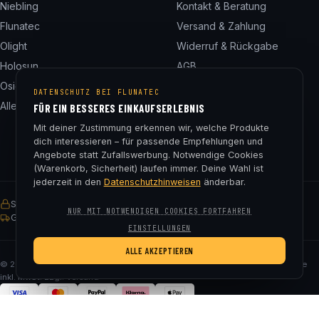
Niebling
Kontakt & Beratung
Flunatec
Versand & Zahlung
Olight
Widerruf & Rückgabe
Holosun
AGB
Osight
Datenschutz
DATENSCHUTZ BEI FLUNATEC
Alle 24 Marken
Impressum
FÜR EIN BESSERES EINKAUFSERLEBNIS
Cookie-Einstellungen
Mit deiner Zustimmung erkennen wir, welche Produkte
dich interessieren – für passende Empfehlungen und
Angebote statt Zufallswerbung. Notwendige Cookies
(Warenkorb, Sicherheit) laufen immer. Deine Wahl ist
jederzeit in den
Datenschutzhinweisen
änderbar.
SSL-verschlüsselt
Käuferschutz
30 Tage Rückgaberecht
NUR MIT NOTWENDIGEN COOKIES FORTFAHREN
Gratis Versand ab € 75
EINSTELLUNGEN
ALLE AKZEPTIEREN
© 2026 Fluna Tec & Research GmbH · FN 330182m, LG Salzburg · Alle Preise
inkl. MwSt. zzgl. Versand