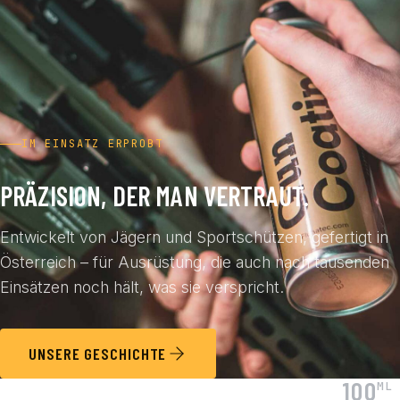
IM EINSATZ ERPROBT
PRÄZISION, DER MAN VERTRAUT.
Entwickelt von Jägern und Sportschützen, gefertigt in
Österreich – für Ausrüstung, die auch nach tausenden
Einsätzen noch hält, was sie verspricht.
UNSERE GESCHICHTE
100
ML