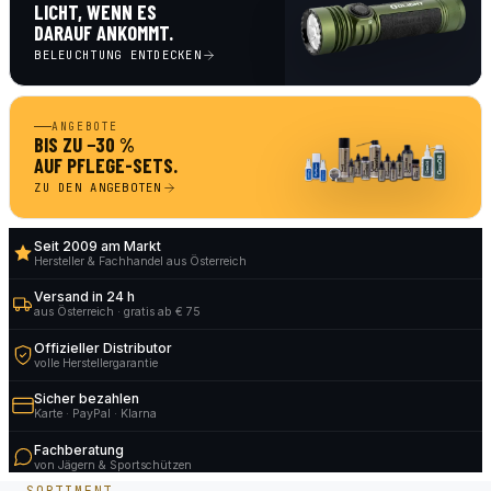
LICHT, WENN ES
DARAUF ANKOMMT.
BELEUCHTUNG ENTDECKEN
ANGEBOTE
BIS ZU −30 %
AUF PFLEGE-SETS.
ZU DEN ANGEBOTEN
Seit 2009 am Markt
Hersteller & Fachhandel aus Österreich
Versand in 24 h
aus Österreich · gratis ab € 75
Offizieller Distributor
volle Herstellergarantie
Sicher bezahlen
Karte · PayPal · Klarna
Fachberatung
von Jägern & Sportschützen