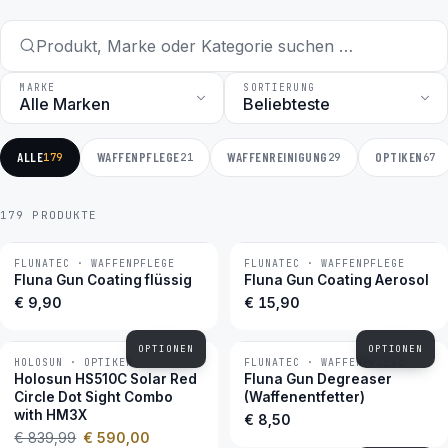
MARKE
SORTIERUNG
ALLE
WAFFENPFLEGE
WAFFENREINIGUNG
OPTIKEN
179
21
29
67
179 PRODUKTE
FLUNATEC · WAFFENPFLEGE
FLUNATEC · WAFFENPFLEGE
BESTSELLER
BESTSELLER
Fluna Gun Coating flüssig
Fluna Gun Coating Aerosol
€ 9,90
€ 15,90
OPTIONEN
OPTIONEN
HOLOSUN · OPTIKEN
FLUNATEC · WAFFENPFLEGE
−30 %
BESTSELLER
Holosun HS510C Solar Red
Fluna Gun Degreaser
Circle Dot Sight Combo
(Waffenentfetter)
with HM3X
€ 8,50
€ 839,99
€ 590,00