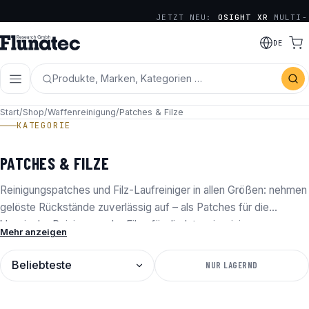
JETZT NEU:
OSIGHT XR
MULTI-
RETICLE SERIE
DE
Produkte, Marken, Kategorien …
Start
/
Shop
/
Waffenreinigung
/
Patches & Filze
KATEGORIE
PATCHES & FILZE
Reinigungspatches und Filz-Laufreiniger in allen Größen: nehmen
gelöste Rückstände zuverlässig auf – als Patches für die
klassische Reinigung oder Filze für die Intensivreinigung.
Mehr anzeigen
SORTIERUNG
NUR LAGERND