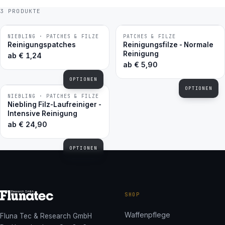
3 PRODUKTE
NIEBLING · PATCHES & FILZE
PATCHES & FILZE
BESTSELLER
BESTSELLER
Reinigungspatches
Reinigungsfilze - Normale
Reinigung
ab
€
1,24
ab
€
5,90
OPTIONEN
OPTIONEN
NIEBLING · PATCHES & FILZE
Niebling Filz-Laufreiniger -
Intensive Reinigung
ab
€
24,90
OPTIONEN
SHOP
Waffenpflege
Fluna Tec & Research GmbH