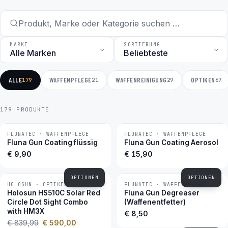
MARKE
SORTIERUNG
ALLE
WAFFENPFLEGE
WAFFENREINIGUNG
OPTIKEN
179
21
29
67
179 PRODUKTE
FLUNATEC · WAFFENPFLEGE
FLUNATEC · WAFFENPFLEGE
BESTSELLER
BESTSELLER
Fluna Gun Coating flüssig
Fluna Gun Coating Aerosol
€ 9,90
€ 15,90
OPTIONEN
OPTIONEN
HOLOSUN · OPTIKEN
FLUNATEC · WAFFENPFLEGE
−30 %
BESTSELLER
Holosun HS510C Solar Red
Fluna Gun Degreaser
Circle Dot Sight Combo
(Waffenentfetter)
with HM3X
€ 8,50
€ 839,99
€ 590,00