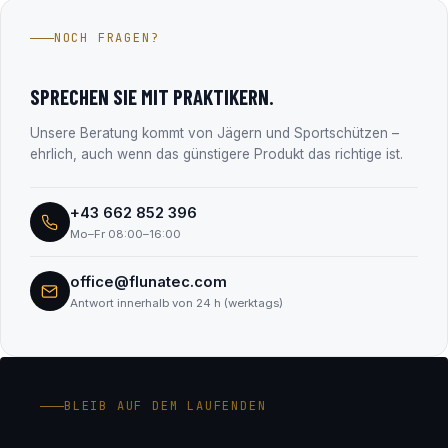
Jahren im Firmenbuch eingetragen (FN 330182m, LG
NOCH FRAGEN?
Salzburg). Alle Unternehmensdaten findest du transparent
im Abschnitt „Transparenz & Sicherheit“.
SPRECHEN SIE MIT PRAKTIKERN.
Unsere Beratung kommt von Jägern und Sportschützen –
ehrlich, auch wenn das günstigere Produkt das richtige ist.
+43 662 852 396
Mo–Fr 08:00–16:00
office@flunatec.com
Antwort innerhalb von 24 h (werktags)
BLEIB AUF DEM LAUFENDEN