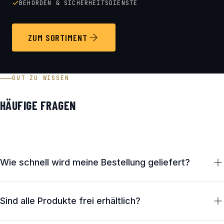
BEHÖRDEN & SICHERHEITSDIENSTE
ZUM SORTIMENT
GUT ZU WISSEN
HÄUFIGE FRAGEN
Wie schnell wird meine Bestellung geliefert?
Lagernde Artikel verlassen unser Haus in Österreich in der
Regel innerhalb von 24 Stunden (werktags). Die
Sind alle Produkte frei erhältlich?
Zustellung erfolgt in Österreich in 2–3 Werktagen,