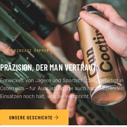
IM EINSATZ ERPROBT
PRÄZISION, DER MAN VERTRAUT.
Entwickelt von Jägern und Sportschützen, gefertigt in
Österreich – für Ausrüstung, die auch nach tausenden
Einsätzen noch hält, was sie verspricht.
UNSERE GESCHICHTE