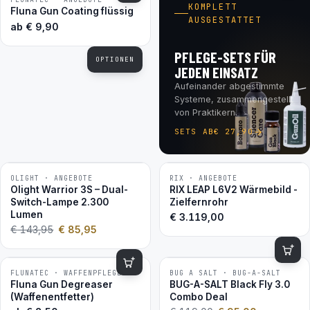
BESTSELLER
KOMPLETT
Fluna Gun Coating flüssig
AUSGESTATTET
ab
€
9,90
PFLEGE-SETS FÜR
OPTIONEN
JEDEN EINSATZ
Aufeinander abgestimmte
Systeme, zusammengestellt
von Praktikern.
SETS AB
€
27,90
OLIGHT · ANGEBOTE
RIX · ANGEBOTE
−40 %
Olight Warrior 3S – Dual-
RIX LEAP L6V2 Wärmebild -
Switch-Lampe 2.300
Zielfernrohr
Lumen
€
3.119,00
€
143,95
€
85,95
FLUNATEC · WAFFENPFLEGE
BUG A SALT · BUG-A-SALT
−20 %
BESTSELLER
Fluna Gun Degreaser
BUG-A-SALT Black Fly 3.0
2ER-SET
(Waffenentfetter)
Combo Deal