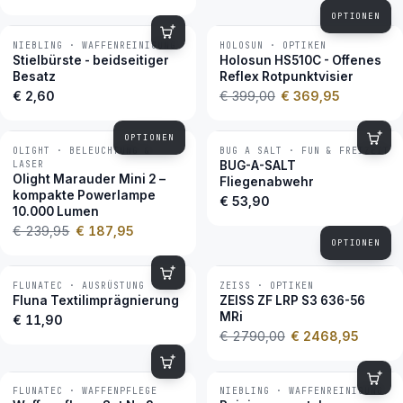
OPTIONEN
NIEBLING · WAFFENREINIGUNG
HOLOSUN · OPTIKEN
−7 %
BESTSELLER
Stielbürste - beidseitiger
Holosun HS510C - Offenes
Besatz
Reflex Rotpunktvisier
€ 2,60
€ 399,00
€ 369,95
OPTIONEN
OLIGHT · BELEUCHTUNG &
BUG A SALT · FUN & FREIZEIT
−22 %
BESTSELLER
LASER
BUG-A-SALT
Olight Marauder Mini 2 –
Fliegenabwehr
kompakte Powerlampe
€ 53,90
10.000 Lumen
€ 239,95
€ 187,95
OPTIONEN
FLUNATEC · AUSRÜSTUNG
ZEISS · OPTIKEN
−12 %
BESTSELLER
Fluna Textilimprägnierung
ZEISS ZF LRP S3 636-56
MRi
€ 11,90
€ 2790,00
€ 2468,95
FLUNATEC · WAFFENPFLEGE
NIEBLING · WAFFENREINIGUNG
BESTSELLER
BESTSELLER