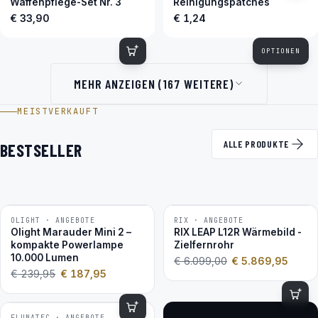
Waffenpflege-Set Nr. 3
Reinigungspatches
€ 33,90
€ 1,24
OPTIONEN
MEHR ANZEIGEN (167 WEITERE)
MEISTVERKAUFT
ALLE PRODUKTE
BESTSELLER
OLIGHT · ANGEBOTE
RIX · ANGEBOTE
−22 %
−4 %
Olight Marauder Mini 2 –
RIX LEAP L12R Wärmebild -
kompakte Powerlampe
Zielfernrohr
10.000 Lumen
€
6.099,00
€
5.869,95
€
239,95
€
187,95
FLUNATEC · ANGEBOTE