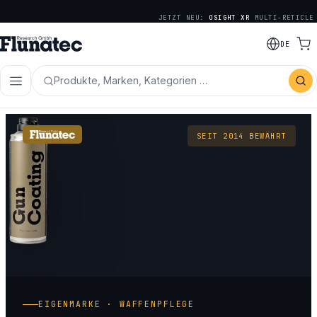
JETZT NEU:
OSIGHT XR
MULTI-RETICLE
DE
Produkte, Marken, Kategorien …
SEIT 2014 BEWÄHRT
EIGENMARKE · WAFFENPFLEGE