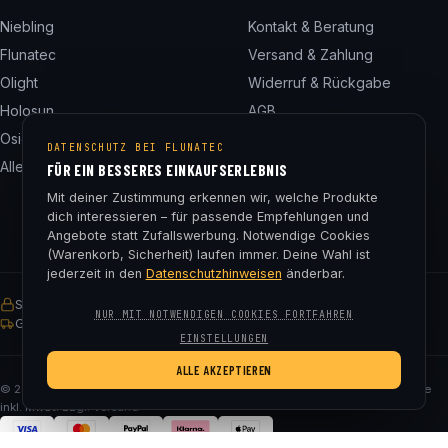
Niebling
Kontakt & Beratung
Flunatec
Versand & Zahlung
Olight
Widerruf & Rückgabe
Holosun
AGB
Osight
Datenschutz
DATENSCHUTZ BEI FLUNATEC
Alle 24 Marken
Impressum
FÜR EIN BESSERES EINKAUFSERLEBNIS
Cookie-Einstellungen
Mit deiner Zustimmung erkennen wir, welche Produkte
dich interessieren – für passende Empfehlungen und
Angebote statt Zufallswerbung. Notwendige Cookies
(Warenkorb, Sicherheit) laufen immer. Deine Wahl ist
jederzeit in den
Datenschutzhinweisen
änderbar.
SSL-verschlüsselt
Käuferschutz
30 Tage Rückgaberecht
NUR MIT NOTWENDIGEN COOKIES FORTFAHREN
Gratis Versand ab € 75
EINSTELLUNGEN
ALLE AKZEPTIEREN
© 2026 Fluna Tec & Research GmbH · FN 330182m, LG Salzburg · Alle Preise
inkl. MwSt. zzgl. Versand