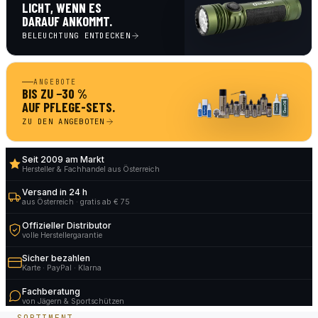
LICHT, WENN ES
DARAUF ANKOMMT.
BELEUCHTUNG ENTDECKEN
ANGEBOTE
BIS ZU −30 %
AUF PFLEGE-SETS.
ZU DEN ANGEBOTEN
Seit 2009 am Markt
Hersteller & Fachhandel aus Österreich
Versand in 24 h
aus Österreich · gratis ab € 75
Offizieller Distributor
volle Herstellergarantie
Sicher bezahlen
Karte · PayPal · Klarna
Fachberatung
von Jägern & Sportschützen