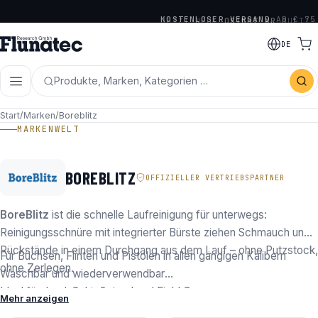
JETZT NEU:
OSIGHT XR
MULTI-
KOSTENLOSER VERSAND
AB € 75
RETICLE SERIE
DE
· OFFIZIELLER DISTRIBUTOR
VON OLIGHT, OSIGHT &
Produkte, Marken, Kategorien …
HOLOSUN
Start
/
Marken
/
Boreblitz
MARKENWELT
BOREBLITZ
OFFIZIELLER VERTRIEBSPARTNER
BoreBlitz
ist die schnelle Laufreinigung für unterwegs:
Reinigungsschnüre mit integrierter Bürste ziehen Schmauch und
Rückstände in einem Durchgang aus dem Lauf – ohne Putzstock,
Für Büchsen, Flinten und Pistolen in allen gängigen Kalibern
ohne Zerlegen.
Waschbar und wiederverwendbar
Ideal für Jagd, Schießstand und Field Care
Mehr anzeigen