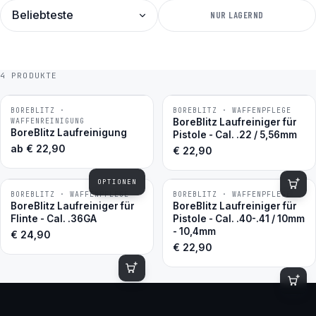
SORTIERUNG
NUR LAGERND
4 PRODUKTE
BOREBLITZ ·
BOREBLITZ · WAFFENPFLEGE
BESTSELLER
BESTSELLER
WAFFENREINIGUNG
BoreBlitz Laufreiniger für
BoreBlitz Laufreinigung
Pistole - Cal. .22 / 5,56mm
ab
€
22,90
€
22,90
OPTIONEN
BOREBLITZ · WAFFENPFLEGE
BOREBLITZ · WAFFENPFLEGE
BoreBlitz Laufreiniger für
BoreBlitz Laufreiniger für
Flinte - Cal. .36GA
Pistole - Cal. .40-.41 / 10mm
- 10,4mm
€
24,90
€
22,90