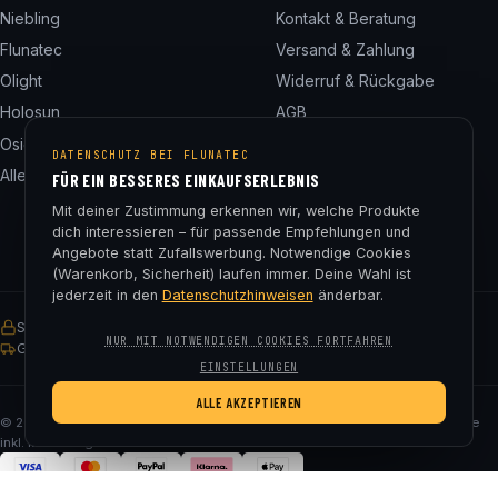
Niebling
Kontakt & Beratung
Flunatec
Versand & Zahlung
Olight
Widerruf & Rückgabe
Holosun
AGB
Osight
Datenschutz
DATENSCHUTZ BEI FLUNATEC
Alle 24 Marken
Impressum
FÜR EIN BESSERES EINKAUFSERLEBNIS
Cookie-Einstellungen
Mit deiner Zustimmung erkennen wir, welche Produkte
dich interessieren – für passende Empfehlungen und
Angebote statt Zufallswerbung. Notwendige Cookies
(Warenkorb, Sicherheit) laufen immer. Deine Wahl ist
jederzeit in den
Datenschutzhinweisen
änderbar.
SSL-verschlüsselt
Käuferschutz
30 Tage Rückgaberecht
NUR MIT NOTWENDIGEN COOKIES FORTFAHREN
Gratis Versand ab € 75
EINSTELLUNGEN
ALLE AKZEPTIEREN
© 2026 Fluna Tec & Research GmbH · FN 330182m, LG Salzburg · Alle Preise
inkl. MwSt. zzgl. Versand