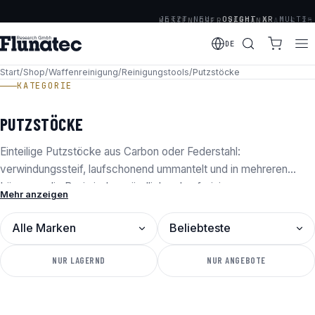
JETZT NEU:
OSIGHT XR
MULTI-
KOSTENLOSER VERSAND
AB € 75
RETICLE SERIE
DE
· OFFIZIELLER DISTRIBUTOR
VON OLIGHT, OSIGHT &
Start
/
Shop
/
Waffenreinigung
/
Reinigungstools
/
Putzstöcke
KATEGORIE
HOLOSUN
PUTZSTÖCKE
Einteilige Putzstöcke aus Carbon oder Federstahl:
verwindungssteif, laufschonend ummantelt und in mehreren
Längen – die Basis jeder gründlichen Laufreinigung.
Mehr anzeigen
MARKE
SORTIERUNG
NUR LAGERND
NUR ANGEBOTE