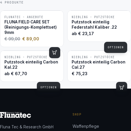
4 PRODUKTE
FLUNATEC · ANGEBOTE
NIEBLING · PUTZSTÖCKE
−10 %
BESTSELLER
FLUNA FIELD CARE SET
Putzstock einteilig
(Reinigungs-Komplettset)
Federstahl Kaliber .22
9mm
ab
€
23,17
€
99,00
€
89,00
OPTIONEN
NIEBLING · PUTZSTÖCKE
NIEBLING · PUTZSTÖCKE
Putzstock einteilig Carbon
Putzstock einteilig Carbon
Kal.22
Cal.27
ab
€
67,70
€
75,23
OPTIONEN
SHOP
Waffenpflege
Fluna Tec & Research GmbH