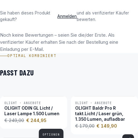
Sie haben dieses Produkt
und als verifizierter Käufer
Anmelden
gekauft?
bewerten.
Noch keine Bewertungen – seien Sie die/der Erste. Als
verifizierter Käufer erhalten Sie nach der Bestellung eine
Einladung per E-Mail.
OPTIMAL KOMBINIERT
PASST DAZU
OLIGHT · ANGEBOTE
OLIGHT · ANGEBOTE
−2 %
−16 %
OLIGHT ODIN GL Licht /
OLIGHT Baldr Pro R
Laser Lampe 1.500 Lumen
takt.Licht / Laser grün,
1.350 Lumen, aufladbar
€
249,00
€
244,95
€
179,00
€
149,90
OPTIONEN