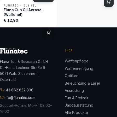
FLUNATEC · GUN OIL
BESTSELLER
Fluna Gun Oil Aerosol
(Waffenöl)
€
12,90
SHOP
Waffenpflege
Fluna Tec & Research GmbH
Dr.-Hans-Lechner-Straße 6
Waffenreinigung
5071 Wals-Siezenheim,
Optiken
Österreich
Beleuchtung & Laser
+43 662 852 396
Ausrüstung
info@flunatec.com
Fun & Freizeit
Jagdausstattung
Support-Hotline: Mo–Fr 08:00–
16:00
Alle Produkte