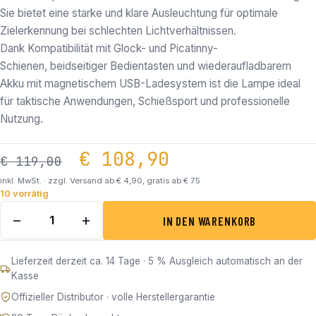
Sie bietet eine starke und klare Ausleuchtung für optimale
Zielerkennung bei schlechten Lichtverhältnissen.
Dank Kompatibilität mit Glock- und Picatinny-
Schienen, beidseitiger Bedientasten und wiederaufladbarem
Akku mit magnetischem USB-Ladesystem ist die Lampe ideal
für taktische Anwendungen, Schießsport und professionelle
Nutzung.
Ursprünglicher Preis 
Aktueller Pre
€
108,90
€
119,00
inkl. MwSt. · zzgl. Versand ab € 4,90, gratis ab € 75
10 vorrätig
OLIGHT PL-3 R Valkyrie takt. Lampe mit 1.500 Lumen Men
−
+
IN DEN WARENKORB
Lieferzeit derzeit ca. 14 Tage · 5 % Ausgleich automatisch an der
Kasse
Offizieller Distributor · volle Herstellergarantie