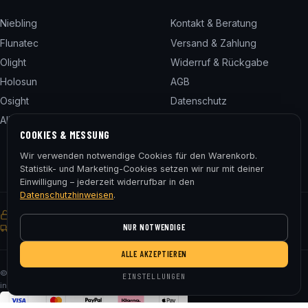
Niebling
Kontakt & Beratung
Flunatec
Versand & Zahlung
Olight
Widerruf & Rückgabe
Holosun
AGB
Osight
Datenschutz
Alle 24 Marken
Impressum
COOKIES & MESSUNG
Cookie-Einstellungen
Wir verwenden notwendige Cookies für den Warenkorb.
Statistik- und Marketing-Cookies setzen wir nur mit deiner
Einwilligung – jederzeit widerrufbar in den
Datenschutzhinweisen
.
SSL-verschlüsselt
Käuferschutz
30 Tage Rückgaberecht
NUR NOTWENDIGE
Gratis Versand ab € 75
ALLE AKZEPTIEREN
© 2026 Fluna Tec & Research GmbH · FN 330182m, LG Salzburg · Alle Preise
EINSTELLUNGEN
inkl. MwSt. zzgl. Versand