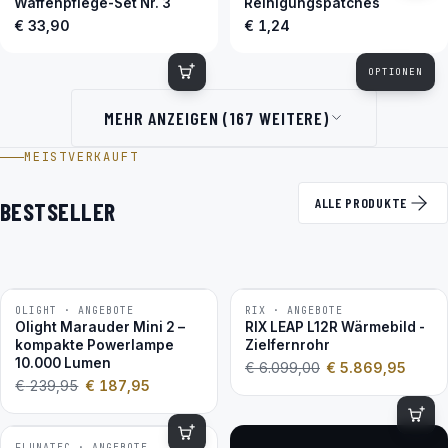
Waffenpflege-Set Nr. 3
Reinigungspatches
€ 33,90
€ 1,24
OPTIONEN
MEHR ANZEIGEN (167 WEITERE)
MEISTVERKAUFT
ALLE PRODUKTE
BESTSELLER
OLIGHT · ANGEBOTE
RIX · ANGEBOTE
−22 %
−4 %
Olight Marauder Mini 2 –
RIX LEAP L12R Wärmebild -
kompakte Powerlampe
Zielfernrohr
10.000 Lumen
€
6.099,00
€
5.869,95
€
239,95
€
187,95
FLUNATEC · ANGEBOTE