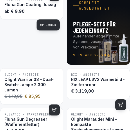
BESTSELLER
KOMPLETT
Fluna Gun Coating flüssig
AUSGESTATTET
ab
€
9,90
PFLEGE-SETS FÜR
OPTIONEN
JEDEN EINSATZ
Aufeinander abgestimmte
Systeme, zusammengestellt
von Praktikern.
SETS AB
€
27,90
OLIGHT · ANGEBOTE
RIX · ANGEBOTE
−40 %
Olight Warrior 3S – Dual-
RIX LEAP L6V2 Wärmebild -
Switch-Lampe 2.300
Zielfernrohr
Lumen
€
3.119,00
€
143,95
€
85,95
FLUNATEC · WAFFENPFLEGE
OLIGHT · ANGEBOTE
−41 %
BESTSELLER
Fluna Gun Degreaser
Olight Marauder Mini –
(Waffenentfetter)
kompakte
Suchscheinwerfer-Lampe