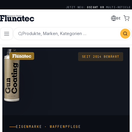
JETZT NEU:
OSIGHT XR
MULTI-RETICLE
DE
Produkte, Marken, Kategorien …
SEIT 2014 BEWÄHRT
EIGENMARKE · WAFFENPFLEGE