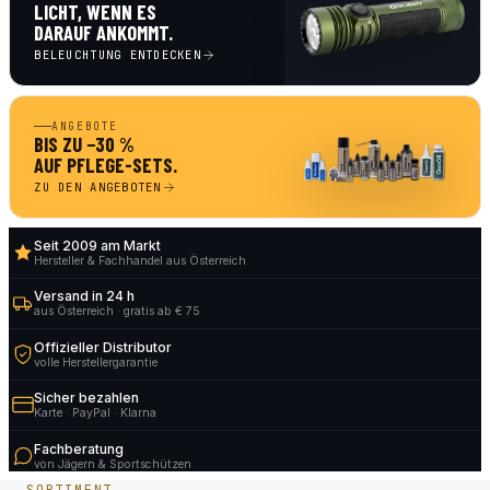
LICHT, WENN ES
DARAUF ANKOMMT.
BELEUCHTUNG ENTDECKEN
ANGEBOTE
BIS ZU −30 %
AUF PFLEGE-SETS.
ZU DEN ANGEBOTEN
Seit 2009 am Markt
Hersteller & Fachhandel aus Österreich
Versand in 24 h
aus Österreich · gratis ab € 75
Offizieller Distributor
volle Herstellergarantie
Sicher bezahlen
Karte · PayPal · Klarna
Fachberatung
von Jägern & Sportschützen