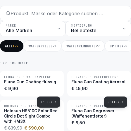
MARKE
SORTIERUNG
ALLE
WAFFENPFLEGE
WAFFENREINIGUNG
OPTIKEN
179
21
29
75
179 PRODUKTE
FLUNATEC · WAFFENPFLEGE
FLUNATEC · WAFFENPFLEGE
BESTSELLER
BESTSELLER
Fluna Gun Coating flüssig
Fluna Gun Coating Aerosol
€ 9,90
€ 15,90
OPTIONEN
OPTIONEN
HOLOSUN · OPTIKEN
FLUNATEC · WAFFENPFLEGE
−30 %
BESTSELLER
Holosun HS510C Solar Red
Fluna Gun Degreaser
Circle Dot Sight Combo
(Waffenentfetter)
with HM3X
€ 8,50
€ 839,99
€ 590,00