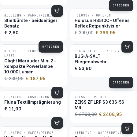
OPTIONEN
NIEBLING · WAFFENREINIGUNG
HOLOSUN · OPTIKEN
−7 %
BESTSELLER
Stielbürste - beidseitiger
Holosun HS510C - Offenes
Besatz
Reflex Rotpunktvisier
€ 2,60
€ 399,00
€ 369,95
OPTIONEN
OLIGHT · BELEUCHTUNG &
BUG A SALT · FUN & FREIZEIT
−22 %
BESTSELLER
LASER
BUG-A-SALT
Olight Marauder Mini 2 –
Fliegenabwehr
kompakte Powerlampe
€ 53,90
10.000 Lumen
€ 239,95
€ 187,95
OPTIONEN
FLUNATEC · AUSRÜSTUNG
ZEISS · OPTIKEN
−12 %
BESTSELLER
Fluna Textilimprägnierung
ZEISS ZF LRP S3 636-56
MRi
€ 11,90
€ 2790,00
€ 2468,95
FLUNATEC · WAFFENPFLEGE
NIEBLING · WAFFENREINIGUNG
BESTSELLER
BESTSELLER