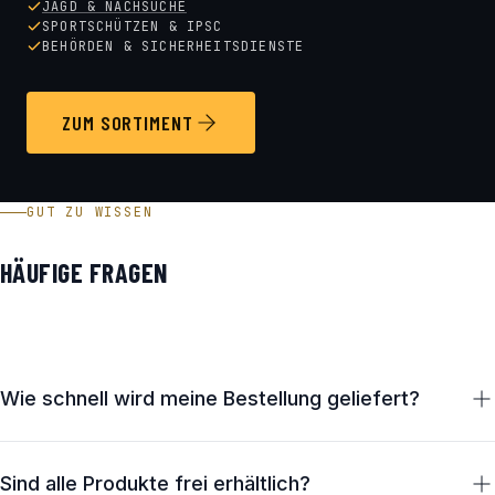
JAGD & NACHSUCHE
SPORTSCHÜTZEN & IPSC
BEHÖRDEN & SICHERHEITSDIENSTE
ZUM SORTIMENT
GUT ZU WISSEN
HÄUFIGE FRAGEN
Wie schnell wird meine Bestellung geliefert?
Lagernde Artikel verlassen unser Haus in Österreich in der
Regel innerhalb von 1–2 Werktagen. Die Zustellung erfolgt
Sind alle Produkte frei erhältlich?