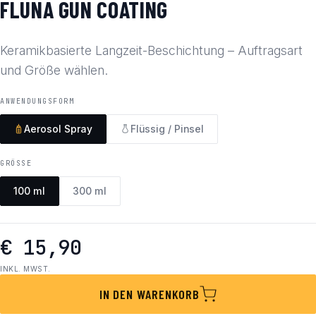
FLUNA GUN COATING
Keramikbasierte Langzeit-Beschichtung – Auftragsart
und Größe wählen.
ANWENDUNGSFORM
Aerosol Spray
Flüssig / Pinsel
GRÖSSE
100 ml
300 ml
€ 15,90
INKL. MWST.
IN DEN WARENKORB