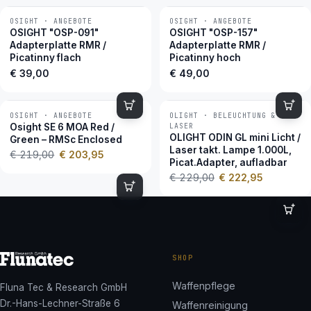
OSIGHT · ANGEBOTE
OSIGHT · ANGEBOTE
OSIGHT "OSP-091"
OSIGHT "OSP-157"
Adapterplatte RMR /
Adapterplatte RMR /
Picatinny flach
Picatinny hoch
€
39,00
€
49,00
OSIGHT · ANGEBOTE
OLIGHT · BELEUCHTUNG &
−7 %
−3 %
Osight SE 6 MOA Red /
LASER
OLIGHT ODIN GL mini Licht /
Green – RMSc Enclosed
Laser takt. Lampe 1.000L,
€
219,00
€
203,95
Picat.Adapter, aufladbar
€
229,00
€
222,95
SHOP
Waffenpflege
Fluna Tec & Research GmbH
Dr.-Hans-Lechner-Straße 6
Waffenreinigung