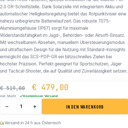
2.0 OR-Schnittstelle. Dank Solarzelle mit integriertem Akku und
automatischer Helligkeitsregelung bietet das Rotpunktvisier eine
nahezu unbegrenzte Batterielaufzeit. Das robuste 7075-
Aluminiumgehäuse (IP67) sorgt für maximale
Widerstandsfähigkeit im Jagd-, Behörden- oder Airsoft-Einsatz.
Mit wechselbarem Absehen, manuellem Übersteuerungsmodus
und ultraflachem Design für die Nutzung mit Standard-Ironsights
ermöglicht das SCS-PDP-GR ein blitzschnelles Zielen bei
höchster Präzision. Perfekt geeignet für Sportschützen, Jäger
und Tactical-Shooter, die auf Qualität und Zuverlässigkeit setzen.
Ursprünglicher Preis 
Aktueller Pre
€
479,00
€
519,00
inkl. MwSt. ·
Kostenloser Versand
Holosun SCS PDP GR Circle Dot Green Menge
−
+
IN DEN WARENKORB
Versand in 24 h aus Österreich