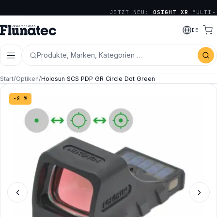
JETZT NEU:
OSIGHT XR
MULTI-
RETICLE SERIE
DE
Produkte, Marken, Kategorien …
Start
/
Optiken
/
Holosun SCS PDP GR Circle Dot Green
−8 %