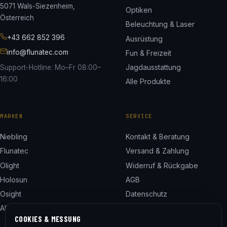
5071 Wals-Siezenheim,
Optiken
Österreich
Beleuchtung & Laser
+43 662 852 396
Ausrüstung
info@flunatec.com
Fun & Freizeit
Jagdausstattung
Support-Hotline: Mo–Fr 08:00–
16:00
Alle Produkte
MARKEN
SERVICE
Niebling
Kontakt & Beratung
Flunatec
Versand & Zahlung
Olight
Widerruf & Rückgabe
Holosun
AGB
Osight
Datenschutz
Alle 24 Marken
Impressum
COOKIES & MESSUNG
Cookie-Einstellungen