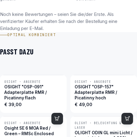
Noch keine Bewertungen – seien Sie die/der Erste. Als
verifizierter Käufer erhalten Sie nach der Bestellung eine
Einladung per E-Mail.
OPTIMAL KOMBINIERT
PASST DAZU
OSIGHT · ANGEBOTE
OSIGHT · ANGEBOTE
OSIGHT "OSP-091"
OSIGHT "OSP-157"
Adapterplatte RMR /
Adapterplatte RMR /
Picatinny flach
Picatinny hoch
€
39,00
€
49,00
OSIGHT · ANGEBOTE
OLIGHT · BELEUCHTUNG &
−7 %
−3 %
Osight SE 6 MOA Red /
LASER
OLIGHT ODIN GL mini Licht /
Green – RMSc Enclosed