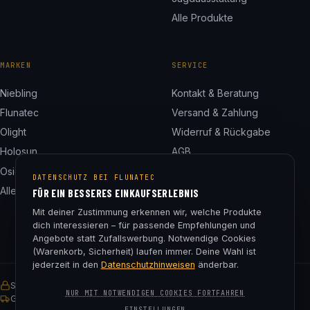
Alle Produkte
MARKEN
SERVICE
Niebling
Kontakt & Beratung
Flunatec
Versand & Zahlung
Olight
Widerruf & Rückgabe
Holosun
AGB
Osight
Datenschutz
DATENSCHUTZ BEI FLUNATEC
Alle 24 Marken
Impressum
FÜR EIN BESSERES EINKAUFSERLEBNIS
Cookie-Einstellungen
Mit deiner Zustimmung erkennen wir, welche Produkte
dich interessieren – für passende Empfehlungen und
Angebote statt Zufallswerbung. Notwendige Cookies
(Warenkorb, Sicherheit) laufen immer. Deine Wahl ist
jederzeit in den
Datenschutzhinweisen
änderbar.
SSL-verschlüsselt
Käuferschutz
30 Tage Rückgaberecht
NUR MIT NOTWENDIGEN COOKIES FORTFAHREN
Gratis Versand ab € 75
EINSTELLUNGEN