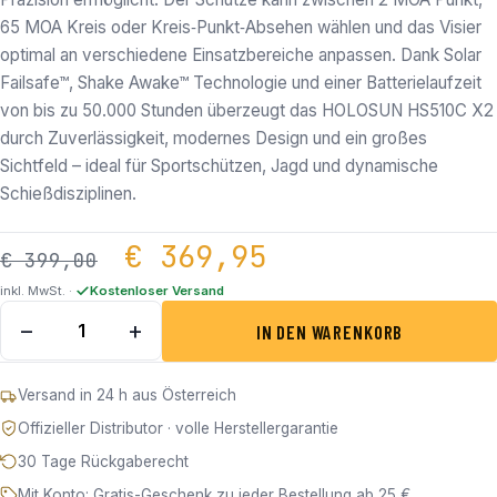
65 MOA Kreis oder Kreis‑Punkt‑Absehen wählen und das Visier
optimal an verschiedene Einsatzbereiche anpassen. Dank Solar
Failsafe™, Shake Awake™ Technologie und einer Batterielaufzeit
von bis zu 50.000 Stunden überzeugt das HOLOSUN HS510C X2
durch Zuverlässigkeit, modernes Design und ein großes
Sichtfeld – ideal für Sportschützen, Jagd und dynamische
Schießdisziplinen.
Ursprünglicher Preis 
Aktueller Pre
€
369,95
€
399,00
inkl. MwSt. ·
Kostenloser Versand
Holosun HS510C - Offenes Reflex Rotpunktvisier Menge
−
+
IN DEN WARENKORB
Versand in 24 h aus Österreich
Offizieller Distributor · volle Herstellergarantie
30 Tage Rückgaberecht
Mit Konto: Gratis-Geschenk zu jeder Bestellung ab 25 €