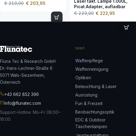
Laser takt. Lampe 1.000L,
€
219,00
€
203,95
Picat.Adapter, aufladbar
€
229,00
€
222,95
SHOP
Waffenpflege
Fluna Tec & Research GmbH
Dr.-Hans-Lechner-Straße 6
Waffenreinigung
5071 Wals-Siezenheim,
Optiken
Österreich
Beleuchtung & Laser
+43 662 852 396
Ausrüstung
info@flunatec.com
Fun & Freizeit
Beobachtungsoptik
Support-Hotline: Mo–Fr 08:00–
16:00
EDC & Outdoor
Taschenlampen
Jagdausstattung