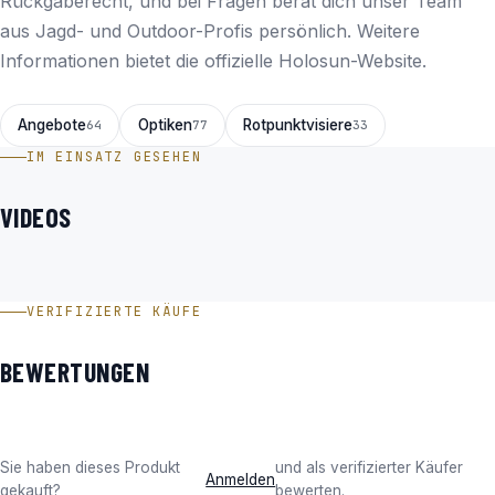
Rückgaberecht, und bei Fragen berät dich unser Team
aus Jagd- und Outdoor-Profis persönlich. Weitere
Informationen bietet die
offizielle Holosun-Website
.
Angebote
Optiken
Rotpunktvisiere
64
77
33
IM EINSATZ GESEHEN
VIDEOS
Holosun HS510C – Offenes Reflex Rotpunktvisier im Video
VERIFIZIERTE KÄUFE
BEWERTUNGEN
Sie haben dieses Produkt
und als verifizierter Käufer
Anmelden
gekauft?
bewerten.