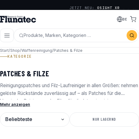
JETZT NEU:
OSIGHT XR
KOSTENLOSER VERSAND
AB € 75
DE
Produkte, Marken, Kategorien …
Start
/
Shop
/
Waffenreinigung
/
Patches & Filze
KATEGORIE
PATCHES & FILZE
Reinigungspatches und Filz-Laufreiniger in allen Größen: nehmen
gelöste Rückstände zuverlässig auf – als Patches für die
klassische Reinigung oder Filze für die Intensivreinigung.
Mehr anzeigen
SORTIERUNG
NUR LAGERND