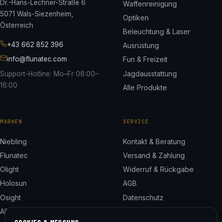
Dr.-Hans-Lechner-Straße 6
Waffenreinigung
5071 Wals-Siezenheim,
Optiken
Österreich
Beleuchtung & Laser
+43 662 852 396
Ausrüstung
info@flunatec.com
Fun & Freizeit
Jagdausstattung
Support-Hotline: Mo–Fr 08:00–
16:00
Alle Produkte
MARKEN
SERVICE
Niebling
Kontakt & Beratung
Flunatec
Versand & Zahlung
Olight
Widerruf & Rückgabe
Holosun
AGB
Osight
Datenschutz
Alle 24 Marken
Impressum