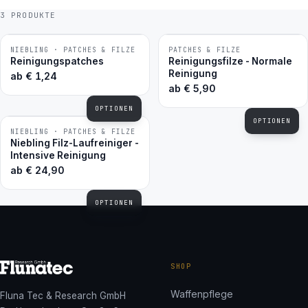
3 PRODUKTE
NIEBLING · PATCHES & FILZE
PATCHES & FILZE
BESTSELLER
BESTSELLER
Reinigungspatches
Reinigungsfilze - Normale
Reinigung
ab
€
1,24
ab
€
5,90
OPTIONEN
OPTIONEN
NIEBLING · PATCHES & FILZE
Niebling Filz-Laufreiniger -
Intensive Reinigung
ab
€
24,90
OPTIONEN
SHOP
Waffenpflege
Fluna Tec & Research GmbH