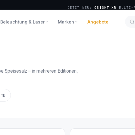
JETZT NEU:
OSIGHT XR
MULTI-R
Beleuchtung & Laser
Marken
Angebote
se Speisesalz – in mehreren Editionen,
OTE