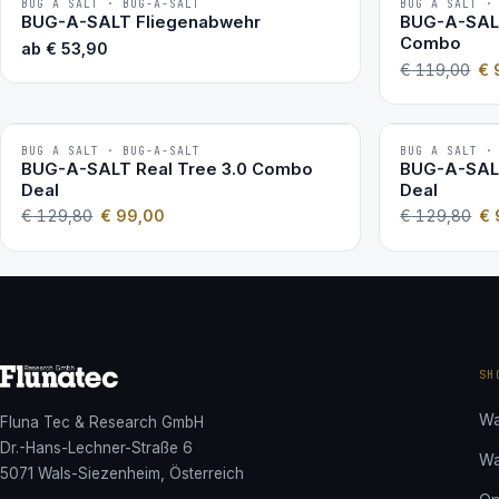
BUG A SALT · BUG-A-SALT
BUG A SALT ·
−20 %
BESTSELLER
BUG-A-SALT Fliegenabwehr
BUG-A-SALT
2ER-SET
Combo
ab
€
53,90
€
119,00
€
BUG A SALT · BUG-A-SALT
BUG A SALT ·
−24 %
−24 %
BUG-A-SALT Real Tree 3.0 Combo
BUG-A-SALT
2ER-SET
2ER-SET
Deal
Deal
€
129,80
€
99,00
€
129,80
€
SH
Wa
Fluna Tec & Research GmbH
Dr.-Hans-Lechner-Straße 6
Wa
5071 Wals-Siezenheim, Österreich