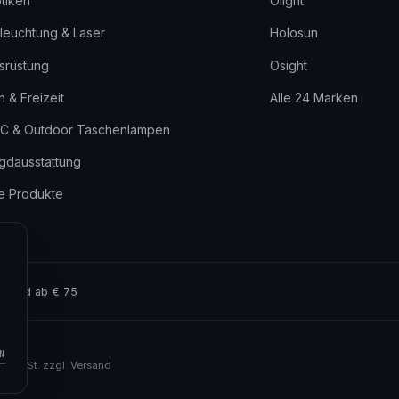
tiken
Olight
leuchtung & Laser
Holosun
srüstung
Osight
n & Freizeit
Alle 24 Marken
C & Outdoor Taschenlampen
gdausstattung
le Produkte
ersand ab € 75
N
l. MwSt. zzgl. Versand