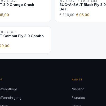
 BUG-A-SALT
BUG A SALT · BUG-A-SALT
−20 %
 3.0 Orange Crush
BUG-A-SALT Black Fly 3.
2ER-SET
Deal
95,00
€
119,00
€
95,00
 BUG-A-SALT
 Combat Fly 3.0 Combo
99,00
OP
MARKEN
ffenpflege
Niebling
ffenreinigung
Flunatec