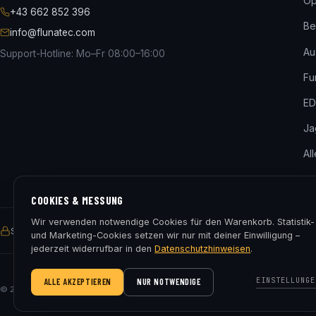
Op
+43 662 852 396
Be
info@flunatec.com
Au
Support-Hotline: Mo–Fr 08:00–16:00
Fu
ED
Ja
Al
COOKIES & MESSUNG
Wir verwenden notwendige Cookies für den Warenkorb. Statistik-
SSL-verschlüsselt
Käuferschutz
30 Tage Rückgaberecht
Gratis V
und Marketing-Cookies setzen wir nur mit deiner Einwilligung –
jederzeit widerrufbar in den
Datenschutzhinweisen
.
EINSTELLUNGE
ALLE AKZEPTIEREN
NUR NOTWENDIGE
© 2026 Fluna Tec & Research GmbH · FN 330182m, LG Salzburg · Alle Preise ink