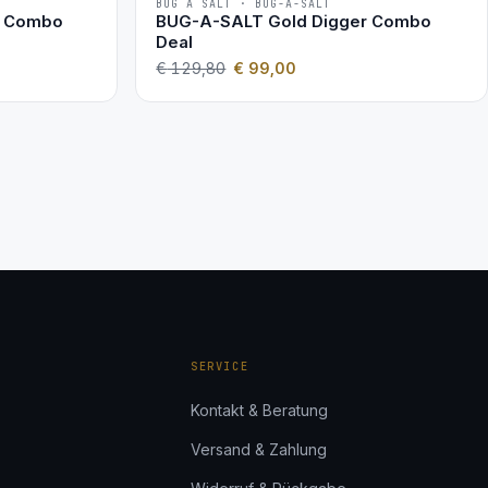
BUG A SALT · BUG-A-SALT
−24 %
0 Combo
BUG-A-SALT Gold Digger Combo
2ER-SET
Deal
€
129,80
€
99,00
SERVICE
Kontakt & Beratung
Versand & Zahlung