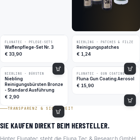
FLUNATEC · PFLEGE-SETS
NIEBLING · PATCHES & FILZE
BESTSELLER
BESTSELLER
Waffenpflege-Set Nr. 3
Reinigungspatches
€
33,90
€
1,24
NIEBLING · BÜRSTEN
FLUNATEC · GUN COATING
BESTSELLER
BESTSELLER
Niebling
Fluna Gun Coating Aerosol
Reinigungsbürsten Bronze
€
15,90
- Standard Ausführung
€
2,90
TRANSPARENZ & SICHERHEIT
SIE KAUFEN DIREKT BEIM HERSTELLER.
Hinter Flunatec steht die Fluna Tec & Research GmbH