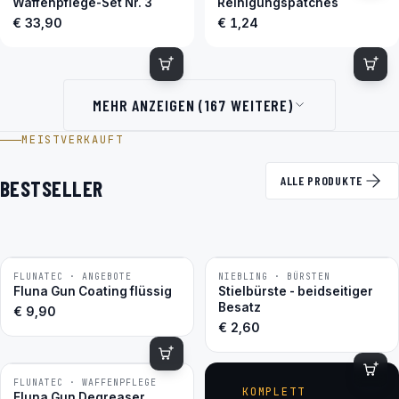
Waffenpflege-Set Nr. 3
Reinigungspatches
€ 33,90
€ 1,24
MEHR ANZEIGEN (167 WEITERE)
MEISTVERKAUFT
ALLE PRODUKTE
BESTSELLER
FLUNATEC · ANGEBOTE
NIEBLING · BÜRSTEN
BESTSELLER
BESTSELLER
Fluna Gun Coating flüssig
Stielbürste - beidseitiger
Besatz
€
9,90
€
2,60
FLUNATEC · WAFFENPFLEGE
BESTSELLER
KOMPLETT
Fluna Gun Degreaser