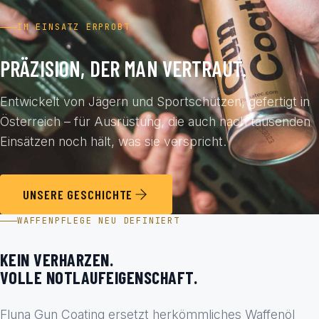
IM EINSATZ ERPROBT
PRÄZISION, DER MAN VERTRAUT.
Entwickelt von Jägern und Sportschützen, gefertigt in
Österreich – für Ausrüstung, die auch nach tausenden
Einsätzen noch hält, was sie verspricht.
UNSERE GESCHICHTE
WAFFENPFLEGE NEU DEFINIERT
KEIN VERHARZEN.
VOLLE NOTLAUFEIGENSCHAFT.
Fluna Gun Coating ersetzt herkömmliches Waffenöl