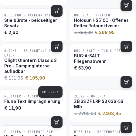
NIEBLING · WAFFENREINIGUNG
HOLOSUN · OPTIKEN
−7 %
BESTSELLER
Stielbürste - beidseitiger
Holosun HS510C - Offenes
Besatz
Reflex Rotpunktvisier
€ 2,60
€ 399,00
€ 369,95
OLIGHT · BELEUCHTUNG &
BUG A SALT · FUN & FREIZEIT
−20 %
LASER
BUG-A-SALT
Olight Olantern Classic 2
Fliegenabwehr
Pro – Campinglaterne
€ 53,90
aufladbar
€ 131,95
€ 105,90
OPTIONEN
FLUNATEC · AUSRÜSTUNG
ZEISS · OPTIKEN
−12 %
BESTSELLER
Fluna Textilimprägnierung
ZEISS ZF LRP S3 636-56
MRi
€ 11,90
€ 2790,00
€ 2468,95
FLUNATEC · WAFFENPFLEGE
NIEBLING · WAFFENREINIGUNG
BESTSELLER
BESTSELLER