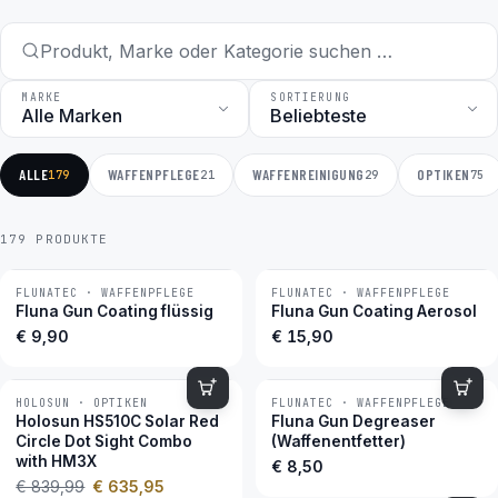
MARKE
SORTIERUNG
ALLE
WAFFENPFLEGE
WAFFENREINIGUNG
OPTIKEN
179
21
29
75
179 PRODUKTE
FLUNATEC · WAFFENPFLEGE
FLUNATEC · WAFFENPFLEGE
BESTSELLER
BESTSELLER
Fluna Gun Coating flüssig
Fluna Gun Coating Aerosol
€ 9,90
€ 15,90
HOLOSUN · OPTIKEN
FLUNATEC · WAFFENPFLEGE
−24 %
BESTSELLER
Holosun HS510C Solar Red
Fluna Gun Degreaser
Circle Dot Sight Combo
(Waffenentfetter)
with HM3X
€ 8,50
€ 839,99
€ 635,95