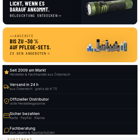
LICHT, WENN ES
DARAUF ANKOMMT.
BELEUCHTUNG ENTDECKEN
ANGEBOTE
BIS ZU −30 %
AUF PFLEGE-SETS.
ZU DEN ANGEBOTEN
Seit 2009 am Markt
Hersteller & Fachhandel aus Österreich
Versand in 24 h
aus Österreich · gratis ab € 75
Offizieller Distributor
volle Herstellergarantie
Sicher bezahlen
Karte · PayPal · Klarna
Fachberatung
von Jägern & Sportschützen