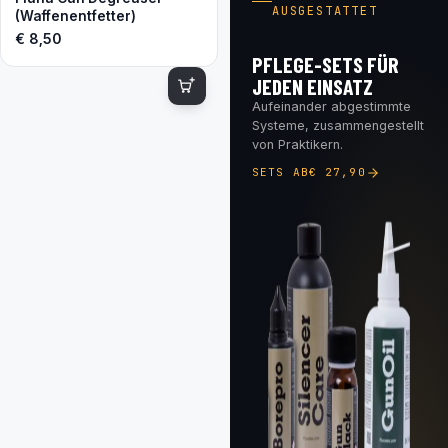
AUSGESTATTET
(Waffenentfetter)
€
8,50
PFLEGE-SETS FÜR
JEDEN EINSATZ
Aufeinander abgestimmte
Systeme, zusammengestellt
von Praktikern.
SETS AB
€
27,90