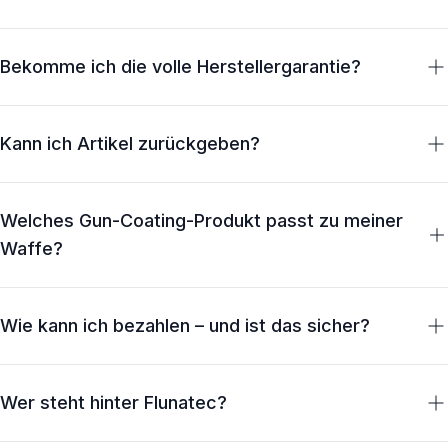
in Österreich meist am nächsten Werktag nach Versand,
innerhalb der EU in 3–5 Werktagen. Ab € 75 Bestellwert
Waffenpflege, Reinigungswerkzeug, Beleuchtung und
liefern wir kostenlos.
Optiken sind frei verkäuflich. Für einzelne Produktgruppen
Bekomme ich die volle Herstellergarantie?
(z. B. Wärmebild-Vorsatzgeräte oder Abwehrgeräte) gelten
länderspezifische Regelungen – die Hinweise dazu findest
Ja. Als offizieller Distributor von Olight, Osight und
du direkt am Produkt. Bei Fragen beraten wir gerne.
Holosun liefern wir ausschließlich Originalware mit voller
Kann ich Artikel zurückgeben?
Herstellergarantie – bei Vortex sogar mit der lebenslangen
VIP-Garantie.
Ja, du hast 30 Tage Rückgaberecht ab Erhalt der Ware –
ohne Angabe von Gründen. Unbenutzte Artikel in
Welches Gun-Coating-Produkt passt zu meiner
Originalverpackung erstatten wir vollständig, die
Waffe?
Abwicklung dauert nach Eingang der Retoure maximal 5
Werktage.
Das Aerosol eignet sich für große Flächen und den
schnellen Auftrag, die flüssige Variante für den präzisen
Wie kann ich bezahlen – und ist das sicher?
Auftrag an Verschluss und Innenteilen. Für Einsteiger
empfehlen wir das Waffenpflege-Set Nr. 1 mit allem, was
Kreditkarte, Apple Pay / Google Pay, PayPal, Klarna und
du brauchst – oder du nutzt den Produktfinder weiter
EPS-Überweisung. Alle Zahlungen laufen SSL-
Wer steht hinter Flunatec?
oben auf dieser Seite.
verschlüsselt über zertifizierte Zahlungsdienstleister – wir