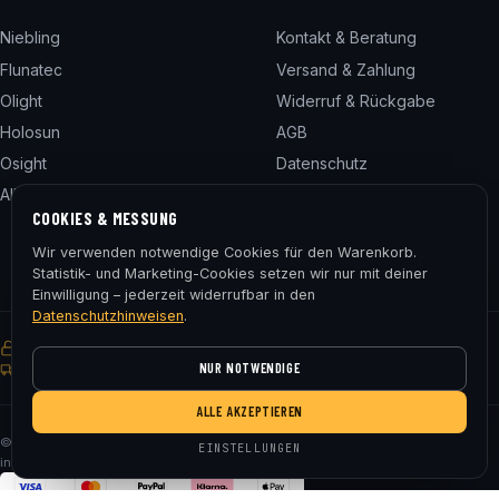
Niebling
Kontakt & Beratung
Flunatec
Versand & Zahlung
Olight
Widerruf & Rückgabe
Holosun
AGB
Osight
Datenschutz
Alle 24 Marken
Impressum
COOKIES & MESSUNG
Cookie-Einstellungen
Wir verwenden notwendige Cookies für den Warenkorb.
Statistik- und Marketing-Cookies setzen wir nur mit deiner
Einwilligung – jederzeit widerrufbar in den
Datenschutzhinweisen
.
SSL-verschlüsselt
Käuferschutz
30 Tage Rückgaberecht
NUR NOTWENDIGE
Gratis Versand ab € 75
ALLE AKZEPTIEREN
© 2026 Fluna Tec & Research GmbH · FN 330182m, LG Salzburg · Alle Preise
EINSTELLUNGEN
inkl. MwSt. zzgl. Versand