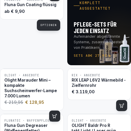
BESTSELLER
KOMPLETT
Fluna Gun Coating flüssig
AUSGESTATTET
ab
€
9,90
PFLEGE-SETS FÜR
OPTIONEN
JEDEN EINSATZ
Aufeinander abgestimmte
Systeme, zusammengestellt
von Praktikern.
SETS AB
€
27,90
OLIGHT · ANGEBOTE
RIX · ANGEBOTE
−41 %
Olight Marauder Mini –
RIX LEAP L6V2 Wärmebild -
kompakte
Zielfernrohr
Suchscheinwerfer-Lampe
€
3.119,00
7.000 Lumen
€
219,95
€
128,95
FLUNATEC · WAFFENPFLEGE
OLIGHT · ANGEBOTE
−16 %
BESTSELLER
Fluna Gun Degreaser
OLIGHT Baldr Pro R
(Waffenentfetter)
takt.Licht / Laser grün,