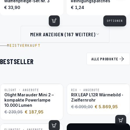
Waffenpflege-Set Nr. 3
Reinigungspatches
€ 33,90
€ 1,24
OPTIONEN
MEHR ANZEIGEN (167 WEITERE)
MEISTVERKAUFT
ALLE PRODUKTE
BESTSELLER
OLIGHT · ANGEBOTE
RIX · ANGEBOTE
−22 %
−4 %
Olight Marauder Mini 2 –
RIX LEAP L12R Wärmebild -
kompakte Powerlampe
Zielfernrohr
10.000 Lumen
€
6.099,00
€
5.869,95
€
239,95
€
187,95
FLUNATEC · ANGEBOTE