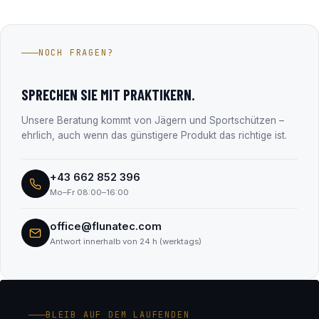
selbst speichern keine Zahlungsdaten.
Die Fluna Tec & Research GmbH aus Wals bei Salzburg –
Hersteller des Fluna Gun Coating Systems und seit über 15
Jahren im Firmenbuch eingetragen (FN 330182m, LG
NOCH FRAGEN?
Salzburg). Alle Unternehmensdaten findest du transparent
im Abschnitt „Transparenz & Sicherheit“.
SPRECHEN SIE MIT PRAKTIKERN.
Unsere Beratung kommt von Jägern und Sportschützen –
ehrlich, auch wenn das günstigere Produkt das richtige ist.
+43 662 852 396
Mo–Fr 08:00–16:00
office@flunatec.com
Antwort innerhalb von 24 h (werktags)
BLEIB AUF DEM LAUFENDEN