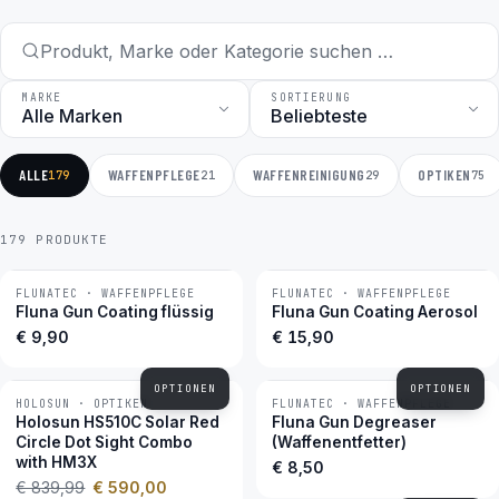
MARKE
SORTIERUNG
ALLE
WAFFENPFLEGE
WAFFENREINIGUNG
OPTIKEN
179
21
29
75
179 PRODUKTE
FLUNATEC · WAFFENPFLEGE
FLUNATEC · WAFFENPFLEGE
BESTSELLER
BESTSELLER
Fluna Gun Coating flüssig
Fluna Gun Coating Aerosol
€ 9,90
€ 15,90
OPTIONEN
OPTIONEN
HOLOSUN · OPTIKEN
FLUNATEC · WAFFENPFLEGE
−30 %
BESTSELLER
Holosun HS510C Solar Red
Fluna Gun Degreaser
Circle Dot Sight Combo
(Waffenentfetter)
with HM3X
€ 8,50
€ 839,99
€ 590,00