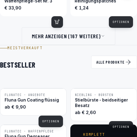
Waffenpflege-Set Nr. 3
Reinigungspatches
€ 33,90
€ 1,24
OPTIONEN
MEHR ANZEIGEN (167 WEITERE)
MEISTVERKAUFT
ALLE PRODUKTE
BESTSELLER
FLUNATEC · ANGEBOTE
NIEBLING · BÜRSTEN
BESTSELLER
BESTSELLER
Fluna Gun Coating flüssig
Stielbürste - beidseitiger
Besatz
ab
€
9,90
ab
€
2,60
OPTIONEN
OPTIONEN
FLUNATEC · WAFFENPFLEGE
BESTSELLER
KOMPLETT
Fluna Gun Degreaser