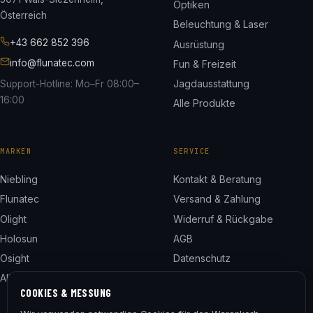
Optiken
Österreich
Beleuchtung & Laser
+43 662 852 396
Ausrüstung
info@flunatec.com
Fun & Freizeit
Jagdausstattung
Support-Hotline: Mo–Fr 08:00–
16:00
Alle Produkte
MARKEN
SERVICE
Niebling
Kontakt & Beratung
Flunatec
Versand & Zahlung
Olight
Widerruf & Rückgabe
Holosun
AGB
Osight
Datenschutz
Alle 24 Marken
Impressum
COOKIES & MESSUNG
Cookie-Einstellungen