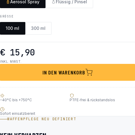
Aerosol Spray
Flüssig / Pinsel
GRÖSSE
100 ml
300 ml
€ 15,90
INKL. MWST.
IN DEN WARENKORB
−40°C bis +750°C
PTFE-frei & rückstandslos
Sofort einsatzbereit
WAFFENPFLEGE NEU DEFINIERT