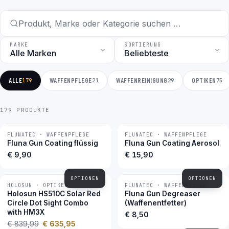
MARKE
SORTIERUNG
ALLE
WAFFENPFLEGE
WAFFENREINIGUNG
OPTIKEN
179
21
29
75
179 PRODUKTE
FLUNATEC · WAFFENPFLEGE
FLUNATEC · WAFFENPFLEGE
BESTSELLER
BESTSELLER
Fluna Gun Coating flüssig
Fluna Gun Coating Aerosol
€ 9,90
€ 15,90
OPTIONEN
OPTIONEN
HOLOSUN · OPTIKEN
FLUNATEC · WAFFENPFLEGE
−24 %
BESTSELLER
Holosun HS510C Solar Red
Fluna Gun Degreaser
Circle Dot Sight Combo
(Waffenentfetter)
with HM3X
€ 8,50
€ 839,99
€ 635,95