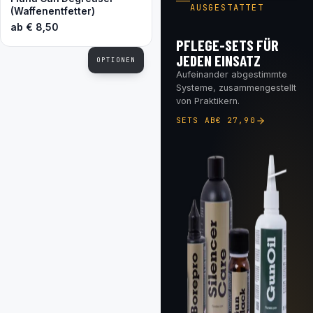
AUSGESTATTET
(Waffenentfetter)
ab
€
8,50
PFLEGE-SETS FÜR
JEDEN EINSATZ
OPTIONEN
Aufeinander abgestimmte
Systeme, zusammengestellt
von Praktikern.
SETS AB
€
27,90