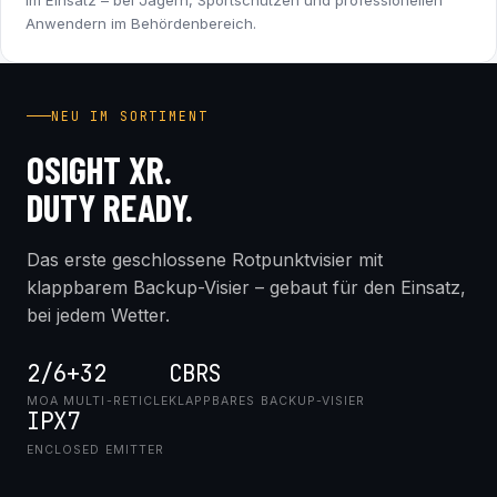
im Einsatz – bei Jägern, Sportschützen und professionellen
Anwendern im Behördenbereich.
INDUSTRY FIRST
NEU IM SORTIMENT
OSIGHT XR.
DUTY READY.
Das erste geschlossene Rotpunktvisier mit
klappbarem Backup-Visier – gebaut für den Einsatz,
bei jedem Wetter.
2/6+32
CBRS
MOA MULTI-RETICLE
KLAPPBARES BACKUP-VISIER
IPX7
ENCLOSED EMITTER