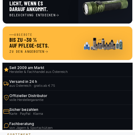
LICHT, WENN ES
DARAUF ANKOMMT.
BELEUCHTUNG ENTDECKEN
ANGEBOTE
BIS ZU −30 %
AUF PFLEGE-SETS.
ZU DEN ANGEBOTEN
Seit 2009 am Markt
Hersteller & Fachhandel aus Österreich
Versand in 24 h
aus Österreich · gratis ab € 75
Offizieller Distributor
volle Herstellergarantie
Sicher bezahlen
Karte · PayPal · Klarna
Fachberatung
von Jägern & Sportschützen