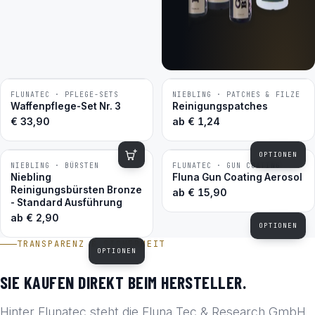
FLUNATEC · PFLEGE-SETS
NIEBLING · PATCHES & FILZE
BESTSELLER
BESTSELLER
Waffenpflege-Set Nr. 3
Reinigungspatches
€
33,90
ab
€
1,24
OPTIONEN
NIEBLING · BÜRSTEN
FLUNATEC · GUN COATING
BESTSELLER
BESTSELLER
Niebling
Fluna Gun Coating Aerosol
Reinigungsbürsten Bronze
ab
€
15,90
- Standard Ausführung
ab
€
2,90
OPTIONEN
TRANSPARENZ & SICHERHEIT
OPTIONEN
SIE KAUFEN DIREKT BEIM HERSTELLER.
Hinter Flunatec steht die Fluna Tec & Research GmbH