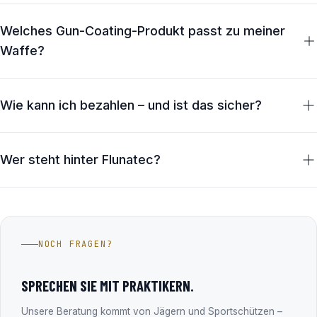
VIP-Garantie.
Ja, du hast 30 Tage Rückgaberecht ab Erhalt der Ware –
ohne Angabe von Gründen. Unbenutzte Artikel in
Welches Gun-Coating-Produkt passt zu meiner
Originalverpackung erstatten wir vollständig, die
Waffe?
Abwicklung dauert nach Eingang der Retoure maximal 5
Werktage.
Das Aerosol eignet sich für große Flächen und den
schnellen Auftrag, die flüssige Variante für den präzisen
Wie kann ich bezahlen – und ist das sicher?
Auftrag an Verschluss und Innenteilen. Für Einsteiger
empfehlen wir das Waffenpflege-Set Nr. 1 mit allem, was
Kreditkarte, Apple Pay / Google Pay, PayPal, Klarna und
du brauchst – oder du nutzt den Produktfinder weiter
EPS-Überweisung. Alle Zahlungen laufen SSL-
Wer steht hinter Flunatec?
oben auf dieser Seite.
verschlüsselt über zertifizierte Zahlungsdienstleister – wir
selbst speichern keine Zahlungsdaten.
Die Fluna Tec & Research GmbH aus Wals bei Salzburg –
Hersteller des Fluna Gun Coating Systems und seit über 15
Jahren im Firmenbuch eingetragen (FN 330182m, LG
NOCH FRAGEN?
Salzburg). Alle Unternehmensdaten findest du transparent
im Abschnitt „Transparenz & Sicherheit“.
SPRECHEN SIE MIT PRAKTIKERN.
Unsere Beratung kommt von Jägern und Sportschützen –