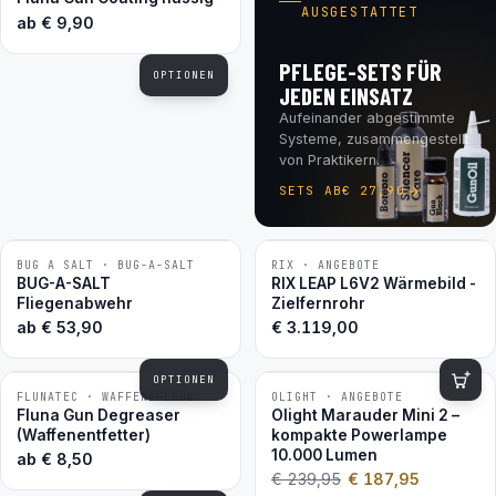
AUSGESTATTET
ab
€
9,90
PFLEGE-SETS FÜR
OPTIONEN
JEDEN EINSATZ
Aufeinander abgestimmte
Systeme, zusammengestellt
von Praktikern.
SETS AB
€
27,90
BUG A SALT · BUG-A-SALT
RIX · ANGEBOTE
BESTSELLER
BUG-A-SALT
RIX LEAP L6V2 Wärmebild -
Fliegenabwehr
Zielfernrohr
ab
€
53,90
€
3.119,00
OPTIONEN
FLUNATEC · WAFFENPFLEGE
OLIGHT · ANGEBOTE
−22 %
BESTSELLER
Fluna Gun Degreaser
Olight Marauder Mini 2 –
(Waffenentfetter)
kompakte Powerlampe
10.000 Lumen
ab
€
8,50
€
239,95
€
187,95