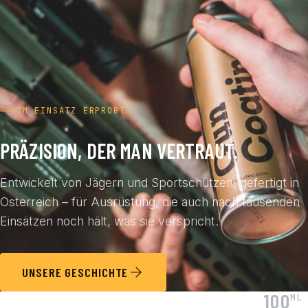
IM EINSATZ ERPROBT
PRÄZISION, DER MAN VERTRAUT.
Entwickelt von Jägern und Sportschützen, gefertigt in
Österreich – für Ausrüstung, die auch nach tausenden
Einsätzen noch hält, was sie verspricht.
UNSERE GESCHICHTE
100
ML