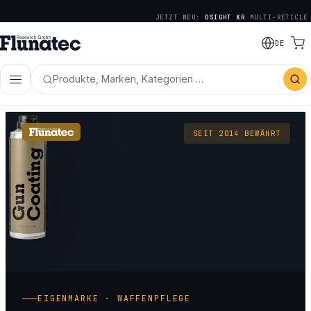
JETZT NEU:
OSIGHT XR
MULTI-RETICLE
DE
Produkte, Marken, Kategorien …
SEIT 2014 BEWÄHRT
EIGENMARKE · WAFFENPFLEGE