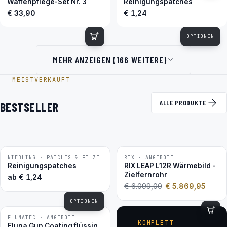
Waffenpflege-Set Nr. 3
Reinigungspatches
€ 33,90
€ 1,24
OPTIONEN
MEHR ANZEIGEN (166 WEITERE)
MEISTVERKAUFT
ALLE PRODUKTE
BESTSELLER
NIEBLING · PATCHES & FILZE
RIX · ANGEBOTE
−4 %
BESTSELLER
Reinigungspatches
RIX LEAP L12R Wärmebild -
Zielfernrohr
ab
€
1,24
€
6.099,00
€
5.869,95
OPTIONEN
FLUNATEC · ANGEBOTE
BESTSELLER
KOMPLETT
Fluna Gun Coating flüssig