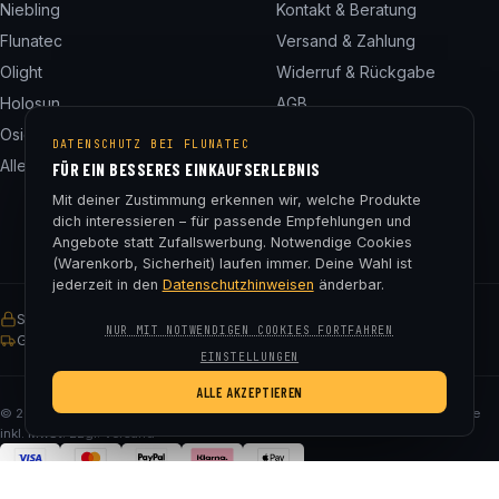
Niebling
Kontakt & Beratung
Flunatec
Versand & Zahlung
Olight
Widerruf & Rückgabe
Holosun
AGB
Osight
Datenschutz
DATENSCHUTZ BEI FLUNATEC
Alle 24 Marken
Impressum
FÜR EIN BESSERES EINKAUFSERLEBNIS
Cookie-Einstellungen
Mit deiner Zustimmung erkennen wir, welche Produkte
dich interessieren – für passende Empfehlungen und
Angebote statt Zufallswerbung. Notwendige Cookies
(Warenkorb, Sicherheit) laufen immer. Deine Wahl ist
jederzeit in den
Datenschutzhinweisen
änderbar.
SSL-verschlüsselt
Käuferschutz
30 Tage Rückgaberecht
NUR MIT NOTWENDIGEN COOKIES FORTFAHREN
Gratis Versand ab € 75
EINSTELLUNGEN
ALLE AKZEPTIEREN
© 2026 Fluna Tec & Research GmbH · FN 330182m, LG Salzburg · Alle Preise
inkl. MwSt. zzgl. Versand