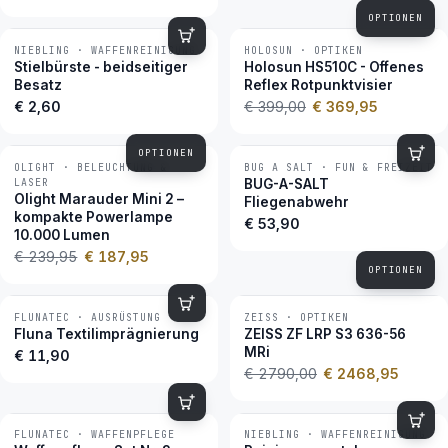
OPTIONEN
NIEBLING · WAFFENREINIGUNG
HOLOSUN · OPTIKEN
−7 %
BESTSELLER
Stielbürste - beidseitiger
Holosun HS510C - Offenes
Besatz
Reflex Rotpunktvisier
€ 2,60
€ 399,00
€ 369,95
OPTIONEN
OLIGHT · BELEUCHTUNG &
BUG A SALT · FUN & FREIZEIT
−22 %
BESTSELLER
LASER
BUG-A-SALT
Olight Marauder Mini 2 –
Fliegenabwehr
kompakte Powerlampe
€ 53,90
10.000 Lumen
€ 239,95
€ 187,95
OPTIONEN
FLUNATEC · AUSRÜSTUNG
ZEISS · OPTIKEN
−12 %
BESTSELLER
Fluna Textilimprägnierung
ZEISS ZF LRP S3 636-56
MRi
€ 11,90
€ 2790,00
€ 2468,95
FLUNATEC · WAFFENPFLEGE
NIEBLING · WAFFENREINIGUNG
BESTSELLER
BESTSELLER