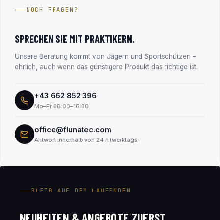
Jahren im Firmenbuch eingetragen (FN 330182m, LG
NOCH FRAGEN?
Salzburg). Alle Unternehmensdaten findest du transparent
im Abschnitt „Transparenz & Sicherheit“.
SPRECHEN SIE MIT PRAKTIKERN.
Unsere Beratung kommt von Jägern und Sportschützen –
ehrlich, auch wenn das günstigere Produkt das richtige ist.
+43 662 852 396
Mo–Fr 08:00–16:00
office@flunatec.com
Antwort innerhalb von 24 h (werktags)
BLEIB AUF DEM LAUFENDEN
NEUHEITEN & ANGEBOTE ZUERST.