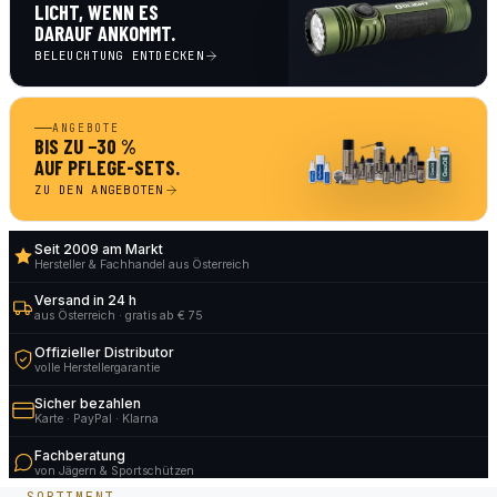
LICHT, WENN ES
DARAUF ANKOMMT.
BELEUCHTUNG ENTDECKEN
ANGEBOTE
BIS ZU −30 %
AUF PFLEGE-SETS.
ZU DEN ANGEBOTEN
Seit 2009 am Markt
Hersteller & Fachhandel aus Österreich
Versand in 24 h
aus Österreich · gratis ab € 75
Offizieller Distributor
volle Herstellergarantie
Sicher bezahlen
Karte · PayPal · Klarna
Fachberatung
von Jägern & Sportschützen