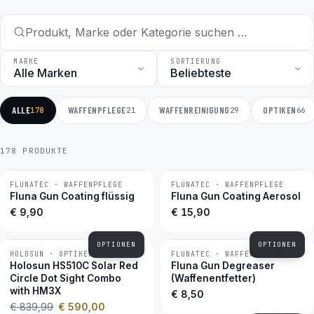
MARKE
SORTIERUNG
ALLE
WAFFENPFLEGE
WAFFENREINIGUNG
OPTIKEN
178
21
29
66
178 PRODUKTE
FLUNATEC · WAFFENPFLEGE
FLUNATEC · WAFFENPFLEGE
BESTSELLER
BESTSELLER
Fluna Gun Coating flüssig
Fluna Gun Coating Aerosol
€ 9,90
€ 15,90
OPTIONEN
OPTIONEN
HOLOSUN · OPTIKEN
FLUNATEC · WAFFENPFLEGE
−30 %
BESTSELLER
Holosun HS510C Solar Red
Fluna Gun Degreaser
Circle Dot Sight Combo
(Waffenentfetter)
with HM3X
€ 8,50
€ 839,99
€ 590,00