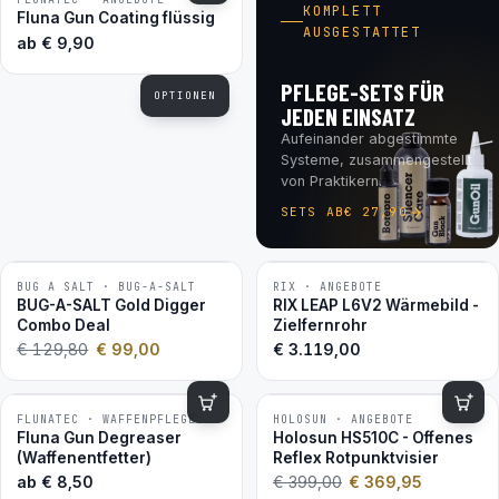
BESTSELLER
KOMPLETT
Fluna Gun Coating flüssig
AUSGESTATTET
ab
€
9,90
PFLEGE-SETS FÜR
OPTIONEN
JEDEN EINSATZ
Aufeinander abgestimmte
Systeme, zusammengestellt
von Praktikern.
SETS AB
€
27,90
BUG A SALT · BUG-A-SALT
RIX · ANGEBOTE
−24 %
BUG-A-SALT Gold Digger
RIX LEAP L6V2 Wärmebild -
2ER-SET
Combo Deal
Zielfernrohr
€
129,80
€
99,00
€
3.119,00
FLUNATEC · WAFFENPFLEGE
HOLOSUN · ANGEBOTE
−7 %
BESTSELLER
Fluna Gun Degreaser
Holosun HS510C - Offenes
(Waffenentfetter)
Reflex Rotpunktvisier
ab
€
8,50
€
399,00
€
369,95