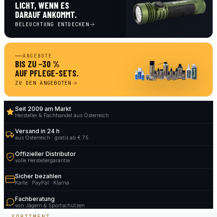
LICHT, WENN ES
DARAUF ANKOMMT.
BELEUCHTUNG ENTDECKEN
ANGEBOTE
BIS ZU −30 %
AUF PFLEGE-SETS.
ZU DEN ANGEBOTEN
Seit 2009 am Markt
Hersteller & Fachhandel aus Österreich
Versand in 24 h
aus Österreich · gratis ab € 75
Offizieller Distributor
volle Herstellergarantie
Sicher bezahlen
Karte · PayPal · Klarna
Fachberatung
von Jägern & Sportschützen