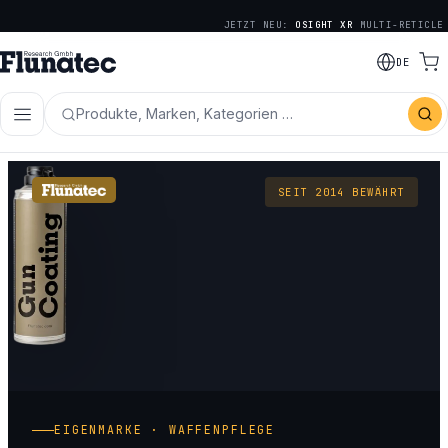
JETZT NEU:
OSIGHT XR
MULTI-RETICLE
DE
Produkte, Marken, Kategorien …
SEIT 2014 BEWÄHRT
EIGENMARKE · WAFFENPFLEGE