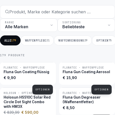
MARKE
SORTIERUNG
ALLE
WAFFENPFLEGE
WAFFENREINIGUNG
OPTIKEN
179
21
29
75
179 PRODUKTE
FLUNATEC · WAFFENPFLEGE
FLUNATEC · WAFFENPFLEGE
BESTSELLER
BESTSELLER
Fluna Gun Coating flüssig
Fluna Gun Coating Aerosol
€ 9,90
€ 15,90
OPTIONEN
OPTIONEN
HOLOSUN · OPTIKEN
FLUNATEC · WAFFENPFLEGE
−30 %
BESTSELLER
Holosun HS510C Solar Red
Fluna Gun Degreaser
Circle Dot Sight Combo
(Waffenentfetter)
with HM3X
€ 8,50
€ 839,99
€ 590,00