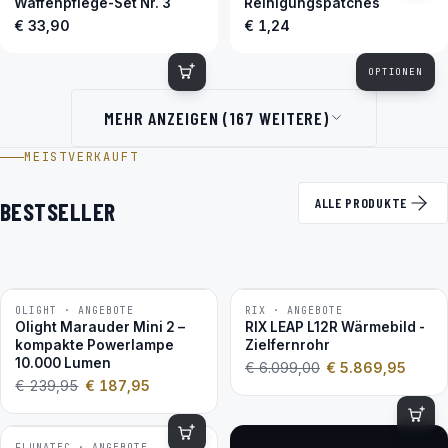
Waffenpflege-Set Nr. 3
Reinigungspatches
€ 33,90
€ 1,24
OPTIONEN
MEHR ANZEIGEN (167 WEITERE)
MEISTVERKAUFT
ALLE PRODUKTE
BESTSELLER
OLIGHT · ANGEBOTE
RIX · ANGEBOTE
−22 %
−4 %
Olight Marauder Mini 2 –
RIX LEAP L12R Wärmebild -
kompakte Powerlampe
Zielfernrohr
10.000 Lumen
€
6.099,00
€
5.869,95
€
239,95
€
187,95
FLUNATEC · ANGEBOTE