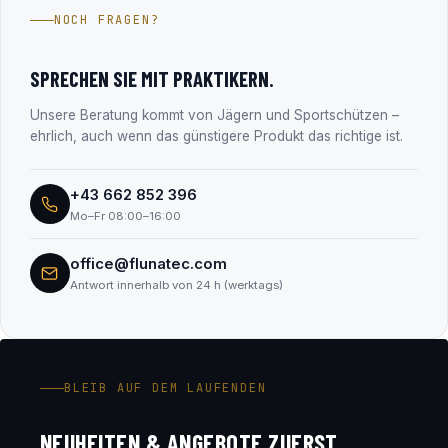
Jahren im Firmenbuch eingetragen (FN 330182m, LG
NOCH FRAGEN?
Salzburg). Alle Unternehmensdaten findest du transparent
im Abschnitt „Transparenz & Sicherheit“.
SPRECHEN SIE MIT PRAKTIKERN.
Unsere Beratung kommt von Jägern und Sportschützen –
ehrlich, auch wenn das günstigere Produkt das richtige ist.
+43 662 852 396
Mo–Fr 08:00–16:00
office@flunatec.com
Antwort innerhalb von 24 h (werktags)
BLEIB AUF DEM LAUFENDEN
NEUHEITEN & ANGEBOTE ZUERST.