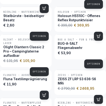
OPTIONEN
NIEBLING · WAFFENREINIGUNG
HOLOSUN · OPTIKEN
−7 %
BESTSELLER
Stielbürste - beidseitiger
Holosun HS510C - Offenes
Besatz
Reflex Rotpunktvisier
€ 2,60
€ 399,00
€ 369,95
OPTIONEN
OLIGHT · BELEUCHTUNG &
BUG A SALT · FUN & FREIZEIT
−20 %
BESTSELLER
LASER
BUG-A-SALT
Olight Olantern Classic 2
Fliegenabwehr
Pro – Campinglaterne
€ 53,90
aufladbar
€ 131,95
€ 105,90
OPTIONEN
OPTIONEN
FLUNATEC · AUSRÜSTUNG
ZEISS · OPTIKEN
−12 %
BESTSELLER
Fluna Textilimprägnierung
ZEISS ZF LRP S3 636-56
MRi
€ 11,90
€ 2790,00
€ 2468,95
FLUNATEC · WAFFENPFLEGE
NIEBLING · WAFFENREINIGUNG
BESTSELLER
BESTSELLER