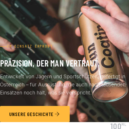
IM EINSATZ ERPROBT
PRÄZISION, DER MAN VERTRAUT.
Entwickelt von Jägern und Sportschützen, gefertigt in
Österreich – für Ausrüstung, die auch nach tausenden
Einsätzen noch hält, was sie verspricht.
UNSERE GESCHICHTE
100
ML