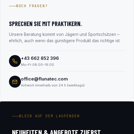
Jahren im Firmenbuch eingetragen (FN 330182m, LG
NOCH FRAGEN?
Salzburg). Alle Unternehmensdaten findest du transparent
im Abschnitt „Transparenz & Sicherheit“.
SPRECHEN SIE MIT PRAKTIKERN.
Unsere Beratung kommt von Jägern und Sportschützen –
ehrlich, auch wenn das günstigere Produkt das richtige ist.
+43 662 852 396
Mo–Fr 08:00–16:00
office@flunatec.com
Antwort innerhalb von 24 h (werktags)
BLEIB AUF DEM LAUFENDEN
NEUHEITEN & ANGEBOTE ZUERST.