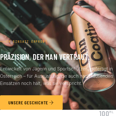
IM EINSATZ ERPROBT
PRÄZISION, DER MAN VERTRAUT.
Entwickelt von Jägern und Sportschützen, gefertigt in
Österreich – für Ausrüstung, die auch nach tausenden
Einsätzen noch hält, was sie verspricht.
UNSERE GESCHICHTE
100
ML