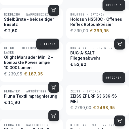
OPTIONEN
NIEBLING · WAFFENREINIGUNG
HOLOSUN · OPTIKEN
−7 %
BESTSELLER
Stielbürste - beidseitiger
Holosun HS510C - Offenes
Besatz
Reflex Rotpunktvisier
€ 2,60
€ 399,00
€ 369,95
OPTIONEN
OLIGHT · BELEUCHTUNG &
BUG A SALT · FUN & FREIZEIT
−22 %
BESTSELLER
LASER
BUG-A-SALT
Olight Marauder Mini 2 –
Fliegenabwehr
kompakte Powerlampe
€ 53,90
10.000 Lumen
€ 239,95
€ 187,95
OPTIONEN
FLUNATEC · AUSRÜSTUNG
ZEISS · OPTIKEN
−12 %
BESTSELLER
Fluna Textilimprägnierung
ZEISS ZF LRP S3 636-56
MRi
€ 11,90
€ 2790,00
€ 2468,95
FLUNATEC · WAFFENPFLEGE
NIEBLING · WAFFENREINIGUNG
BESTSELLER
BESTSELLER