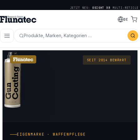
JETZT NEU:
OSIGHT XR
MULTI-RETICLE
DE
Produkte, Marken, Kategorien …
SEIT 2014 BEWÄHRT
EIGENMARKE · WAFFENPFLEGE