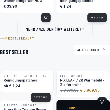
Waffenpflege-Set Nr. 3
Reinigungspatches
€ 33,90
€ 1,24
OPTIONEN
MEHR ANZEIGEN (167 WEITERE)
MEISTVERKAUFT
ALLE PRODUKTE
BESTSELLER
NIEBLING · PATCHES & FILZE
RIX · ANGEBOTE
−4 %
BESTSELLER
Reinigungspatches
RIX LEAP L12R Wärmebild -
Zielfernrohr
ab
€
1,24
€
6.099,00
€
5.869,95
OPTIONEN
FLUNATEC · ANGEBOTE
BESTSELLER
KOMPLETT
Fluna Gun Coating flüssig