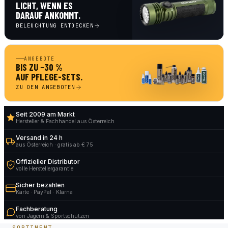
LICHT, WENN ES
DARAUF ANKOMMT.
BELEUCHTUNG ENTDECKEN
ANGEBOTE
BIS ZU −30 %
AUF PFLEGE-SETS.
ZU DEN ANGEBOTEN
Seit 2009 am Markt
Hersteller & Fachhandel aus Österreich
Versand in 24 h
aus Österreich · gratis ab € 75
Offizieller Distributor
volle Herstellergarantie
Sicher bezahlen
Karte · PayPal · Klarna
Fachberatung
von Jägern & Sportschützen