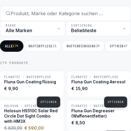
MARKE
SORTIERUNG
ALLE
WAFFENPFLEGE
WAFFENREINIGUNG
OPTIKEN
179
21
29
67
179 PRODUKTE
FLUNATEC · WAFFENPFLEGE
FLUNATEC · WAFFENPFLEGE
BESTSELLER
BESTSELLER
Fluna Gun Coating flüssig
Fluna Gun Coating Aerosol
€ 9,90
€ 15,90
OPTIONEN
OPTIONEN
HOLOSUN · OPTIKEN
FLUNATEC · WAFFENPFLEGE
−30 %
BESTSELLER
Holosun HS510C Solar Red
Fluna Gun Degreaser
Circle Dot Sight Combo
(Waffenentfetter)
with HM3X
€ 8,50
€ 839,99
€ 590,00