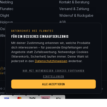
Niebling
Kontakt & Beratung
Flunatec
Versand & Zahlung
Olight
Widerruf & Rückgabe
Holosun
AGB
Osight
Datenschutz
DATENSCHUTZ BEI FLUNATEC
Alle 24 Marken
Impressum
FÜR EIN BESSERES EINKAUFSERLEBNIS
Cookie-Einstellungen
Mit deiner Zustimmung erkennen wir, welche Produkte
dich interessieren – für passende Empfehlungen und
Angebote statt Zufallswerbung. Notwendige Cookies
(Warenkorb, Sicherheit) laufen immer. Deine Wahl ist
jederzeit in den
Datenschutzhinweisen
änderbar.
SSL-verschlüsselt
Käuferschutz
30 Tage Rückgaberecht
NUR MIT NOTWENDIGEN COOKIES FORTFAHREN
Gratis Versand ab € 75
EINSTELLUNGEN
ALLE AKZEPTIEREN
© 2026 Fluna Tec & Research GmbH · FN 330182m, LG Salzburg · Alle Preise
inkl. MwSt. zzgl. Versand