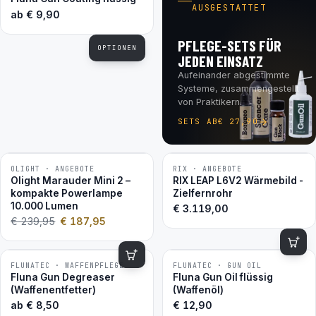
AUSGESTATTET
ab
€
9,90
PFLEGE-SETS FÜR
OPTIONEN
JEDEN EINSATZ
Aufeinander abgestimmte
Systeme, zusammengestellt
von Praktikern.
SETS AB
€
27,90
OLIGHT · ANGEBOTE
RIX · ANGEBOTE
−22 %
Olight Marauder Mini 2 –
RIX LEAP L6V2 Wärmebild -
kompakte Powerlampe
Zielfernrohr
10.000 Lumen
€
3.119,00
€
239,95
€
187,95
FLUNATEC · WAFFENPFLEGE
FLUNATEC · GUN OIL
BESTSELLER
BESTSELLER
Fluna Gun Degreaser
Fluna Gun Oil flüssig
(Waffenentfetter)
(Waffenöl)
ab
€
8,50
€
12,90