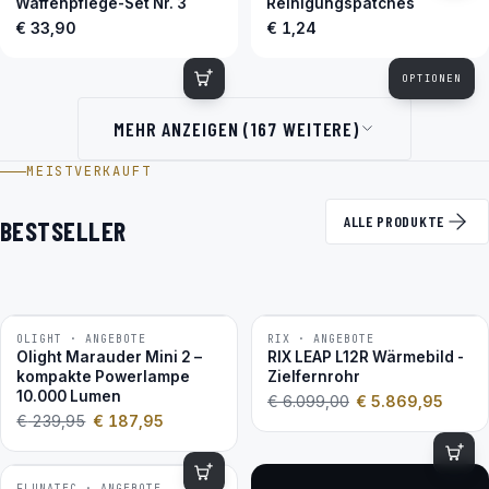
Waffenpflege-Set Nr. 3
Reinigungspatches
€ 33,90
€ 1,24
OPTIONEN
MEHR ANZEIGEN (167 WEITERE)
MEISTVERKAUFT
ALLE PRODUKTE
BESTSELLER
OLIGHT · ANGEBOTE
RIX · ANGEBOTE
−22 %
−4 %
Olight Marauder Mini 2 –
RIX LEAP L12R Wärmebild -
kompakte Powerlampe
Zielfernrohr
10.000 Lumen
€
6.099,00
€
5.869,95
€
239,95
€
187,95
FLUNATEC · ANGEBOTE