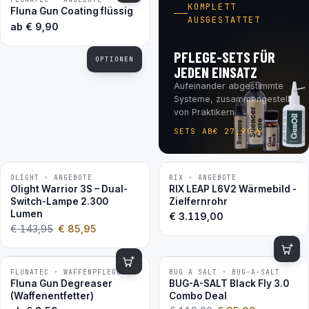
BESTSELLER
KOMPLETT
Fluna Gun Coating flüssig
AUSGESTATTET
ab
€
9,90
PFLEGE-SETS FÜR
OPTIONEN
JEDEN EINSATZ
Aufeinander abgestimmte
Systeme, zusammengestellt
von Praktikern.
SETS AB
€
27,90
OLIGHT · ANGEBOTE
RIX · ANGEBOTE
−40 %
Olight Warrior 3S – Dual-
RIX LEAP L6V2 Wärmebild -
Switch-Lampe 2.300
Zielfernrohr
Lumen
€
3.119,00
€
143,95
€
85,95
FLUNATEC · WAFFENPFLEGE
BUG A SALT · BUG-A-SALT
−20 %
BESTSELLER
Fluna Gun Degreaser
BUG-A-SALT Black Fly 3.0
2ER-SET
(Waffenentfetter)
Combo Deal