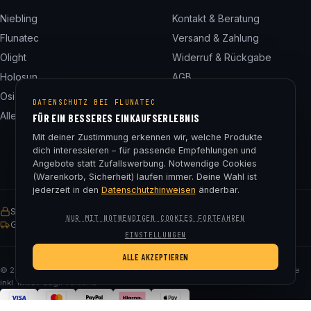
Niebling
Kontakt & Beratung
Flunatec
Versand & Zahlung
Olight
Widerruf & Rückgabe
Holosun
AGB
Osight
Datenschutz
DATENSCHUTZ BEI FLUNATEC
Alle 24 Marken
Impressum
FÜR EIN BESSERES EINKAUFSERLEBNIS
Cookie-Einstellungen
Mit deiner Zustimmung erkennen wir, welche Produkte
dich interessieren – für passende Empfehlungen und
Angebote statt Zufallswerbung. Notwendige Cookies
(Warenkorb, Sicherheit) laufen immer. Deine Wahl ist
jederzeit in den
Datenschutzhinweisen
änderbar.
SSL-verschlüsselt
Käuferschutz
30 Tage Rückgaberecht
NUR MIT NOTWENDIGEN COOKIES FORTFAHREN
Gratis Versand ab € 75
EINSTELLUNGEN
ALLE AKZEPTIEREN
© 2026 Fluna Tec & Research GmbH · FN 330182m, LG Salzburg · Alle Preise
inkl. MwSt. zzgl. Versand