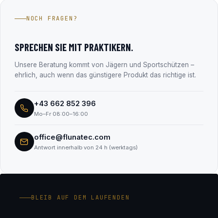
Jahren im Firmenbuch eingetragen (FN 330182m, LG
NOCH FRAGEN?
Salzburg). Alle Unternehmensdaten findest du transparent
im Abschnitt „Transparenz & Sicherheit“.
SPRECHEN SIE MIT PRAKTIKERN.
Unsere Beratung kommt von Jägern und Sportschützen –
ehrlich, auch wenn das günstigere Produkt das richtige ist.
+43 662 852 396
Mo–Fr 08:00–16:00
office@flunatec.com
Antwort innerhalb von 24 h (werktags)
BLEIB AUF DEM LAUFENDEN