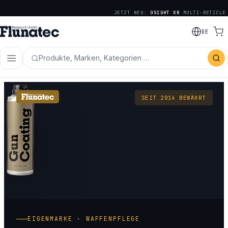
JETZT NEU:
OSIGHT XR
MULTI-RETICLE
DE
Produkte, Marken, Kategorien …
SEIT 2014 BEWÄHRT
EIGENMARKE · WAFFENPFLEGE