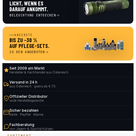
LICHT, WENN ES
DARAUF ANKOMMT.
BELEUCHTUNG ENTDECKEN
ANGEBOTE
BIS ZU −30 %
AUF PFLEGE-SETS.
ZU DEN ANGEBOTEN
Seit 2009 am Markt
Hersteller & Fachhandel aus Österreich
Versand in 24 h
aus Österreich · gratis ab € 75
Offizieller Distributor
volle Herstellergarantie
Sicher bezahlen
Karte · PayPal · Klarna
Fachberatung
von Jägern & Sportschützen