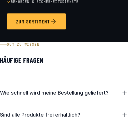
BEHÖRDEN & SICHERHEITSDIENSTE
ZUM SORTIMENT
GUT ZU WISSEN
HÄUFIGE FRAGEN
Wie schnell wird meine Bestellung geliefert?
Lagernde Artikel verlassen unser Haus in Österreich in der
Regel innerhalb von 24 Stunden (werktags). Die
Sind alle Produkte frei erhältlich?
Zustellung erfolgt in Österreich in 2–3 Werktagen,