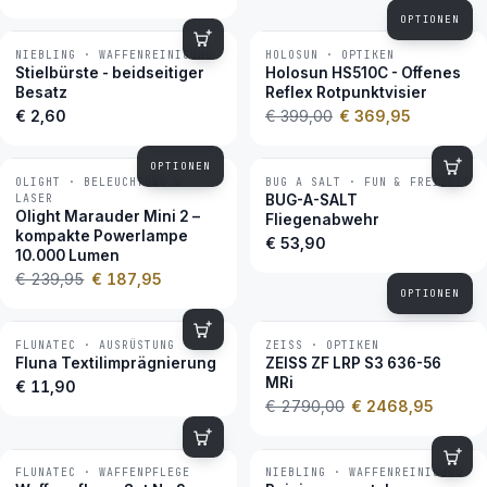
OPTIONEN
NIEBLING · WAFFENREINIGUNG
HOLOSUN · OPTIKEN
−7 %
BESTSELLER
Stielbürste - beidseitiger
Holosun HS510C - Offenes
Besatz
Reflex Rotpunktvisier
€ 2,60
€ 399,00
€ 369,95
OPTIONEN
OLIGHT · BELEUCHTUNG &
BUG A SALT · FUN & FREIZEIT
−22 %
BESTSELLER
LASER
BUG-A-SALT
Olight Marauder Mini 2 –
Fliegenabwehr
kompakte Powerlampe
€ 53,90
10.000 Lumen
€ 239,95
€ 187,95
OPTIONEN
FLUNATEC · AUSRÜSTUNG
ZEISS · OPTIKEN
−12 %
BESTSELLER
Fluna Textilimprägnierung
ZEISS ZF LRP S3 636-56
MRi
€ 11,90
€ 2790,00
€ 2468,95
FLUNATEC · WAFFENPFLEGE
NIEBLING · WAFFENREINIGUNG
BESTSELLER
BESTSELLER