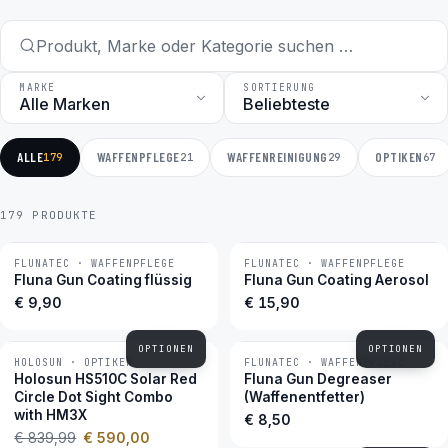
MARKE
SORTIERUNG
ALLE
WAFFENPFLEGE
WAFFENREINIGUNG
OPTIKEN
179
21
29
67
179 PRODUKTE
FLUNATEC · WAFFENPFLEGE
FLUNATEC · WAFFENPFLEGE
BESTSELLER
BESTSELLER
Fluna Gun Coating flüssig
Fluna Gun Coating Aerosol
€ 9,90
€ 15,90
OPTIONEN
OPTIONEN
HOLOSUN · OPTIKEN
FLUNATEC · WAFFENPFLEGE
−30 %
BESTSELLER
Holosun HS510C Solar Red
Fluna Gun Degreaser
Circle Dot Sight Combo
(Waffenentfetter)
with HM3X
€ 8,50
€ 839,99
€ 590,00