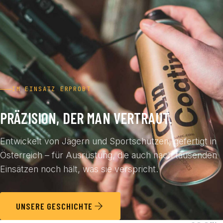
IM EINSATZ ERPROBT
PRÄZISION, DER MAN VERTRAUT.
Entwickelt von Jägern und Sportschützen, gefertigt in
Österreich – für Ausrüstung, die auch nach tausenden
Einsätzen noch hält, was sie verspricht.
UNSERE GESCHICHTE