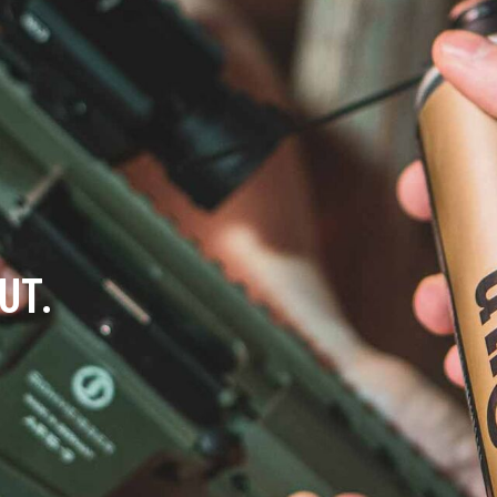
UT.
h