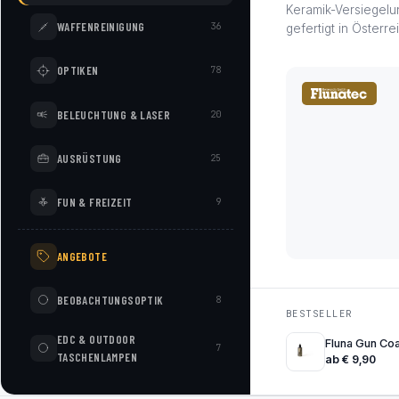
Keramik-Versiegelu
WAFFENREINIGUNG
36
gefertigt in Österre
OPTIKEN
78
BELEUCHTUNG & LASER
20
AUSRÜSTUNG
25
FUN & FREIZEIT
9
ANGEBOTE
BEOBACHTUNGSOPTIK
8
BESTSELLER
EDC & OUTDOOR
Fluna Gun Coa
7
TASCHENLAMPEN
ab
€
9,90