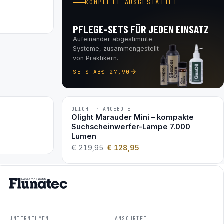
KOMPLETT AUSGESTATTET
PFLEGE-SETS FÜR JEDEN EINSATZ
Aufeinander abgestimmte
Systeme, zusammengestellt
von Praktikern.
SETS AB
€
27,90
OLIGHT · ANGEBOTE
−41 %
Olight Marauder Mini – kompakte
Suchscheinwerfer-Lampe 7.000
Lumen
€
219,95
€
128,95
UNTERNEHMEN
ANSCHRIFT