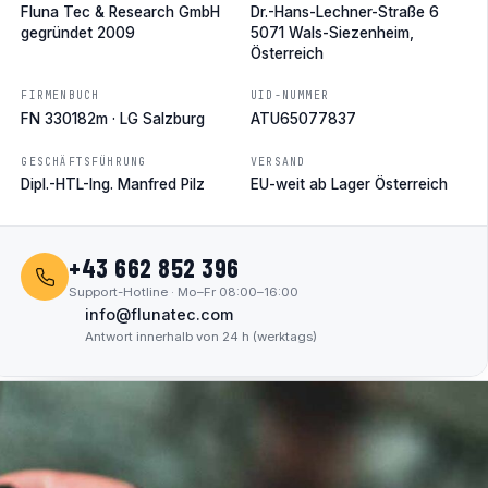
Fluna Tec & Research GmbH
Dr.-Hans-Lechner-Straße 6
gegründet 2009
5071 Wals-Siezenheim,
Österreich
FIRMENBUCH
UID-NUMMER
FN 330182m · LG Salzburg
ATU65077837
GESCHÄFTSFÜHRUNG
VERSAND
Dipl.-HTL-Ing. Manfred Pilz
EU-weit ab Lager Österreich
+43 662 852 396
Support-Hotline · Mo–Fr 08:00–16:00
info@flunatec.com
Antwort innerhalb von 24 h (werktags)