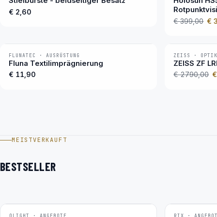
Stielbürste - beidseitiger Besatz
Holosun HS5
Rotpunktvis
€ 2,60
€ 399,00
€ 
FLUNATEC · AUSRÜSTUNG
ZEISS · OPTI
−12 %
BESTSELLER
Fluna Textilimprägnierung
ZEISS ZF L
€ 11,90
€ 2790,00
€
MEISTVERKAUFT
BESTSELLER
OLIGHT · ANGEBOTE
RIX · ANGEBO
−22 %
−4 %