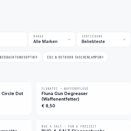
MARKE
SORTIERUNG
BEOBACHTUNGSOPTIK
EDC & OUTDOOR TASCHENLAMPEN
8
0
FLUNATEC · WAFFENPFLEGE
BESTSELLER
 Circle Dot
Fluna Gun Degreaser
(Waffenentfetter)
€ 8,50
BUG A SALT · FUN & FREIZEIT
BESTSELLER