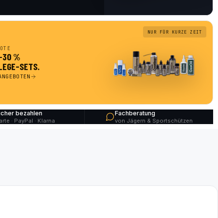
NUR FÜR KURZE ZEIT
OTE
 −30 %
LEGE-SETS.
ANGEBOTEN
icher bezahlen
Fachberatung
arte · PayPal · Klarna
von Jägern & Sportschützen