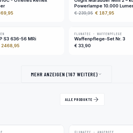
10C - Offenes Reflex
Olight Marauder Mini 2 – 
ier
Powerlampe 10.000 Lume
369,95
€ 239,95
€ 187,95
KEN
FLUNATEC · WAFFENPFLEGE
BESTSELLER
RP S3 636-56 MRi
Waffenpflege-Set Nr. 3
 2468,95
€ 33,90
MEHR ANZEIGEN (167 WEITERE)
ALLE PRODUKTE
TE
FLUNATEC · ANGEBOTE
BESTSELLER