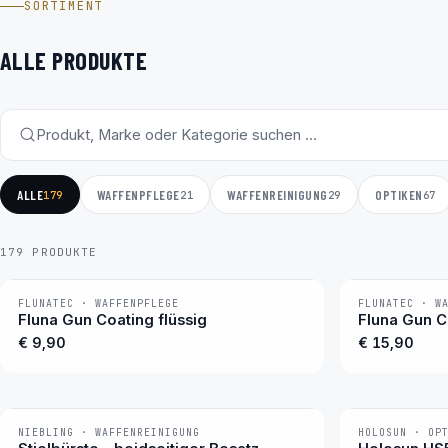
SORTIMENT
ALLE PRODUKTE
ALLE
WAFFENPFLEGE
WAFFENREINIGUNG
OPTIKEN
179
21
29
67
179 PRODUKTE
FLUNATEC · WAFFENPFLEGE
FLUNATEC · W
BESTSELLER
BESTSELLER
Fluna Gun Coating flüssig
Fluna Gun C
€ 9,90
€ 15,90
NIEBLING · WAFFENREINIGUNG
HOLOSUN · OP
−7 %
BESTSELLER