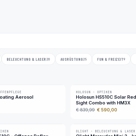
BELEUCHTUNG & LASER
AUSRÜSTUNG
FUN & FREIZEIT
20
25
9
AFFENPFLEGE
HOLOSUN · OPTIKEN
−30 %
oating Aerosol
Holosun HS510C Solar Red
Sight Combo with HM3X
€ 839,99
€ 590,00
TIKEN
OLIGHT · BELEUCHTUNG & LASER
−22 %