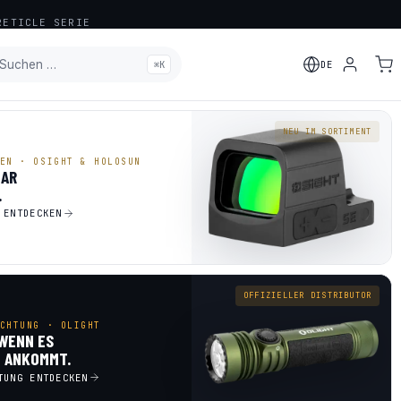
ETICLE SERIE
Suchen …
⌘K
DE
HINZUGEFÜGT
NEU IM SORTIMENT
EN · OSIGHT & HOLOSUN
LAR
.
 ENTDECKEN
OFFIZIELLER DISTRIBUTOR
CHTUNG · OLIGHT
 WENN ES
 ANKOMMT.
TUNG ENTDECKEN