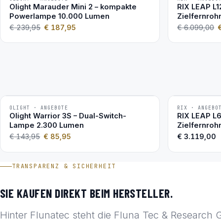
Olight Marauder Mini 2 – kompakte
RIX LEAP L1
Powerlampe 10.000 Lumen
Zielfernroh
€
239,95
€
187,95
€
6.099,00
OLIGHT · ANGEBOTE
RIX · ANGEBO
−40 %
Olight Warrior 3S – Dual-Switch-
RIX LEAP L
Lampe 2.300 Lumen
Zielfernroh
€
143,95
€
85,95
€
3.119,00
TRANSPARENZ & SICHERHEIT
SIE KAUFEN DIREKT BEIM HERSTELLER.
Hinter Flunatec steht die Fluna Tec & Research 