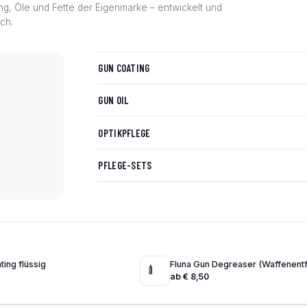
ng, Öle und Fette der Eigenmarke – entwickelt und
ich.
GUN COATING
GUN OIL
OPTIKPFLEGE
PFLEGE-SETS
ting flüssig
Fluna Gun Degreaser (Waffenentf
ab
€
8,50