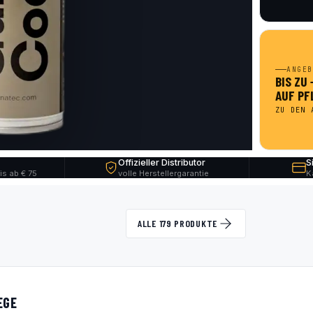
ANGEB
BIS ZU
AUF PF
ZU DEN 
Offizieller Distributor
S
is ab € 75
volle Herstellergarantie
K
ALLE 179 PRODUKTE
EGE