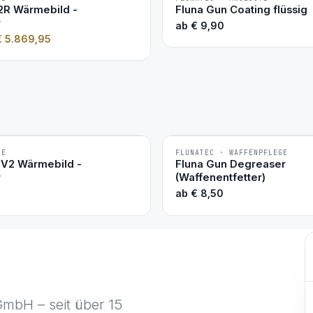
2R Wärmebild -
Fluna Gun Coating flüssig
r
ab
€
9,90
€
5.869,95
TE
FLUNATEC · WAFFENPFLEGE
BESTSELLER
6V2 Wärmebild -
Fluna Gun Degreaser
r
(Waffenentfetter)
ab
€
8,50
GmbH – seit über 15