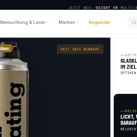
JETZT NEU:
OSIGHT XR
MULTI-R
Beleuchtung & Laser
Marken
Angebote
SEIT 2014 BEWÄHRT
OPTIK
GLASK
IM ZIEL
OPTIKEN
BELEU
LICHT,
DARAUF
BELEUCH