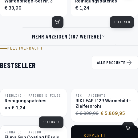
Waffenpflege-Set Nr. 3
Reinigungspatches
€ 33,90
€ 1,24
OPTIONEN
MEHR ANZEIGEN (167 WEITERE)
MEISTVERKAUFT
ALLE PRODUKTE
BESTSELLER
NIEBLING · PATCHES & FILZE
RIX · ANGEBOTE
−4 %
BESTSELLER
Reinigungspatches
RIX LEAP L12R Wärmebild -
Zielfernrohr
ab
€
1,24
€
6.099,00
€
5.869,95
OPTIONEN
FLUNATEC · ANGEBOTE
BESTSELLER
KOMPLETT
Fluna Gun Coating flüssig