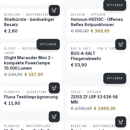
OPTIONEN
NIEBLING · WAFFENREINIGUNG
HOLOSUN · OPTIKEN
−7 %
BESTSELLER
Stielbürste - beidseitiger
Holosun HS510C - Offenes
Besatz
Reflex Rotpunktvisier
€ 2,60
€ 399,00
€ 369,95
OPTIONEN
OLIGHT · BELEUCHTUNG &
BUG A SALT · FUN & FREIZEIT
−22 %
BESTSELLER
LASER
BUG-A-SALT
Olight Marauder Mini 2 –
Fliegenabwehr
kompakte Powerlampe
€ 53,90
10.000 Lumen
€ 239,95
€ 187,95
OPTIONEN
FLUNATEC · AUSRÜSTUNG
ZEISS · OPTIKEN
−12 %
BESTSELLER
Fluna Textilimprägnierung
ZEISS ZF LRP S3 636-56
MRi
€ 11,90
€ 2790,00
€ 2468,95
FLUNATEC · WAFFENPFLEGE
NIEBLING · WAFFENREINIGUNG
BESTSELLER
BESTSELLER