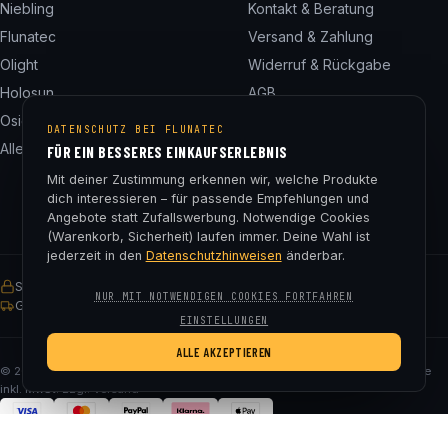
Niebling
Kontakt & Beratung
Flunatec
Versand & Zahlung
Olight
Widerruf & Rückgabe
Holosun
AGB
Osight
Datenschutz
DATENSCHUTZ BEI FLUNATEC
Alle 24 Marken
Impressum
FÜR EIN BESSERES EINKAUFSERLEBNIS
Cookie-Einstellungen
Mit deiner Zustimmung erkennen wir, welche Produkte
dich interessieren – für passende Empfehlungen und
Angebote statt Zufallswerbung. Notwendige Cookies
(Warenkorb, Sicherheit) laufen immer. Deine Wahl ist
jederzeit in den
Datenschutzhinweisen
änderbar.
SSL-verschlüsselt
Käuferschutz
30 Tage Rückgaberecht
NUR MIT NOTWENDIGEN COOKIES FORTFAHREN
Gratis Versand ab € 75
EINSTELLUNGEN
ALLE AKZEPTIEREN
© 2026 Fluna Tec & Research GmbH · FN 330182m, LG Salzburg · Alle Preise
inkl. MwSt. zzgl. Versand