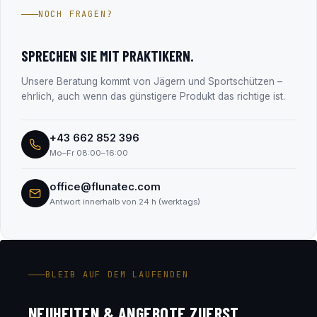
Jahren im Firmenbuch eingetragen (FN 330182m, LG
NOCH FRAGEN?
Salzburg). Alle Unternehmensdaten findest du transparent
im Abschnitt „Transparenz & Sicherheit“.
SPRECHEN SIE MIT PRAKTIKERN.
Unsere Beratung kommt von Jägern und Sportschützen –
ehrlich, auch wenn das günstigere Produkt das richtige ist.
+43 662 852 396
Mo–Fr 08:00–16:00
office@flunatec.com
Antwort innerhalb von 24 h (werktags)
BLEIB AUF DEM LAUFENDEN
NEUHEITEN & ANGEBOTE ZUERST.