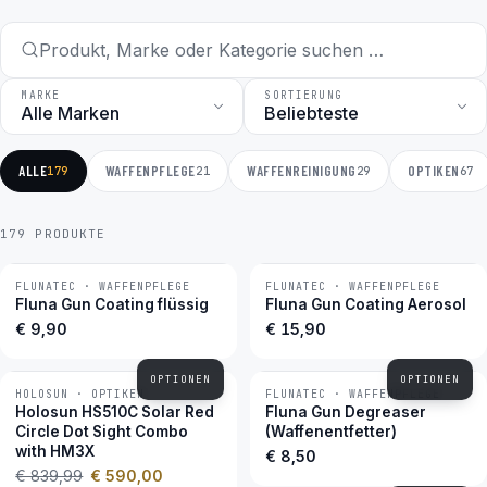
MARKE
SORTIERUNG
ALLE
WAFFENPFLEGE
WAFFENREINIGUNG
OPTIKEN
179
21
29
67
179 PRODUKTE
FLUNATEC · WAFFENPFLEGE
FLUNATEC · WAFFENPFLEGE
BESTSELLER
BESTSELLER
Fluna Gun Coating flüssig
Fluna Gun Coating Aerosol
€ 9,90
€ 15,90
OPTIONEN
OPTIONEN
HOLOSUN · OPTIKEN
FLUNATEC · WAFFENPFLEGE
−30 %
BESTSELLER
Holosun HS510C Solar Red
Fluna Gun Degreaser
Circle Dot Sight Combo
(Waffenentfetter)
with HM3X
€ 8,50
€ 839,99
€ 590,00