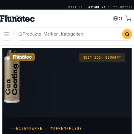
JETZT NEU:
OSIGHT XR
MULTI-RETICLE
DE
Produkte, Marken, Kategorien …
SEIT 2014 BEWÄHRT
EIGENMARKE · WAFFENPFLEGE