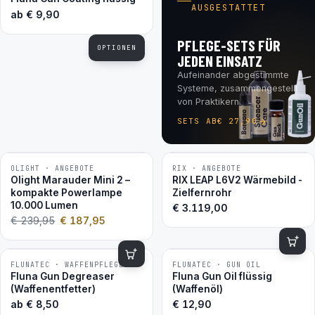
AUSGESTATTET
ab
€
9,90
PFLEGE-SETS FÜR
OPTIONEN
JEDEN EINSATZ
Aufeinander abgestimmte
Systeme, zusammengestellt
von Praktikern.
SETS AB
€
27,90
OLIGHT · ANGEBOTE
RIX · ANGEBOTE
−22 %
Olight Marauder Mini 2 –
RIX LEAP L6V2 Wärmebild -
kompakte Powerlampe
Zielfernrohr
10.000 Lumen
€
3.119,00
€
239,95
€
187,95
FLUNATEC · WAFFENPFLEGE
FLUNATEC · GUN OIL
BESTSELLER
BESTSELLER
Fluna Gun Degreaser
Fluna Gun Oil flüssig
(Waffenentfetter)
(Waffenöl)
ab
€
8,50
€
12,90