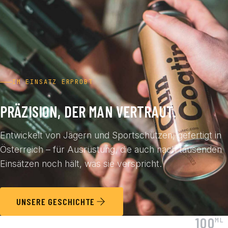
IM EINSATZ ERPROBT
PRÄZISION, DER MAN VERTRAUT.
Entwickelt von Jägern und Sportschützen, gefertigt in
Österreich – für Ausrüstung, die auch nach tausenden
Einsätzen noch hält, was sie verspricht.
UNSERE GESCHICHTE
100
ML