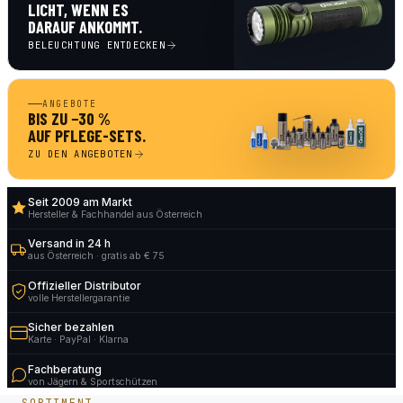
LICHT, WENN ES
DARAUF ANKOMMT.
BELEUCHTUNG ENTDECKEN
ANGEBOTE
BIS ZU −30 %
AUF PFLEGE-SETS.
ZU DEN ANGEBOTEN
Seit 2009 am Markt
Hersteller & Fachhandel aus Österreich
Versand in 24 h
aus Österreich · gratis ab € 75
Offizieller Distributor
volle Herstellergarantie
Sicher bezahlen
Karte · PayPal · Klarna
Fachberatung
von Jägern & Sportschützen