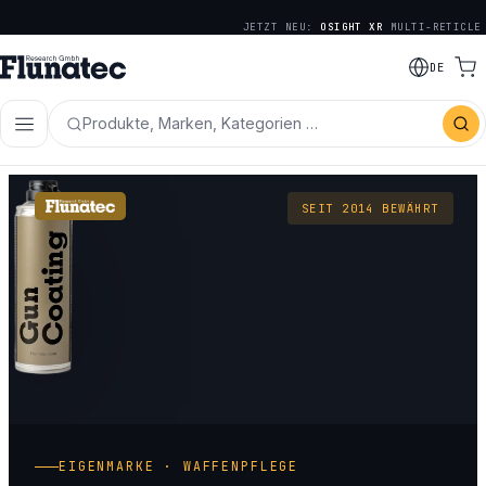
JETZT NEU:
OSIGHT XR
MULTI-RETICLE
DE
Produkte, Marken, Kategorien …
SEIT 2014 BEWÄHRT
EIGENMARKE · WAFFENPFLEGE