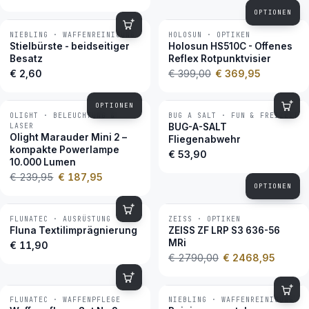
OPTIONEN
NIEBLING · WAFFENREINIGUNG
HOLOSUN · OPTIKEN
−7 %
BESTSELLER
Stielbürste - beidseitiger
Holosun HS510C - Offenes
Besatz
Reflex Rotpunktvisier
€ 2,60
€ 399,00
€ 369,95
OPTIONEN
OLIGHT · BELEUCHTUNG &
BUG A SALT · FUN & FREIZEIT
−22 %
BESTSELLER
LASER
BUG-A-SALT
Olight Marauder Mini 2 –
Fliegenabwehr
kompakte Powerlampe
€ 53,90
10.000 Lumen
€ 239,95
€ 187,95
OPTIONEN
FLUNATEC · AUSRÜSTUNG
ZEISS · OPTIKEN
−12 %
BESTSELLER
Fluna Textilimprägnierung
ZEISS ZF LRP S3 636-56
MRi
€ 11,90
€ 2790,00
€ 2468,95
FLUNATEC · WAFFENPFLEGE
NIEBLING · WAFFENREINIGUNG
BESTSELLER
BESTSELLER