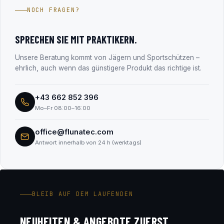
Jahren im Firmenbuch eingetragen (FN 330182m, LG
NOCH FRAGEN?
Salzburg). Alle Unternehmensdaten findest du transparent
im Abschnitt „Transparenz & Sicherheit“.
SPRECHEN SIE MIT PRAKTIKERN.
Unsere Beratung kommt von Jägern und Sportschützen –
ehrlich, auch wenn das günstigere Produkt das richtige ist.
+43 662 852 396
Mo–Fr 08:00–16:00
office@flunatec.com
Antwort innerhalb von 24 h (werktags)
BLEIB AUF DEM LAUFENDEN
NEUHEITEN & ANGEBOTE ZUERST.