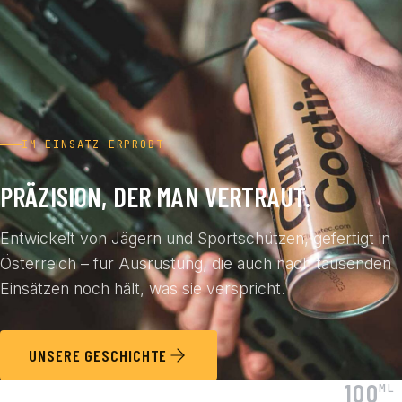
IM EINSATZ ERPROBT
PRÄZISION, DER MAN VERTRAUT.
Entwickelt von Jägern und Sportschützen, gefertigt in
Österreich – für Ausrüstung, die auch nach tausenden
Einsätzen noch hält, was sie verspricht.
UNSERE GESCHICHTE
100
ML