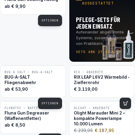
AUSGESTATTET
ab
€
9,90
PFLEGE-SETS FÜR
OPTIONEN
JEDEN EINSATZ
Aufeinander abgestimmte
Systeme, zusammengestellt
von Praktikern.
SETS AB
€
27,90
BUG A SALT · BUG-A-SALT
RIX · ANGEBOTE
BESTSELLER
BUG-A-SALT
RIX LEAP L6V2 Wärmebild -
Fliegenabwehr
Zielfernrohr
ab
€
53,90
€
3.119,00
OPTIONEN
FLUNATEC · WAFFENPFLEGE
OLIGHT · ANGEBOTE
−22 %
BESTSELLER
Fluna Gun Degreaser
Olight Marauder Mini 2 –
(Waffenentfetter)
kompakte Powerlampe
10.000 Lumen
ab
€
8,50
€
239,95
€
187,95