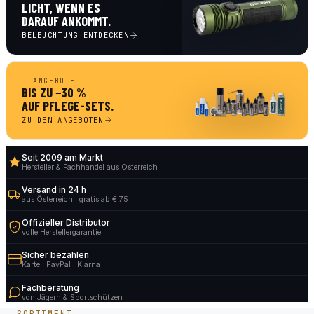
LICHT, WENN ES
DARAUF ANKOMMT.
BELEUCHTUNG ENTDECKEN
ANGEBOTE
BIS ZU −30 %
AUF PFLEGE-SETS.
ZU DEN ANGEBOTEN
Seit 2009 am Markt
Hersteller & Fachhandel aus Österreich
Versand in 24 h
aus Österreich · gratis ab € 75
Offizieller Distributor
volle Herstellergarantie
Sicher bezahlen
Karte · PayPal · Klarna
Fachberatung
von Jägern & Sportschützen