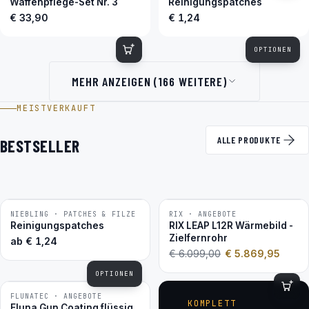
Waffenpflege-Set Nr. 3
Reinigungspatches
€ 33,90
€ 1,24
OPTIONEN
MEHR ANZEIGEN (166 WEITERE)
MEISTVERKAUFT
ALLE PRODUKTE
BESTSELLER
NIEBLING · PATCHES & FILZE
RIX · ANGEBOTE
−4 %
BESTSELLER
Reinigungspatches
RIX LEAP L12R Wärmebild -
Zielfernrohr
ab
€
1,24
€
6.099,00
€
5.869,95
OPTIONEN
FLUNATEC · ANGEBOTE
BESTSELLER
KOMPLETT
Fluna Gun Coating flüssig