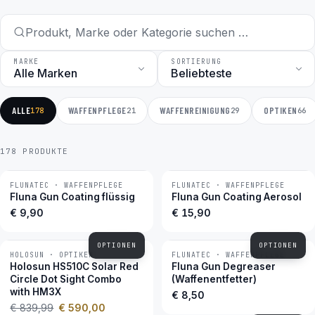
MARKE
SORTIERUNG
ALLE
WAFFENPFLEGE
WAFFENREINIGUNG
OPTIKEN
178
21
29
66
178 PRODUKTE
FLUNATEC · WAFFENPFLEGE
FLUNATEC · WAFFENPFLEGE
BESTSELLER
BESTSELLER
Fluna Gun Coating flüssig
Fluna Gun Coating Aerosol
€ 9,90
€ 15,90
OPTIONEN
OPTIONEN
HOLOSUN · OPTIKEN
FLUNATEC · WAFFENPFLEGE
−30 %
BESTSELLER
Holosun HS510C Solar Red
Fluna Gun Degreaser
Circle Dot Sight Combo
(Waffenentfetter)
with HM3X
€ 8,50
€ 839,99
€ 590,00