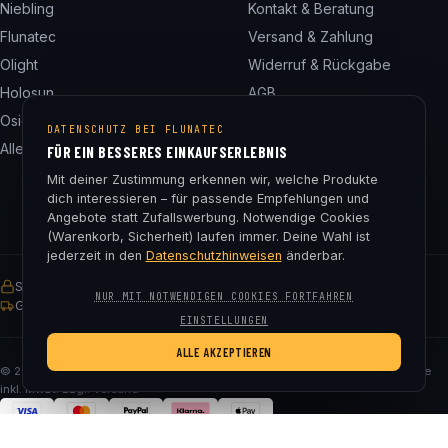
Niebling
Kontakt & Beratung
Flunatec
Versand & Zahlung
Olight
Widerruf & Rückgabe
Holosun
AGB
Osight
Datenschutz
DATENSCHUTZ BEI FLUNATEC
Alle 24 Marken
Impressum
FÜR EIN BESSERES EINKAUFSERLEBNIS
Cookie-Einstellungen
Mit deiner Zustimmung erkennen wir, welche Produkte
dich interessieren – für passende Empfehlungen und
Angebote statt Zufallswerbung. Notwendige Cookies
(Warenkorb, Sicherheit) laufen immer. Deine Wahl ist
jederzeit in den
Datenschutzhinweisen
änderbar.
SSL-verschlüsselt
Käuferschutz
30 Tage Rückgaberecht
NUR MIT NOTWENDIGEN COOKIES FORTFAHREN
Gratis Versand ab € 75
EINSTELLUNGEN
ALLE AKZEPTIEREN
© 2026 Fluna Tec & Research GmbH · FN 330182m, LG Salzburg · Alle Preise
inkl. MwSt. zzgl. Versand