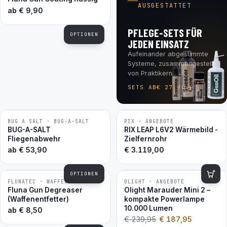
AUSGESTATTET
ab
€
9,90
PFLEGE-SETS FÜR
OPTIONEN
JEDEN EINSATZ
Aufeinander abgestimmte
Systeme, zusammengestellt
von Praktikern.
SETS AB
€
27,90
BUG A SALT · BUG-A-SALT
RIX · ANGEBOTE
BESTSELLER
BUG-A-SALT
RIX LEAP L6V2 Wärmebild -
Fliegenabwehr
Zielfernrohr
ab
€
53,90
€
3.119,00
OPTIONEN
FLUNATEC · WAFFENPFLEGE
OLIGHT · ANGEBOTE
−22 %
BESTSELLER
Fluna Gun Degreaser
Olight Marauder Mini 2 –
(Waffenentfetter)
kompakte Powerlampe
10.000 Lumen
ab
€
8,50
€
239,95
€
187,95