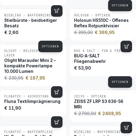
OPTIONEN
NIEBLING · WAFFENREINIGUNG
HOLOSUN · OPTIKEN
−7 %
BESTSELLER
Stielbürste - beidseitiger
Holosun HS510C - Offenes
Besatz
Reflex Rotpunktvisier
€ 2,60
€ 399,00
€ 369,95
OPTIONEN
OLIGHT · BELEUCHTUNG &
BUG A SALT · FUN & FREIZEIT
−22 %
BESTSELLER
LASER
BUG-A-SALT
Olight Marauder Mini 2 –
Fliegenabwehr
kompakte Powerlampe
€ 53,90
10.000 Lumen
€ 239,95
€ 187,95
OPTIONEN
FLUNATEC · AUSRÜSTUNG
ZEISS · OPTIKEN
−12 %
BESTSELLER
Fluna Textilimprägnierung
ZEISS ZF LRP S3 636-56
MRi
€ 11,90
€ 2790,00
€ 2468,95
FLUNATEC · WAFFENPFLEGE
NIEBLING · WAFFENREINIGUNG
BESTSELLER
BESTSELLER