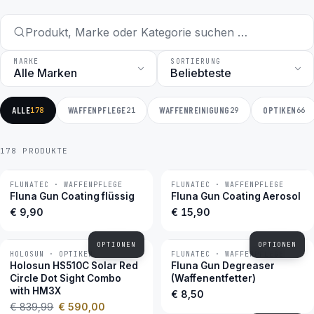
MARKE
SORTIERUNG
ALLE
WAFFENPFLEGE
WAFFENREINIGUNG
OPTIKEN
178
21
29
66
178 PRODUKTE
FLUNATEC · WAFFENPFLEGE
FLUNATEC · WAFFENPFLEGE
BESTSELLER
BESTSELLER
Fluna Gun Coating flüssig
Fluna Gun Coating Aerosol
€ 9,90
€ 15,90
OPTIONEN
OPTIONEN
HOLOSUN · OPTIKEN
FLUNATEC · WAFFENPFLEGE
−30 %
BESTSELLER
Holosun HS510C Solar Red
Fluna Gun Degreaser
Circle Dot Sight Combo
(Waffenentfetter)
with HM3X
€ 8,50
€ 839,99
€ 590,00