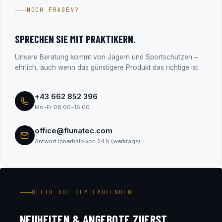
Jahren im Firmenbuch eingetragen (FN 330182m, LG
NOCH FRAGEN?
Salzburg). Alle Unternehmensdaten findest du transparent
im Abschnitt „Transparenz & Sicherheit“.
SPRECHEN SIE MIT PRAKTIKERN.
Unsere Beratung kommt von Jägern und Sportschützen –
ehrlich, auch wenn das günstigere Produkt das richtige ist.
+43 662 852 396
Mo–Fr 08:00–16:00
office@flunatec.com
Antwort innerhalb von 24 h (werktags)
BLEIB AUF DEM LAUFENDEN
NEUHEITEN & ANGEBOTE ZUERST.