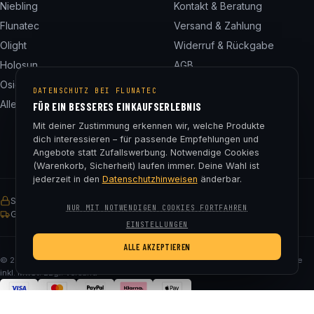
Niebling
Kontakt & Beratung
Flunatec
Versand & Zahlung
Olight
Widerruf & Rückgabe
Holosun
AGB
Osight
Datenschutz
DATENSCHUTZ BEI FLUNATEC
Alle 24 Marken
Impressum
FÜR EIN BESSERES EINKAUFSERLEBNIS
Cookie-Einstellungen
Mit deiner Zustimmung erkennen wir, welche Produkte
dich interessieren – für passende Empfehlungen und
Angebote statt Zufallswerbung. Notwendige Cookies
(Warenkorb, Sicherheit) laufen immer. Deine Wahl ist
jederzeit in den
Datenschutzhinweisen
änderbar.
SSL-verschlüsselt
Käuferschutz
30 Tage Rückgaberecht
NUR MIT NOTWENDIGEN COOKIES FORTFAHREN
Gratis Versand ab € 75
EINSTELLUNGEN
ALLE AKZEPTIEREN
© 2026 Fluna Tec & Research GmbH · FN 330182m, LG Salzburg · Alle Preise
inkl. MwSt. zzgl. Versand