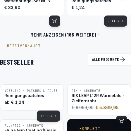
Waffenpflege-Set Nr. 3
Reinigungspatches
€ 33,90
€ 1,24
OPTIONEN
MEHR ANZEIGEN (166 WEITERE)
MEISTVERKAUFT
ALLE PRODUKTE
BESTSELLER
NIEBLING · PATCHES & FILZE
RIX · ANGEBOTE
−4 %
BESTSELLER
Reinigungspatches
RIX LEAP L12R Wärmebild -
Zielfernrohr
ab
€
1,24
€
6.099,00
€
5.869,95
OPTIONEN
FLUNATEC · ANGEBOTE
BESTSELLER
KOMPLETT
Fluna Gun Coating flüssig