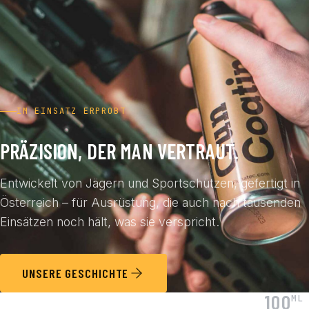
IM EINSATZ ERPROBT
PRÄZISION, DER MAN VERTRAUT.
Entwickelt von Jägern und Sportschützen, gefertigt in
Österreich – für Ausrüstung, die auch nach tausenden
Einsätzen noch hält, was sie verspricht.
UNSERE GESCHICHTE
100
ML