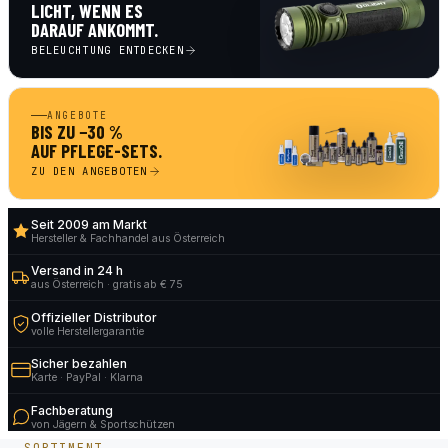
LICHT, WENN ES
DARAUF ANKOMMT.
BELEUCHTUNG ENTDECKEN
ANGEBOTE
BIS ZU −30 %
AUF PFLEGE-SETS.
ZU DEN ANGEBOTEN
Seit 2009 am Markt
Hersteller & Fachhandel aus Österreich
Versand in 24 h
aus Österreich · gratis ab € 75
Offizieller Distributor
volle Herstellergarantie
Sicher bezahlen
Karte · PayPal · Klarna
Fachberatung
von Jägern & Sportschützen