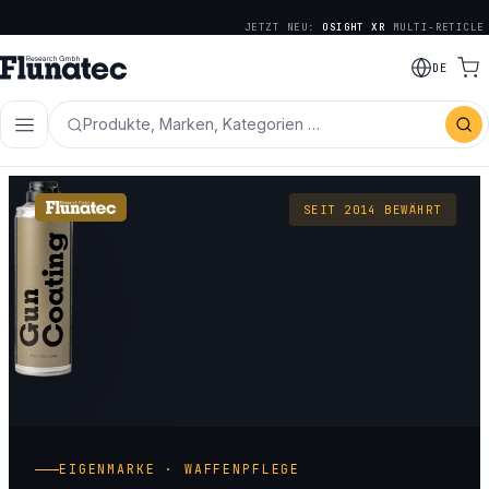
JETZT NEU:
OSIGHT XR
MULTI-RETICLE
DE
Produkte, Marken, Kategorien …
SEIT 2014 BEWÄHRT
EIGENMARKE · WAFFENPFLEGE