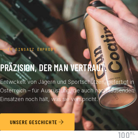
IM EINSATZ ERPROBT
PRÄZISION, DER MAN VERTRAUT.
Entwickelt von Jägern und Sportschützen, gefertigt in
Österreich – für Ausrüstung, die auch nach tausenden
Einsätzen noch hält, was sie verspricht.
UNSERE GESCHICHTE
100
ML