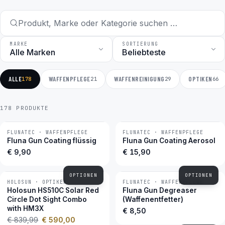
MARKE
SORTIERUNG
ALLE
WAFFENPFLEGE
WAFFENREINIGUNG
OPTIKEN
178
21
29
66
178 PRODUKTE
FLUNATEC · WAFFENPFLEGE
FLUNATEC · WAFFENPFLEGE
BESTSELLER
BESTSELLER
Fluna Gun Coating flüssig
Fluna Gun Coating Aerosol
€ 9,90
€ 15,90
OPTIONEN
OPTIONEN
HOLOSUN · OPTIKEN
FLUNATEC · WAFFENPFLEGE
−30 %
BESTSELLER
Holosun HS510C Solar Red
Fluna Gun Degreaser
Circle Dot Sight Combo
(Waffenentfetter)
with HM3X
€ 8,50
€ 839,99
€ 590,00