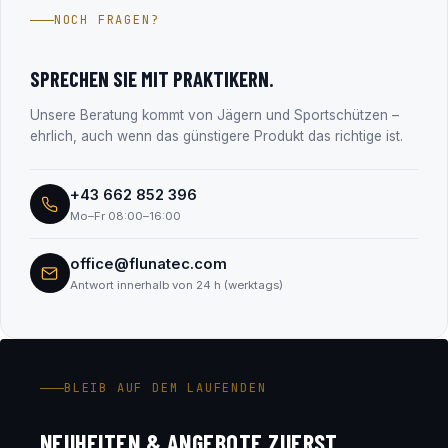
Jahren im Firmenbuch eingetragen (FN 330182m, LG
NOCH FRAGEN?
Salzburg). Alle Unternehmensdaten findest du transparent
im Abschnitt „Transparenz & Sicherheit“.
SPRECHEN SIE MIT PRAKTIKERN.
Unsere Beratung kommt von Jägern und Sportschützen –
ehrlich, auch wenn das günstigere Produkt das richtige ist.
+43 662 852 396
Mo–Fr 08:00–16:00
office@flunatec.com
Antwort innerhalb von 24 h (werktags)
BLEIB AUF DEM LAUFENDEN
NEUHEITEN & ANGEBOTE ZUERST.