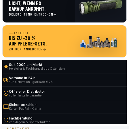
LICHT, WENN ES
DARAUF ANKOMMT.
BELEUCHTUNG ENTDECKEN
ANGEBOTE
BIS ZU −30 %
AUF PFLEGE-SETS.
ZU DEN ANGEBOTEN
Seit 2009 am Markt
Hersteller & Fachhandel aus Österreich
Versand in 24 h
aus Österreich · gratis ab € 75
Offizieller Distributor
volle Herstellergarantie
Sicher bezahlen
Karte · PayPal · Klarna
Fachberatung
von Jägern & Sportschützen