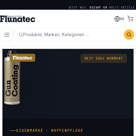
JETZT NEU:
OSIGHT XR
MULTI-RETICLE
DE
Produkte, Marken, Kategorien …
SEIT 2014 BEWÄHRT
EIGENMARKE · WAFFENPFLEGE