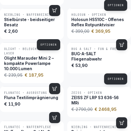
OPTIONEN
NIEBLING · WAFFENREINIGUNG
HOLOSUN · OPTIKEN
−7 %
BESTSELLER
Stielbürste - beidseitiger
Holosun HS510C - Offenes
Besatz
Reflex Rotpunktvisier
€ 2,60
€ 399,00
€ 369,95
OPTIONEN
OLIGHT · BELEUCHTUNG &
BUG A SALT · FUN & FREIZEIT
−22 %
BESTSELLER
LASER
BUG-A-SALT
Olight Marauder Mini 2 –
Fliegenabwehr
kompakte Powerlampe
€ 53,90
10.000 Lumen
€ 239,95
€ 187,95
OPTIONEN
FLUNATEC · AUSRÜSTUNG
ZEISS · OPTIKEN
−12 %
BESTSELLER
Fluna Textilimprägnierung
ZEISS ZF LRP S3 636-56
MRi
€ 11,90
€ 2790,00
€ 2468,95
FLUNATEC · WAFFENPFLEGE
NIEBLING · WAFFENREINIGUNG
BESTSELLER
BESTSELLER