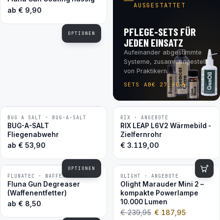
AUSGESTATTET
ab
€
9,90
PFLEGE-SETS FÜR
OPTIONEN
JEDEN EINSATZ
Aufeinander abgestimmte
Systeme, zusammengestellt
von Praktikern.
SETS AB
€
27,90
BUG A SALT · BUG-A-SALT
RIX · ANGEBOTE
BESTSELLER
BUG-A-SALT
RIX LEAP L6V2 Wärmebild -
Fliegenabwehr
Zielfernrohr
ab
€
53,90
€
3.119,00
OPTIONEN
FLUNATEC · WAFFENPFLEGE
OLIGHT · ANGEBOTE
−22 %
BESTSELLER
Fluna Gun Degreaser
Olight Marauder Mini 2 –
(Waffenentfetter)
kompakte Powerlampe
10.000 Lumen
ab
€
8,50
€
239,95
€
187,95