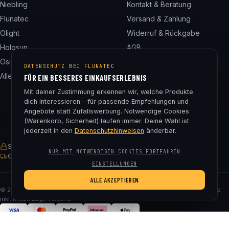
Niebling
Kontakt & Beratung
Flunatec
Versand & Zahlung
Olight
Widerruf & Rückgabe
Holosun
AGB
Osight
Datenschutz
DATENSCHUTZ BEI FLUNATEC
Alle 24 Marken
Impressum
FÜR EIN BESSERES EINKAUFSERLEBNIS
Cookie-Einstellungen
Mit deiner Zustimmung erkennen wir, welche Produkte
dich interessieren – für passende Empfehlungen und
Angebote statt Zufallswerbung. Notwendige Cookies
(Warenkorb, Sicherheit) laufen immer. Deine Wahl ist
jederzeit in den
Datenschutzhinweisen
änderbar.
SSL-verschlüsselt
Käuferschutz
30 Tage Rückgaberecht
NUR MIT NOTWENDIGEN COOKIES FORTFAHREN
Gratis Versand ab € 75
EINSTELLUNGEN
ALLE AKZEPTIEREN
© 2026 Fluna Tec & Research GmbH · FN 330182m, LG Salzburg · Alle Preise
inkl. MwSt. zzgl. Versand