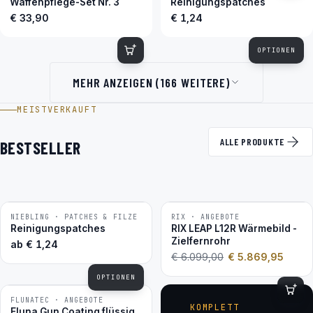
Waffenpflege-Set Nr. 3
Reinigungspatches
€ 33,90
€ 1,24
OPTIONEN
MEHR ANZEIGEN (166 WEITERE)
MEISTVERKAUFT
ALLE PRODUKTE
BESTSELLER
NIEBLING · PATCHES & FILZE
RIX · ANGEBOTE
−4 %
BESTSELLER
Reinigungspatches
RIX LEAP L12R Wärmebild -
Zielfernrohr
ab
€
1,24
€
6.099,00
€
5.869,95
OPTIONEN
FLUNATEC · ANGEBOTE
BESTSELLER
KOMPLETT
Fluna Gun Coating flüssig