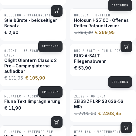
OPTIONEN
NIEBLING · WAFFENREINIGUNG
HOLOSUN · OPTIKEN
−7 %
BESTSELLER
Stielbürste - beidseitiger
Holosun HS510C - Offenes
Besatz
Reflex Rotpunktvisier
€ 2,60
€ 399,00
€ 369,95
OPTIONEN
OLIGHT · BELEUCHTUNG &
BUG A SALT · FUN & FREIZEIT
−20 %
BESTSELLER
LASER
BUG-A-SALT
Olight Olantern Classic 2
Fliegenabwehr
Pro – Campinglaterne
€ 53,90
aufladbar
€ 131,95
€ 105,90
OPTIONEN
OPTIONEN
FLUNATEC · AUSRÜSTUNG
ZEISS · OPTIKEN
−12 %
BESTSELLER
Fluna Textilimprägnierung
ZEISS ZF LRP S3 636-56
MRi
€ 11,90
€ 2790,00
€ 2468,95
FLUNATEC · WAFFENPFLEGE
NIEBLING · WAFFENREINIGUNG
BESTSELLER
BESTSELLER