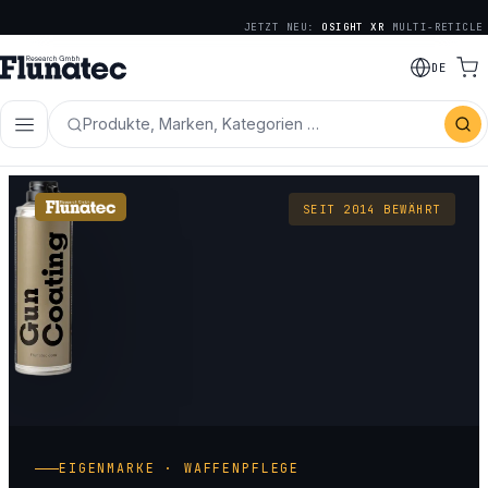
JETZT NEU:
OSIGHT XR
MULTI-RETICLE
DE
Produkte, Marken, Kategorien …
SEIT 2014 BEWÄHRT
EIGENMARKE · WAFFENPFLEGE