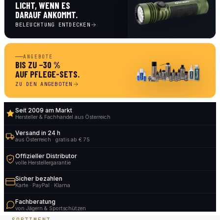
LICHT, WENN ES
DARAUF ANKOMMT.
BELEUCHTUNG ENTDECKEN
ANGEBOTE
BIS ZU −30 %
AUF PFLEGE-SETS.
ZU DEN ANGEBOTEN
Seit 2009 am Markt
Hersteller & Fachhandel aus Österreich
Versand in 24 h
aus Österreich · gratis ab € 75
Offizieller Distributor
volle Herstellergarantie
Sicher bezahlen
Karte · PayPal · Klarna
Fachberatung
von Jägern & Sportschützen