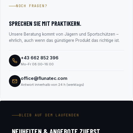
Jahren im Firmenbuch eingetragen (FN 330182m, LG
NOCH FRAGEN?
Salzburg). Alle Unternehmensdaten findest du transparent
im Abschnitt „Transparenz & Sicherheit“.
SPRECHEN SIE MIT PRAKTIKERN.
Unsere Beratung kommt von Jägern und Sportschützen –
ehrlich, auch wenn das günstigere Produkt das richtige ist.
+43 662 852 396
Mo–Fr 08:00–16:00
office@flunatec.com
Antwort innerhalb von 24 h (werktags)
BLEIB AUF DEM LAUFENDEN
NEUHEITEN & ANGEBOTE ZUERST.