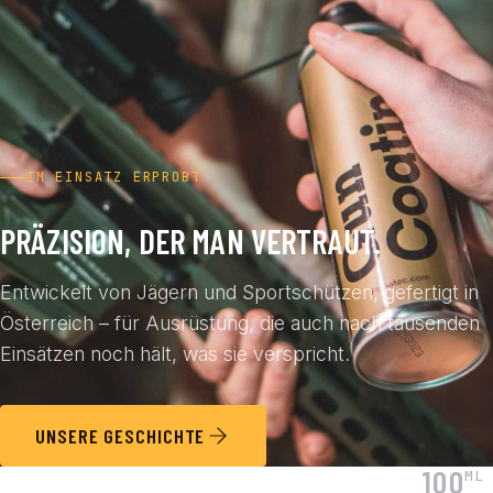
IM EINSATZ ERPROBT
PRÄZISION, DER MAN VERTRAUT.
Entwickelt von Jägern und Sportschützen, gefertigt in
Österreich – für Ausrüstung, die auch nach tausenden
Einsätzen noch hält, was sie verspricht.
UNSERE GESCHICHTE
100
ML