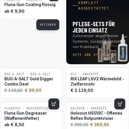
BESTSELLER
KOMPLETT
Fluna Gun Coating flüssig
AUSGESTATTET
ab
€
9,90
PFLEGE-SETS FÜR
OPTIONEN
JEDEN EINSATZ
Aufeinander abgestimmte
Systeme, zusammengestellt
von Praktikern.
SETS AB
€
27,90
BUG A SALT · BUG-A-SALT
RIX · ANGEBOTE
−24 %
BUG-A-SALT Gold Digger
RIX LEAP L6V2 Wärmebild -
2ER-SET
Combo Deal
Zielfernrohr
€
129,80
€
99,00
€
3.119,00
FLUNATEC · WAFFENPFLEGE
HOLOSUN · ANGEBOTE
−7 %
BESTSELLER
Fluna Gun Degreaser
Holosun HS510C - Offenes
(Waffenentfetter)
Reflex Rotpunktvisier
ab
€
8,50
€
399,00
€
369,95