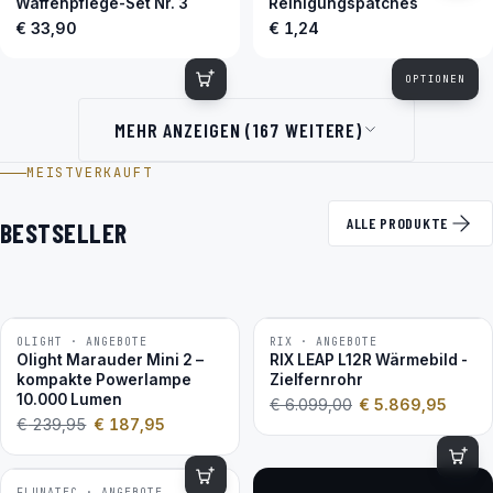
Waffenpflege-Set Nr. 3
Reinigungspatches
€ 33,90
€ 1,24
OPTIONEN
MEHR ANZEIGEN (167 WEITERE)
MEISTVERKAUFT
ALLE PRODUKTE
BESTSELLER
OLIGHT · ANGEBOTE
RIX · ANGEBOTE
−22 %
−4 %
Olight Marauder Mini 2 –
RIX LEAP L12R Wärmebild -
kompakte Powerlampe
Zielfernrohr
10.000 Lumen
€
6.099,00
€
5.869,95
€
239,95
€
187,95
FLUNATEC · ANGEBOTE