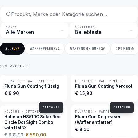
MARKE
SORTIERUNG
ALLE
WAFFENPFLEGE
WAFFENREINIGUNG
OPTIKEN
179
21
29
75
179 PRODUKTE
FLUNATEC · WAFFENPFLEGE
FLUNATEC · WAFFENPFLEGE
BESTSELLER
BESTSELLER
Fluna Gun Coating flüssig
Fluna Gun Coating Aerosol
€ 9,90
€ 15,90
OPTIONEN
OPTIONEN
HOLOSUN · OPTIKEN
FLUNATEC · WAFFENPFLEGE
−30 %
BESTSELLER
Holosun HS510C Solar Red
Fluna Gun Degreaser
Circle Dot Sight Combo
(Waffenentfetter)
with HM3X
€ 8,50
€ 839,99
€ 590,00