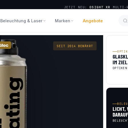
JETZT NEU:
OSIGHT XR
MULTI-R
Beleuchtung & Laser
Marken
Angebote
SEIT 2014 BEWÄHRT
OPTIK
GLASK
IM ZIEL
OPTIKEN
BELEU
LICHT,
DARAUF
BELEUCH