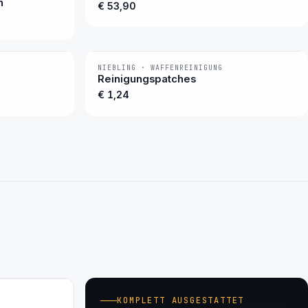
n
€ 53,90
NIEBLING · WAFFENREINIGUNG
BESTSELLER
Reinigungspatches
€ 1,24
KOMPLETT AUSGESTATTET