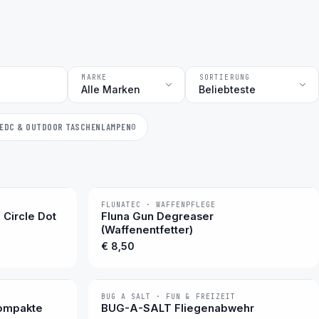
MARKE
SORTIERUNG
EDC & OUTDOOR TASCHENLAMPEN
0
FLUNATEC · WAFFENPFLEGE
BESTSELLER
 Circle Dot
Fluna Gun Degreaser
(Waffenentfetter)
€ 8,50
BUG A SALT · FUN & FREIZEIT
BESTSELLER
kompakte
BUG-A-SALT Fliegenabwehr