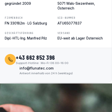
gegründet 2009
5071 Wals-Siezenheim,
Österreich
FIRMENBUCH
UID-NUMMER
FN 330182m · LG Salzburg
ATU65077837
GESCHÄFTSFÜHRUNG
VERSAND
Dipl.-HTL-Ing. Manfred Pilz
EU-weit ab Lager Österreich
+43 662 852 396
Support-Hotline · Mo–Fr 08:00–16:00
info@flunatec.com
Antwort innerhalb von 24 h (werktags)