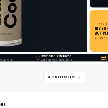
ANGEB
BIS ZU
AUF PF
ZU DEN 
Offizieller Distributor
S
is ab € 75
volle Herstellergarantie
K
ALLE 179 PRODUKTE
EGE