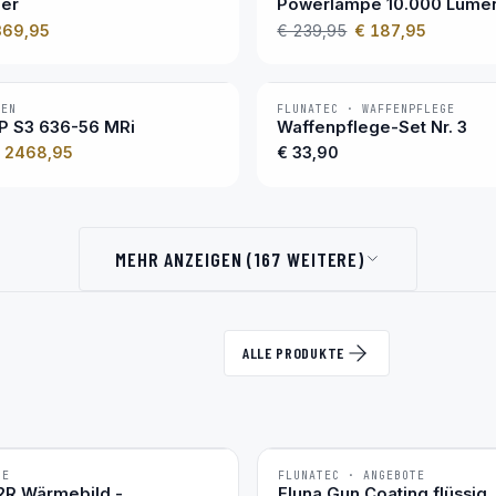
ier
Powerlampe 10.000 Lume
369,95
€ 239,95
€ 187,95
KEN
FLUNATEC · WAFFENPFLEGE
BESTSELLER
RP S3 636-56 MRi
Waffenpflege-Set Nr. 3
 2468,95
€ 33,90
MEHR ANZEIGEN (167 WEITERE)
ALLE PRODUKTE
TE
FLUNATEC · ANGEBOTE
BESTSELLER
2R Wärmebild -
Fluna Gun Coating flüssig