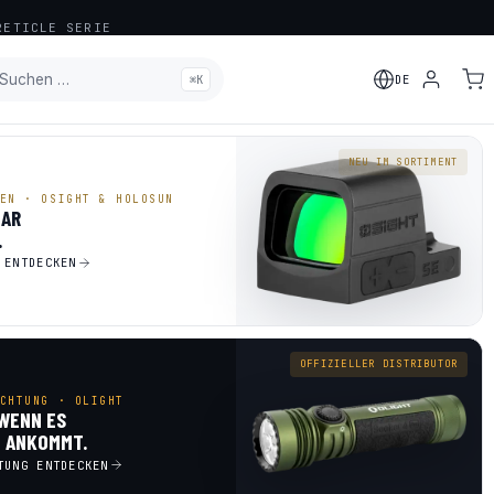
ETICLE SERIE
Suchen …
⌘K
DE
HINZUGEFÜGT
NEU IM SORTIMENT
EN · OSIGHT & HOLOSUN
LAR
.
 ENTDECKEN
OFFIZIELLER DISTRIBUTOR
CHTUNG · OLIGHT
 WENN ES
 ANKOMMT.
TUNG ENTDECKEN