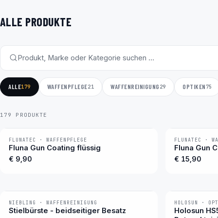
ALLE PRODUKTE
ALLE
WAFFENPFLEGE
WAFFENREINIGUNG
OPTIKEN
179
21
29
75
179 PRODUKTE
FLUNATEC · WAFFENPFLEGE
FLUNATEC · W
BESTSELLER
BESTSELLER
Fluna Gun Coating flüssig
Fluna Gun C
€ 9,90
€ 15,90
NIEBLING · WAFFENREINIGUNG
HOLOSUN · OP
−7 %
BESTSELLER
Stielbürste - beidseitiger Besatz
Holosun HS5