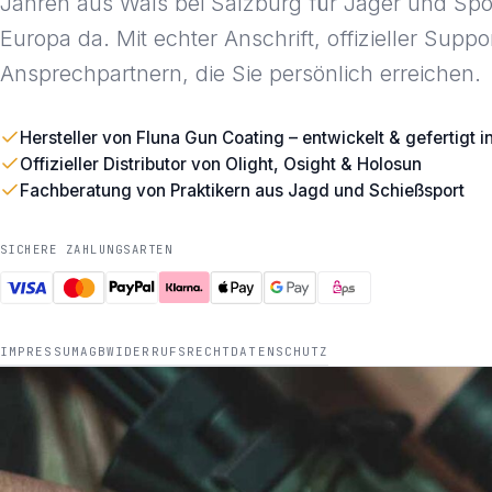
Jahren aus Wals bei Salzburg für Jäger und Spo
Europa da. Mit echter Anschrift, offizieller Suppo
Ansprechpartnern, die Sie persönlich erreichen.
Hersteller von Fluna Gun Coating – entwickelt & gefertigt i
Offizieller Distributor von Olight, Osight & Holosun
Fachberatung von Praktikern aus Jagd und Schießsport
SICHERE ZAHLUNGSARTEN
IMPRESSUM
AGB
WIDERRUFSRECHT
DATENSCHUTZ