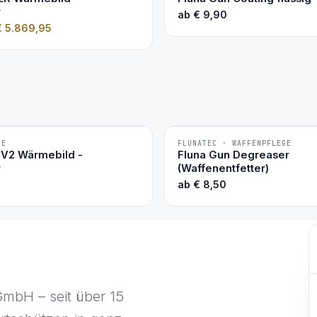
r
ab
€
9,90
€
5.869,95
TE
FLUNATEC · WAFFENPFLEGE
BESTSELLER
6V2 Wärmebild -
Fluna Gun Degreaser
r
(Waffenentfetter)
ab
€
8,50
GmbH – seit über 15