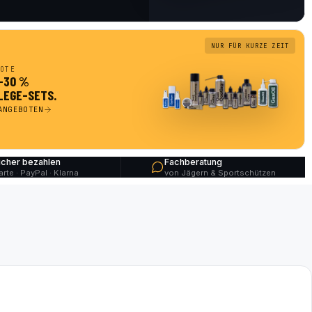
NUR FÜR KURZE ZEIT
OTE
 −30 %
LEGE-SETS.
ANGEBOTEN
icher bezahlen
Fachberatung
arte · PayPal · Klarna
von Jägern & Sportschützen