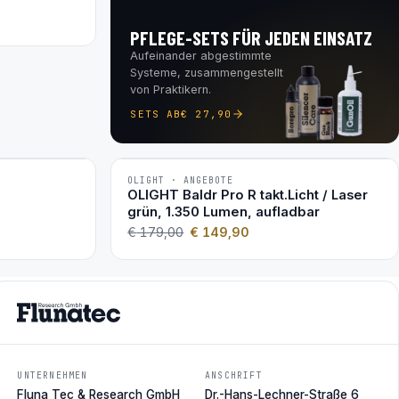
PFLEGE-SETS FÜR JEDEN EINSATZ
Aufeinander abgestimmte
Systeme, zusammengestellt
von Praktikern.
SETS AB
€
27,90
OLIGHT · ANGEBOTE
−16 %
OLIGHT Baldr Pro R takt.Licht / Laser
grün, 1.350 Lumen, aufladbar
€
179,00
€
149,90
UNTERNEHMEN
ANSCHRIFT
Fluna Tec & Research GmbH
Dr.-Hans-Lechner-Straße 6