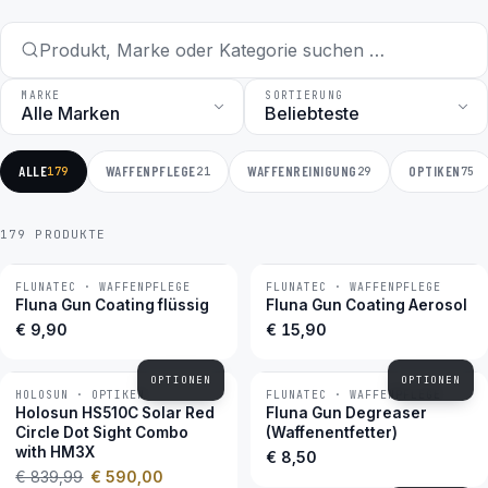
MARKE
SORTIERUNG
ALLE
WAFFENPFLEGE
WAFFENREINIGUNG
OPTIKEN
179
21
29
75
179 PRODUKTE
FLUNATEC · WAFFENPFLEGE
FLUNATEC · WAFFENPFLEGE
BESTSELLER
BESTSELLER
Fluna Gun Coating flüssig
Fluna Gun Coating Aerosol
€ 9,90
€ 15,90
OPTIONEN
OPTIONEN
HOLOSUN · OPTIKEN
FLUNATEC · WAFFENPFLEGE
−30 %
BESTSELLER
Holosun HS510C Solar Red
Fluna Gun Degreaser
Circle Dot Sight Combo
(Waffenentfetter)
with HM3X
€ 8,50
€ 839,99
€ 590,00