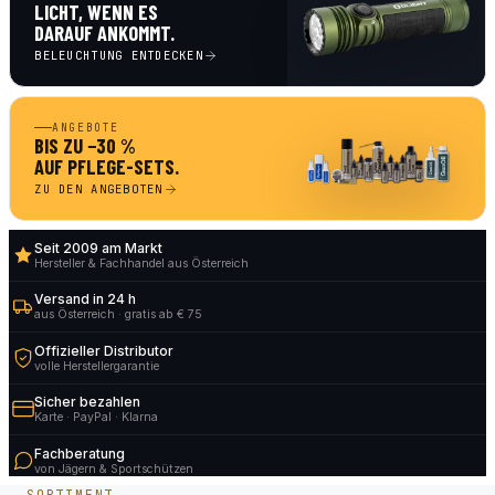
LICHT, WENN ES
DARAUF ANKOMMT.
BELEUCHTUNG ENTDECKEN
ANGEBOTE
BIS ZU −30 %
AUF PFLEGE-SETS.
ZU DEN ANGEBOTEN
Seit 2009 am Markt
Hersteller & Fachhandel aus Österreich
Versand in 24 h
aus Österreich · gratis ab € 75
Offizieller Distributor
volle Herstellergarantie
Sicher bezahlen
Karte · PayPal · Klarna
Fachberatung
von Jägern & Sportschützen