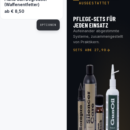
AUSGESTATTET
(Waffenentfetter)
ab
€
8,50
PFLEGE-SETS FÜR
JEDEN EINSATZ
OPTIONEN
Aufeinander abgestimmte
Systeme, zusammengestellt
von Praktikern.
SETS AB
€
27,90