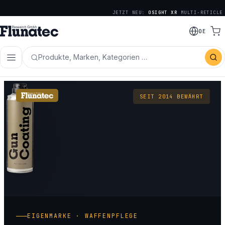
JETZT NEU:
OSIGHT XR
MULTI-RETICLE
DE
Produkte, Marken, Kategorien …
SEIT 2014 BEWÄHRT
EIGENMARKE · WAFFENPFLEGE