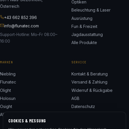
Optiken
Österreich
Beleuchtung & Laser
+43 662 852 396
Ausrüstung
info@flunatec.com
Fun & Freizeit
Jagdausstattung
Support-Hotline: Mo–Fr 08:00–
16:00
Alle Produkte
MARKEN
SERVICE
Niebling
Kontakt & Beratung
Flunatec
Versand & Zahlung
Olight
Widerruf & Rückgabe
Holosun
AGB
Osight
Datenschutz
Alle 24 Marken
Impressum
COOKIES & MESSUNG
Cookie-Einstellungen