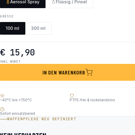
Aerosol Spray
Flüssig / Pinsel
GRÖSSE
100 ml
300 ml
€ 15,90
INKL. MWST.
IN DEN WARENKORB
−40°C bis +750°C
PTFE-frei & rückstandslos
Sofort einsatzbereit
WAFFENPFLEGE NEU DEFINIERT