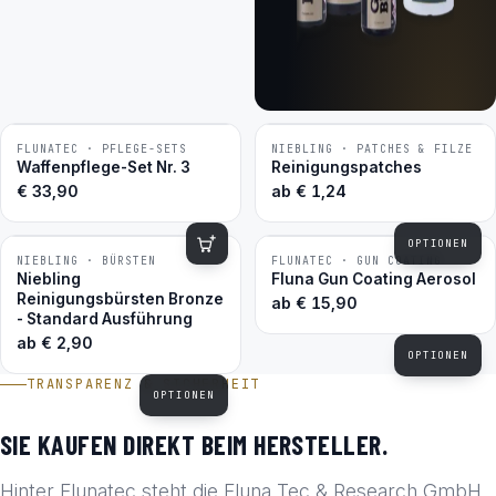
FLUNATEC · PFLEGE-SETS
NIEBLING · PATCHES & FILZE
BESTSELLER
BESTSELLER
Waffenpflege-Set Nr. 3
Reinigungspatches
€
33,90
ab
€
1,24
OPTIONEN
NIEBLING · BÜRSTEN
FLUNATEC · GUN COATING
BESTSELLER
BESTSELLER
Niebling
Fluna Gun Coating Aerosol
Reinigungsbürsten Bronze
ab
€
15,90
- Standard Ausführung
ab
€
2,90
OPTIONEN
TRANSPARENZ & SICHERHEIT
OPTIONEN
SIE KAUFEN DIREKT BEIM HERSTELLER.
Hinter Flunatec steht die Fluna Tec & Research GmbH