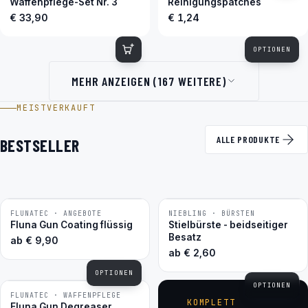
Waffenpflege-Set Nr. 3
Reinigungspatches
€ 33,90
€ 1,24
OPTIONEN
MEHR ANZEIGEN (167 WEITERE)
MEISTVERKAUFT
ALLE PRODUKTE
BESTSELLER
FLUNATEC · ANGEBOTE
NIEBLING · BÜRSTEN
BESTSELLER
BESTSELLER
Fluna Gun Coating flüssig
Stielbürste - beidseitiger
Besatz
ab
€
9,90
ab
€
2,60
OPTIONEN
OPTIONEN
FLUNATEC · WAFFENPFLEGE
BESTSELLER
KOMPLETT
Fluna Gun Degreaser