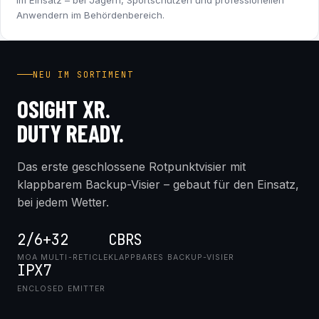
im Einsatz – bei Jägern, Sportschützen und professionellen
Anwendern im Behördenbereich.
INDUSTRY FIRST
NEU IM SORTIMENT
OSIGHT XR.
DUTY READY.
Das erste geschlossene Rotpunktvisier mit
klappbarem Backup-Visier – gebaut für den Einsatz,
bei jedem Wetter.
2/6+32
CBRS
MOA MULTI-RETICLE
KLAPPBARES BACKUP-VISIER
IPX7
ENCLOSED EMITTER