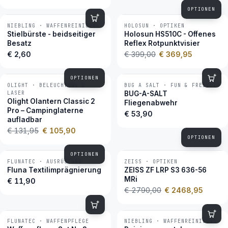
OPTIONEN
NIEBLING · WAFFENREINIGUNG
HOLOSUN · OPTIKEN
−7 %
BESTSELLER
Stielbürste - beidseitiger
Holosun HS510C - Offenes
Besatz
Reflex Rotpunktvisier
€ 2,60
€ 399,00
€ 369,95
OPTIONEN
OLIGHT · BELEUCHTUNG &
BUG A SALT · FUN & FREIZEIT
−20 %
BESTSELLER
LASER
BUG-A-SALT
Olight Olantern Classic 2
Fliegenabwehr
Pro – Campinglaterne
€ 53,90
aufladbar
€ 131,95
€ 105,90
OPTIONEN
OPTIONEN
FLUNATEC · AUSRÜSTUNG
ZEISS · OPTIKEN
−12 %
BESTSELLER
Fluna Textilimprägnierung
ZEISS ZF LRP S3 636-56
MRi
€ 11,90
€ 2790,00
€ 2468,95
FLUNATEC · WAFFENPFLEGE
NIEBLING · WAFFENREINIGUNG
BESTSELLER
BESTSELLER