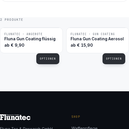
2 PRODUKTE
FLUNATEC · ANGEBOTE
FLUNATEC · GUN COATING
BESTSELLER
BESTSELLER
Fluna Gun Coating flüssig
Fluna Gun Coating Aerosol
ab
€
9,90
ab
€
15,90
OPTIONEN
OPTIONEN
SHOP
Waffenpflege