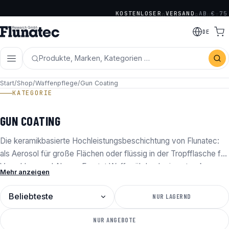
JETZT NEU:
OSIGHT XR
MULTI-
KOSTENLOSER VERSAND
AB € 75
RETICLE SERIE
· OFFIZIELLER DISTRIBUTOR
DE
VON OLIGHT, OSIGHT &
Produkte, Marken, Kategorien …
HOLOSUN
Start
/
Shop
/
Waffenpflege
/
Gun Coating
KATEGORIE
GUN COATING
Die keramikbasierte Hochleistungsbeschichtung von Flunatec:
als Aerosol für große Flächen oder flüssig in der Tropfflasche für
Verschluss und Abzug. Ersetzt Waffenöl durch einen trockenen
Mehr anzeigen
Schutzfilm – empfohlen von Herstellern wie Anschütz, Blaser und
Mauser.
SORTIERUNG
NUR LAGERND
NUR ANGEBOTE