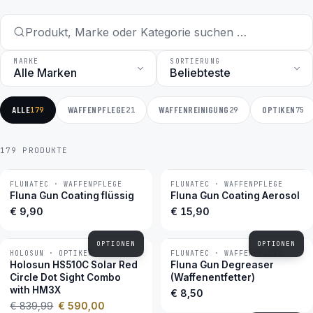
MARKE
SORTIERUNG
ALLE
WAFFENPFLEGE
WAFFENREINIGUNG
OPTIKEN
179
21
29
75
179 PRODUKTE
FLUNATEC · WAFFENPFLEGE
FLUNATEC · WAFFENPFLEGE
BESTSELLER
BESTSELLER
Fluna Gun Coating flüssig
Fluna Gun Coating Aerosol
€ 9,90
€ 15,90
OPTIONEN
OPTIONEN
HOLOSUN · OPTIKEN
FLUNATEC · WAFFENPFLEGE
−30 %
BESTSELLER
Holosun HS510C Solar Red
Fluna Gun Degreaser
Circle Dot Sight Combo
(Waffenentfetter)
with HM3X
€ 8,50
€ 839,99
€ 590,00