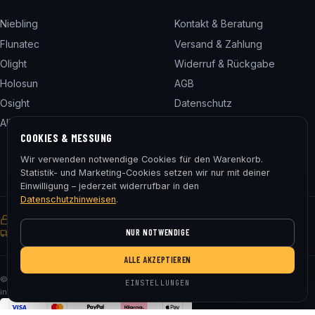
Niebling
Kontakt & Beratung
Flunatec
Versand & Zahlung
Olight
Widerruf & Rückgabe
Holosun
AGB
Osight
Datenschutz
Alle 24 Marken
Impressum
COOKIES & MESSUNG
Cookie-Einstellungen
Wir verwenden notwendige Cookies für den Warenkorb.
Statistik- und Marketing-Cookies setzen wir nur mit deiner
Einwilligung – jederzeit widerrufbar in den
Datenschutzhinweisen
.
SSL-verschlüsselt
Käuferschutz
30 Tage Rückgaberecht
NUR NOTWENDIGE
Gratis Versand ab € 75
ALLE AKZEPTIEREN
© 2026 Fluna Tec & Research GmbH · FN 330182m, LG Salzburg · Alle Preise
EINSTELLUNGEN
inkl. MwSt. zzgl. Versand