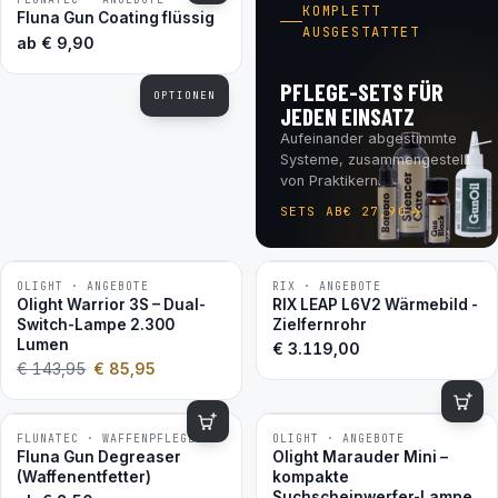
BESTSELLER
KOMPLETT
Fluna Gun Coating flüssig
AUSGESTATTET
ab
€
9,90
PFLEGE-SETS FÜR
OPTIONEN
JEDEN EINSATZ
Aufeinander abgestimmte
Systeme, zusammengestellt
von Praktikern.
SETS AB
€
27,90
OLIGHT · ANGEBOTE
RIX · ANGEBOTE
−40 %
Olight Warrior 3S – Dual-
RIX LEAP L6V2 Wärmebild -
Switch-Lampe 2.300
Zielfernrohr
Lumen
€
3.119,00
€
143,95
€
85,95
FLUNATEC · WAFFENPFLEGE
OLIGHT · ANGEBOTE
−41 %
BESTSELLER
Fluna Gun Degreaser
Olight Marauder Mini –
(Waffenentfetter)
kompakte
Suchscheinwerfer-Lampe