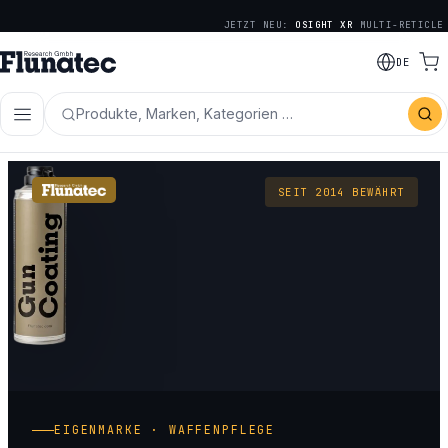
JETZT NEU:
OSIGHT XR
MULTI-RETICLE
DE
Produkte, Marken, Kategorien …
SEIT 2014 BEWÄHRT
EIGENMARKE · WAFFENPFLEGE