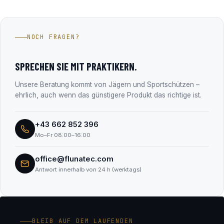
selbst speichern keine Zahlungsdaten.
Die Fluna Tec & Research GmbH aus Wals bei Salzburg –
Hersteller des Fluna Gun Coating Systems und seit über 15
Jahren im Firmenbuch eingetragen (FN 330182m, LG
NOCH FRAGEN?
Salzburg). Alle Unternehmensdaten findest du transparent
im Abschnitt „Transparenz & Sicherheit“.
SPRECHEN SIE MIT PRAKTIKERN.
Unsere Beratung kommt von Jägern und Sportschützen –
ehrlich, auch wenn das günstigere Produkt das richtige ist.
+43 662 852 396
Mo–Fr 08:00–16:00
office@flunatec.com
Antwort innerhalb von 24 h (werktags)
BLEIB AUF DEM LAUFENDEN