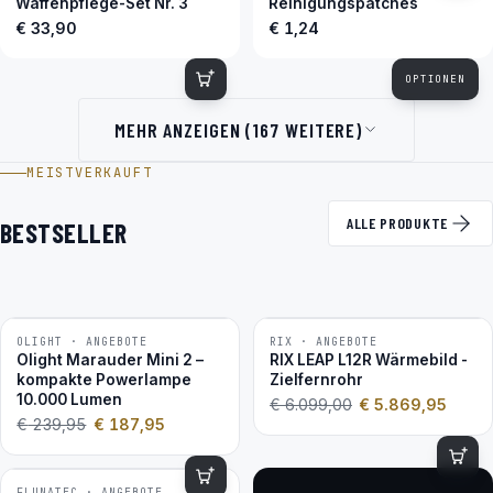
Waffenpflege-Set Nr. 3
Reinigungspatches
€ 33,90
€ 1,24
OPTIONEN
MEHR ANZEIGEN (167 WEITERE)
MEISTVERKAUFT
ALLE PRODUKTE
BESTSELLER
OLIGHT · ANGEBOTE
RIX · ANGEBOTE
−22 %
−4 %
Olight Marauder Mini 2 –
RIX LEAP L12R Wärmebild -
kompakte Powerlampe
Zielfernrohr
10.000 Lumen
€
6.099,00
€
5.869,95
€
239,95
€
187,95
FLUNATEC · ANGEBOTE