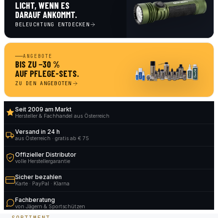
LICHT, WENN ES
DARAUF ANKOMMT.
BELEUCHTUNG ENTDECKEN
ANGEBOTE
BIS ZU −30 %
AUF PFLEGE-SETS.
ZU DEN ANGEBOTEN
Seit 2009 am Markt
Hersteller & Fachhandel aus Österreich
Versand in 24 h
aus Österreich · gratis ab € 75
Offizieller Distributor
volle Herstellergarantie
Sicher bezahlen
Karte · PayPal · Klarna
Fachberatung
von Jägern & Sportschützen