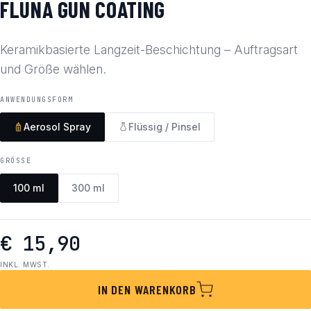
FLUNA GUN COATING
Keramikbasierte Langzeit-Beschichtung – Auftragsart
und Größe wählen.
ANWENDUNGSFORM
Aerosol Spray
Flüssig / Pinsel
GRÖSSE
100 ml
300 ml
€ 15,90
INKL. MWST.
IN DEN WARENKORB