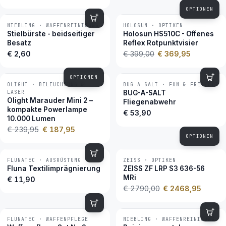
OPTIONEN
NIEBLING · WAFFENREINIGUNG
HOLOSUN · OPTIKEN
−7 %
BESTSELLER
Stielbürste - beidseitiger
Holosun HS510C - Offenes
Besatz
Reflex Rotpunktvisier
€ 2,60
€ 399,00
€ 369,95
OPTIONEN
OLIGHT · BELEUCHTUNG &
BUG A SALT · FUN & FREIZEIT
−22 %
BESTSELLER
LASER
BUG-A-SALT
Olight Marauder Mini 2 –
Fliegenabwehr
kompakte Powerlampe
€ 53,90
10.000 Lumen
€ 239,95
€ 187,95
OPTIONEN
FLUNATEC · AUSRÜSTUNG
ZEISS · OPTIKEN
−12 %
BESTSELLER
Fluna Textilimprägnierung
ZEISS ZF LRP S3 636-56
MRi
€ 11,90
€ 2790,00
€ 2468,95
FLUNATEC · WAFFENPFLEGE
NIEBLING · WAFFENREINIGUNG
BESTSELLER
BESTSELLER