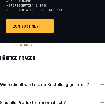
JAGD & NACHSUCHE
SPORTSCHÜTZEN & IPSC
BEHÖRDEN & SICHERHEITSDIENSTE
ZUM SORTIMENT
GUT ZU WISSEN
HÄUFIGE FRAGEN
Wie schnell wird meine Bestellung geliefert?
Lagernde Artikel verlassen unser Haus in Österreich in der
Regel innerhalb von 1–2 Werktagen. Die Zustellung erfolgt
Sind alle Produkte frei erhältlich?