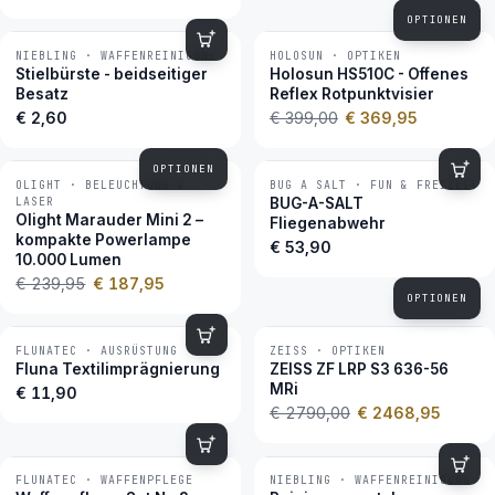
OPTIONEN
NIEBLING · WAFFENREINIGUNG
HOLOSUN · OPTIKEN
−7 %
BESTSELLER
Stielbürste - beidseitiger
Holosun HS510C - Offenes
Besatz
Reflex Rotpunktvisier
€ 2,60
€ 399,00
€ 369,95
OPTIONEN
OLIGHT · BELEUCHTUNG &
BUG A SALT · FUN & FREIZEIT
−22 %
BESTSELLER
LASER
BUG-A-SALT
Olight Marauder Mini 2 –
Fliegenabwehr
kompakte Powerlampe
€ 53,90
10.000 Lumen
€ 239,95
€ 187,95
OPTIONEN
FLUNATEC · AUSRÜSTUNG
ZEISS · OPTIKEN
−12 %
BESTSELLER
Fluna Textilimprägnierung
ZEISS ZF LRP S3 636-56
MRi
€ 11,90
€ 2790,00
€ 2468,95
FLUNATEC · WAFFENPFLEGE
NIEBLING · WAFFENREINIGUNG
BESTSELLER
BESTSELLER