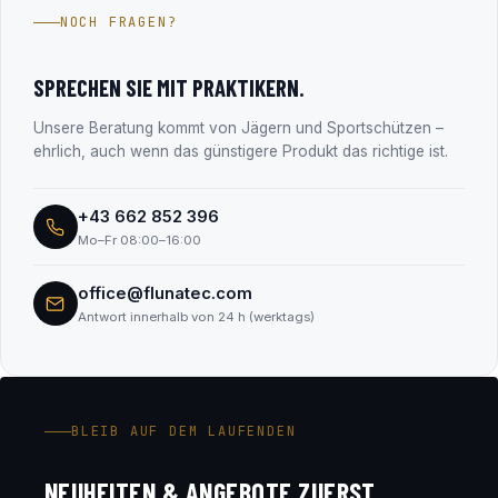
Jahren im Firmenbuch eingetragen (FN 330182m, LG
NOCH FRAGEN?
Salzburg). Alle Unternehmensdaten findest du transparent
im Abschnitt „Transparenz & Sicherheit“.
SPRECHEN SIE MIT PRAKTIKERN.
Unsere Beratung kommt von Jägern und Sportschützen –
ehrlich, auch wenn das günstigere Produkt das richtige ist.
+43 662 852 396
Mo–Fr 08:00–16:00
office@flunatec.com
Antwort innerhalb von 24 h (werktags)
BLEIB AUF DEM LAUFENDEN
NEUHEITEN & ANGEBOTE ZUERST.