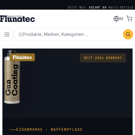
JETZT NEU:
OSIGHT XR
MULTI-RETICLE
DE
Produkte, Marken, Kategorien …
SEIT 2014 BEWÄHRT
EIGENMARKE · WAFFENPFLEGE