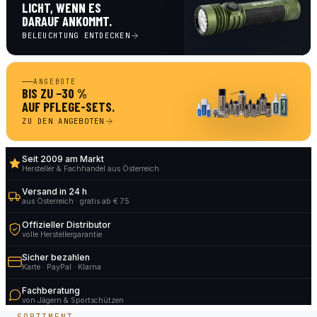
LICHT, WENN ES
DARAUF ANKOMMT.
BELEUCHTUNG ENTDECKEN
ANGEBOTE
BIS ZU −30 %
AUF PFLEGE-SETS.
ZU DEN ANGEBOTEN
Seit 2009 am Markt
Hersteller & Fachhandel aus Österreich
Versand in 24 h
aus Österreich · gratis ab € 75
Offizieller Distributor
volle Herstellergarantie
Sicher bezahlen
Karte · PayPal · Klarna
Fachberatung
von Jägern & Sportschützen