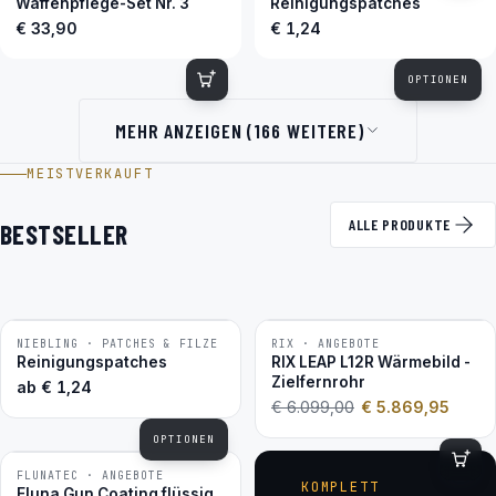
Waffenpflege-Set Nr. 3
Reinigungspatches
€ 33,90
€ 1,24
OPTIONEN
MEHR ANZEIGEN (166 WEITERE)
MEISTVERKAUFT
ALLE PRODUKTE
BESTSELLER
NIEBLING · PATCHES & FILZE
RIX · ANGEBOTE
−4 %
BESTSELLER
Reinigungspatches
RIX LEAP L12R Wärmebild -
Zielfernrohr
ab
€
1,24
€
6.099,00
€
5.869,95
OPTIONEN
FLUNATEC · ANGEBOTE
BESTSELLER
KOMPLETT
Fluna Gun Coating flüssig