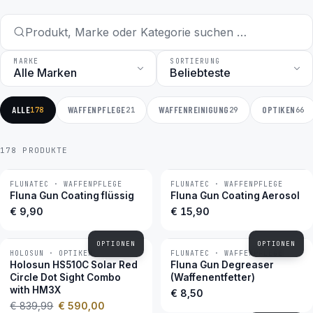
MARKE
SORTIERUNG
ALLE
WAFFENPFLEGE
WAFFENREINIGUNG
OPTIKEN
178
21
29
66
178 PRODUKTE
FLUNATEC · WAFFENPFLEGE
FLUNATEC · WAFFENPFLEGE
BESTSELLER
BESTSELLER
Fluna Gun Coating flüssig
Fluna Gun Coating Aerosol
€ 9,90
€ 15,90
OPTIONEN
OPTIONEN
HOLOSUN · OPTIKEN
FLUNATEC · WAFFENPFLEGE
−30 %
BESTSELLER
Holosun HS510C Solar Red
Fluna Gun Degreaser
Circle Dot Sight Combo
(Waffenentfetter)
with HM3X
€ 8,50
€ 839,99
€ 590,00