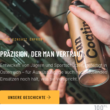
IM EINSATZ ERPROBT
PRÄZISION, DER MAN VERTRAUT.
Entwickelt von Jägern und Sportschützen, gefertigt in
Österreich – für Ausrüstung, die auch nach tausenden
Einsätzen noch hält, was sie verspricht.
UNSERE GESCHICHTE
100
ML