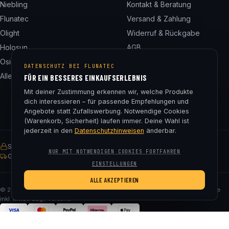
Niebling
Kontakt & Beratung
Flunatec
Versand & Zahlung
Olight
Widerruf & Rückgabe
Holosun
AGB
Osight
Datenschutz
DATENSCHUTZ BEI FLUNATEC
Alle 24 Marken
Impressum
FÜR EIN BESSERES EINKAUFSERLEBNIS
Cookie-Einstellungen
Mit deiner Zustimmung erkennen wir, welche Produkte
dich interessieren – für passende Empfehlungen und
Angebote statt Zufallswerbung. Notwendige Cookies
(Warenkorb, Sicherheit) laufen immer. Deine Wahl ist
jederzeit in den
Datenschutzhinweisen
änderbar.
SSL-verschlüsselt
Käuferschutz
30 Tage Rückgaberecht
NUR MIT NOTWENDIGEN COOKIES FORTFAHREN
Gratis Versand ab € 75
EINSTELLUNGEN
ALLE AKZEPTIEREN
© 2026 Fluna Tec & Research GmbH · FN 330182m, LG Salzburg · Alle Preise
inkl. MwSt. zzgl. Versand