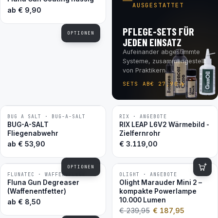
AUSGESTATTET
ab
€
9,90
PFLEGE-SETS FÜR
OPTIONEN
JEDEN EINSATZ
Aufeinander abgestimmte
Systeme, zusammengestellt
von Praktikern.
SETS AB
€
27,90
BUG A SALT · BUG-A-SALT
RIX · ANGEBOTE
BESTSELLER
BUG-A-SALT
RIX LEAP L6V2 Wärmebild -
Fliegenabwehr
Zielfernrohr
ab
€
53,90
€
3.119,00
OPTIONEN
FLUNATEC · WAFFENPFLEGE
OLIGHT · ANGEBOTE
−22 %
BESTSELLER
Fluna Gun Degreaser
Olight Marauder Mini 2 –
(Waffenentfetter)
kompakte Powerlampe
10.000 Lumen
ab
€
8,50
€
239,95
€
187,95