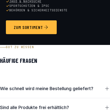
JAGD & NACHSUCHE
SPORTSCHÜTZEN & IPSC
BEHÖRDEN & SICHERHEITSDIENSTE
ZUM SORTIMENT
GUT ZU WISSEN
HÄUFIGE FRAGEN
Wie schnell wird meine Bestellung geliefert?
Lagernde Artikel verlassen unser Haus in Österreich in der
Regel innerhalb von 1–2 Werktagen. Die Zustellung erfolgt
Sind alle Produkte frei erhältlich?