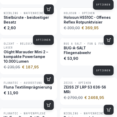
OPTIONEN
NIEBLING · WAFFENREINIGUNG
HOLOSUN · OPTIKEN
−7 %
BESTSELLER
Stielbürste - beidseitiger
Holosun HS510C - Offenes
Besatz
Reflex Rotpunktvisier
€ 2,60
€ 399,00
€ 369,95
OPTIONEN
OLIGHT · BELEUCHTUNG &
BUG A SALT · FUN & FREIZEIT
−22 %
BESTSELLER
LASER
BUG-A-SALT
Olight Marauder Mini 2 –
Fliegenabwehr
kompakte Powerlampe
€ 53,90
10.000 Lumen
€ 239,95
€ 187,95
OPTIONEN
FLUNATEC · AUSRÜSTUNG
ZEISS · OPTIKEN
−12 %
BESTSELLER
Fluna Textilimprägnierung
ZEISS ZF LRP S3 636-56
MRi
€ 11,90
€ 2790,00
€ 2468,95
FLUNATEC · WAFFENPFLEGE
NIEBLING · WAFFENREINIGUNG
BESTSELLER
BESTSELLER