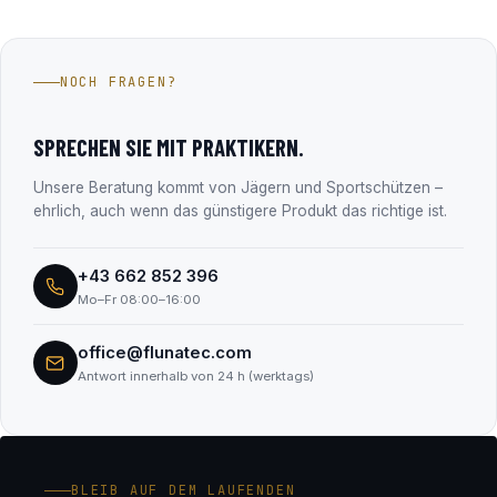
selbst speichern keine Zahlungsdaten.
Die Fluna Tec & Research GmbH aus Wals bei Salzburg –
Hersteller des Fluna Gun Coating Systems und seit über 15
Jahren im Firmenbuch eingetragen (FN 330182m, LG
NOCH FRAGEN?
Salzburg). Alle Unternehmensdaten findest du transparent
im Abschnitt „Transparenz & Sicherheit“.
SPRECHEN SIE MIT PRAKTIKERN.
Unsere Beratung kommt von Jägern und Sportschützen –
ehrlich, auch wenn das günstigere Produkt das richtige ist.
+43 662 852 396
Mo–Fr 08:00–16:00
office@flunatec.com
Antwort innerhalb von 24 h (werktags)
BLEIB AUF DEM LAUFENDEN