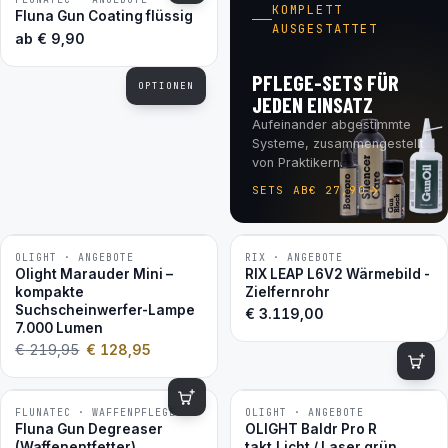
BESTSELLER
KOMPLETT
Fluna Gun Coating flüssig
AUSGESTATTET
ab
€
9,90
PFLEGE-SETS FÜR
OPTIONEN
JEDEN EINSATZ
Aufeinander abgestimmte
Systeme, zusammengestellt
von Praktikern.
SETS AB
€
27,90
OLIGHT · ANGEBOTE
RIX · ANGEBOTE
−41 %
Olight Marauder Mini –
RIX LEAP L6V2 Wärmebild -
kompakte
Zielfernrohr
Suchscheinwerfer-Lampe
€
3.119,00
7.000 Lumen
€
219,95
€
128,95
FLUNATEC · WAFFENPFLEGE
OLIGHT · ANGEBOTE
−16 %
BESTSELLER
Fluna Gun Degreaser
OLIGHT Baldr Pro R
(Waffenentfetter)
takt.Licht / Laser grün,