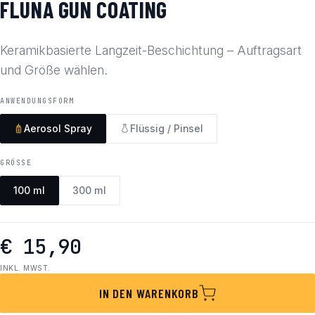
FLUNA GUN COATING
Keramikbasierte Langzeit-Beschichtung – Auftragsart
und Größe wählen.
ANWENDUNGSFORM
Aerosol Spray
Flüssig / Pinsel
GRÖSSE
100 ml
300 ml
€ 15,90
INKL. MWST.
IN DEN WARENKORB