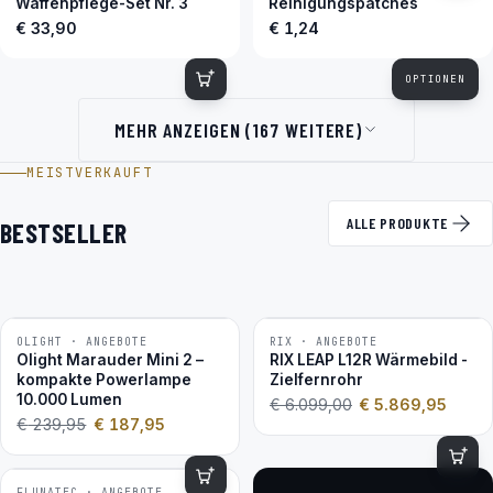
Waffenpflege-Set Nr. 3
Reinigungspatches
€ 33,90
€ 1,24
OPTIONEN
MEHR ANZEIGEN (167 WEITERE)
MEISTVERKAUFT
ALLE PRODUKTE
BESTSELLER
OLIGHT · ANGEBOTE
RIX · ANGEBOTE
−22 %
−4 %
Olight Marauder Mini 2 –
RIX LEAP L12R Wärmebild -
kompakte Powerlampe
Zielfernrohr
10.000 Lumen
€
6.099,00
€
5.869,95
€
239,95
€
187,95
FLUNATEC · ANGEBOTE