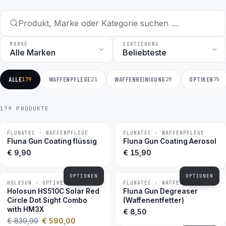
MARKE
SORTIERUNG
ALLE
WAFFENPFLEGE
WAFFENREINIGUNG
OPTIKEN
179
21
29
75
179 PRODUKTE
FLUNATEC · WAFFENPFLEGE
FLUNATEC · WAFFENPFLEGE
BESTSELLER
BESTSELLER
Fluna Gun Coating flüssig
Fluna Gun Coating Aerosol
€ 9,90
€ 15,90
OPTIONEN
OPTIONEN
HOLOSUN · OPTIKEN
FLUNATEC · WAFFENPFLEGE
−30 %
BESTSELLER
Holosun HS510C Solar Red
Fluna Gun Degreaser
Circle Dot Sight Combo
(Waffenentfetter)
with HM3X
€ 8,50
€ 839,99
€ 590,00