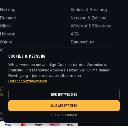
Niebling
Kontakt & Beratung
Flunatec
Versand & Zahlung
Olight
Widerruf & Rückgabe
Holosun
AGB
Osight
Datenschutz
Alle 24 Marken
Impressum
COOKIES & MESSUNG
Cookie-Einstellungen
Wir verwenden notwendige Cookies für den Warenkorb.
Statistik- und Marketing-Cookies setzen wir nur mit deiner
Einwilligung – jederzeit widerrufbar in den
Datenschutzhinweisen
.
SSL-verschlüsselt
Käuferschutz
30 Tage Rückgaberecht
NUR NOTWENDIGE
Gratis Versand ab € 75
ALLE AKZEPTIEREN
© 2026 Fluna Tec & Research GmbH · FN 330182m, LG Salzburg · Alle Preise
EINSTELLUNGEN
inkl. MwSt. zzgl. Versand