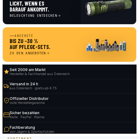
LICHT, WENN ES
DARAUF ANKOMMT.
BELEUCHTUNG ENTDECKEN
ANGEBOTE
BIS ZU −30 %
AUF PFLEGE-SETS.
ZU DEN ANGEBOTEN
Seit 2009 am Markt
Hersteller & Fachhandel aus Österreich
Versand in 24 h
aus Österreich · gratis ab € 75
Offizieller Distributor
volle Herstellergarantie
Sicher bezahlen
Karte · PayPal · Klarna
Fachberatung
von Jägern & Sportschützen