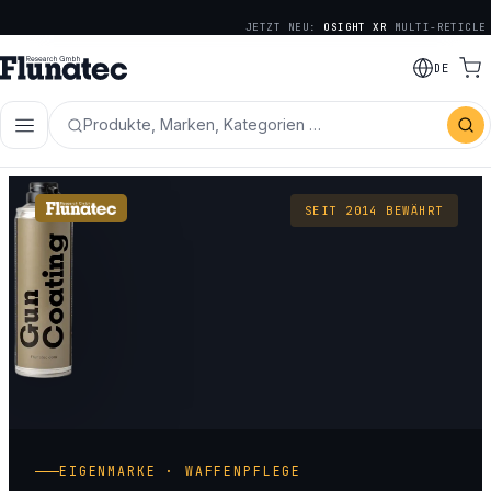
JETZT NEU:
OSIGHT XR
MULTI-RETICLE
DE
Produkte, Marken, Kategorien …
SEIT 2014 BEWÄHRT
EIGENMARKE · WAFFENPFLEGE