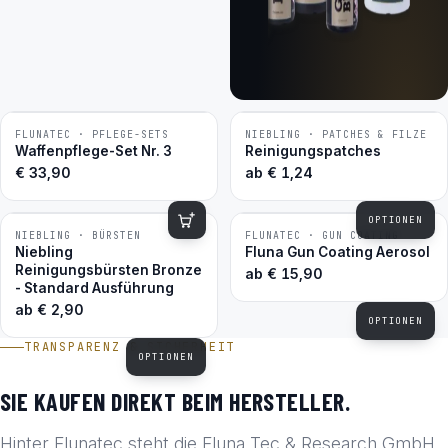
FLUNATEC · PFLEGE-SETS
NIEBLING · PATCHES & FILZE
BESTSELLER
BESTSELLER
Waffenpflege-Set Nr. 3
Reinigungspatches
€
33,90
ab
€
1,24
OPTIONEN
NIEBLING · BÜRSTEN
FLUNATEC · GUN COATING
BESTSELLER
BESTSELLER
Niebling
Fluna Gun Coating Aerosol
Reinigungsbürsten Bronze
ab
€
15,90
- Standard Ausführung
ab
€
2,90
OPTIONEN
TRANSPARENZ & SICHERHEIT
OPTIONEN
SIE KAUFEN DIREKT BEIM HERSTELLER.
Hinter Flunatec steht die Fluna Tec & Research GmbH