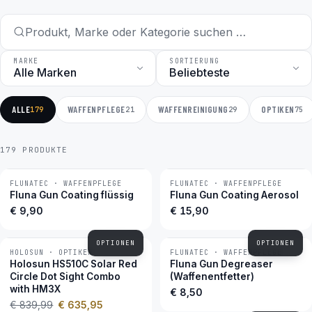
MARKE
SORTIERUNG
ALLE
WAFFENPFLEGE
WAFFENREINIGUNG
OPTIKEN
179
21
29
75
179 PRODUKTE
FLUNATEC · WAFFENPFLEGE
FLUNATEC · WAFFENPFLEGE
BESTSELLER
BESTSELLER
Fluna Gun Coating flüssig
Fluna Gun Coating Aerosol
€ 9,90
€ 15,90
OPTIONEN
OPTIONEN
HOLOSUN · OPTIKEN
FLUNATEC · WAFFENPFLEGE
−24 %
BESTSELLER
Holosun HS510C Solar Red
Fluna Gun Degreaser
Circle Dot Sight Combo
(Waffenentfetter)
with HM3X
€ 8,50
€ 839,99
€ 635,95