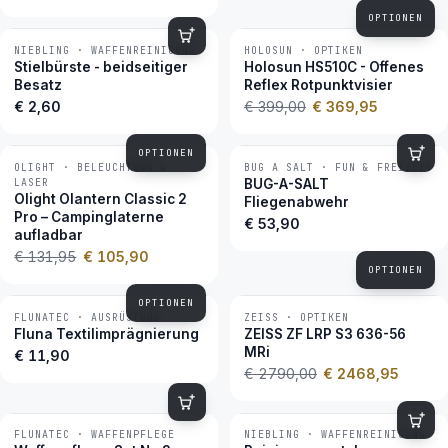
OPTIONEN
NIEBLING · WAFFENREINIGUNG
HOLOSUN · OPTIKEN
−7 %
BESTSELLER
Stielbürste - beidseitiger
Holosun HS510C - Offenes
Besatz
Reflex Rotpunktvisier
€ 2,60
€ 399,00
€ 369,95
OPTIONEN
OLIGHT · BELEUCHTUNG &
BUG A SALT · FUN & FREIZEIT
−20 %
LASER
BUG-A-SALT
Olight Olantern Classic 2
Fliegenabwehr
Pro – Campinglaterne
€ 53,90
aufladbar
€ 131,95
€ 105,90
OPTIONEN
OPTIONEN
FLUNATEC · AUSRÜSTUNG
ZEISS · OPTIKEN
−12 %
BESTSELLER
Fluna Textilimprägnierung
ZEISS ZF LRP S3 636-56
MRi
€ 11,90
€ 2790,00
€ 2468,95
FLUNATEC · WAFFENPFLEGE
NIEBLING · WAFFENREINIGUNG
BESTSELLER
BESTSELLER