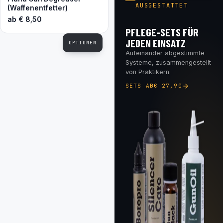
AUSGESTATTET
(Waffenentfetter)
ab
€
8,50
PFLEGE-SETS FÜR
JEDEN EINSATZ
OPTIONEN
Aufeinander abgestimmte
Systeme, zusammengestellt
von Praktikern.
SETS AB
€
27,90