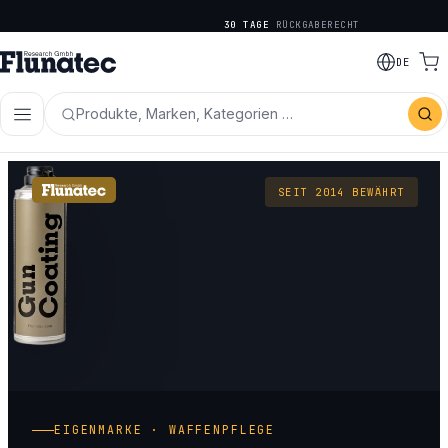
KOSTENLOSER VERSAND
AB € 75
DE
Produkte, Marken, Kategorien …
SEIT 2014 BEWÄHRT
EIGENMARKE · WAFFENPFLEGE