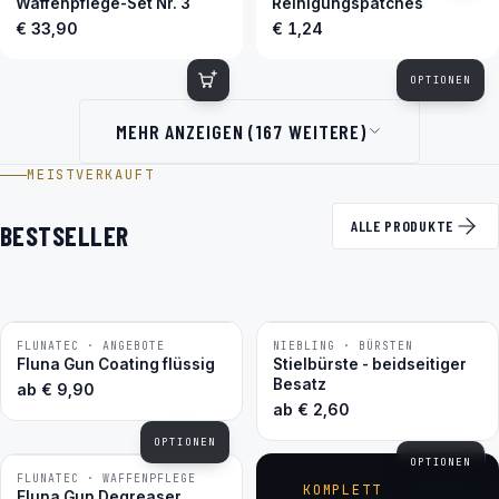
Waffenpflege-Set Nr. 3
Reinigungspatches
€ 33,90
€ 1,24
OPTIONEN
MEHR ANZEIGEN (167 WEITERE)
MEISTVERKAUFT
ALLE PRODUKTE
BESTSELLER
FLUNATEC · ANGEBOTE
NIEBLING · BÜRSTEN
BESTSELLER
BESTSELLER
Fluna Gun Coating flüssig
Stielbürste - beidseitiger
Besatz
ab
€
9,90
ab
€
2,60
OPTIONEN
OPTIONEN
FLUNATEC · WAFFENPFLEGE
BESTSELLER
KOMPLETT
Fluna Gun Degreaser