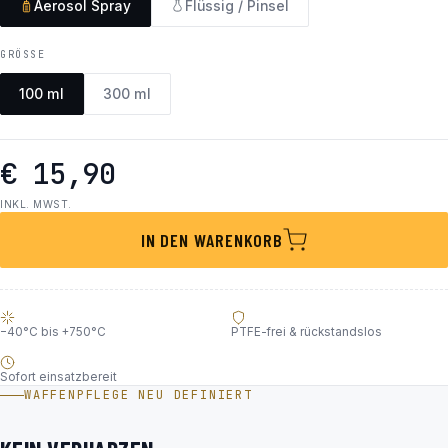
Aerosol Spray
Flüssig / Pinsel
GRÖSSE
100 ml
300 ml
€ 15,90
INKL. MWST.
IN DEN WARENKORB
−40°C bis +750°C
PTFE-frei & rückstandslos
Sofort einsatzbereit
WAFFENPFLEGE NEU DEFINIERT