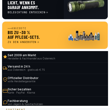
LICHT, WENN ES
DARAUF ANKOMMT.
BELEUCHTUNG ENTDECKEN
ANGEBOTE
BIS ZU −30 %
AUF PFLEGE-SETS.
ZU DEN ANGEBOTEN
Seit 2009 am Markt
Hersteller & Fachhandel aus Österreich
Versand in 24 h
aus Österreich · gratis ab € 75
Offizieller Distributor
volle Herstellergarantie
Sicher bezahlen
Karte · PayPal · Klarna
Fachberatung
von Jägern & Sportschützen