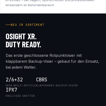
im Einsatz – bei Jägern, Sportschützen und professionellen
Anwendern im Behördenbereich.
INDUSTRY FIRST
NEU IM SORTIMENT
OSIGHT XR.
DUTY READY.
Das erste geschlossene Rotpunktvisier mit
klappbarem Backup-Visier – gebaut für den Einsatz,
bei jedem Wetter.
2/6+32
CBRS
MOA MULTI-RETICLE
KLAPPBARES BACKUP-VISIER
IPX7
ENCLOSED EMITTER