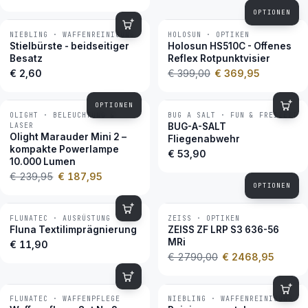
OPTIONEN
NIEBLING · WAFFENREINIGUNG
HOLOSUN · OPTIKEN
−7 %
BESTSELLER
Stielbürste - beidseitiger
Holosun HS510C - Offenes
Besatz
Reflex Rotpunktvisier
€ 2,60
€ 399,00
€ 369,95
OPTIONEN
OLIGHT · BELEUCHTUNG &
BUG A SALT · FUN & FREIZEIT
−22 %
BESTSELLER
LASER
BUG-A-SALT
Olight Marauder Mini 2 –
Fliegenabwehr
kompakte Powerlampe
€ 53,90
10.000 Lumen
€ 239,95
€ 187,95
OPTIONEN
FLUNATEC · AUSRÜSTUNG
ZEISS · OPTIKEN
−12 %
BESTSELLER
Fluna Textilimprägnierung
ZEISS ZF LRP S3 636-56
MRi
€ 11,90
€ 2790,00
€ 2468,95
FLUNATEC · WAFFENPFLEGE
NIEBLING · WAFFENREINIGUNG
BESTSELLER
BESTSELLER