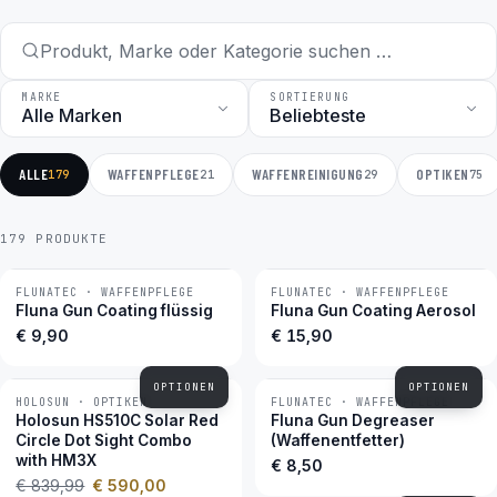
MARKE
SORTIERUNG
ALLE
WAFFENPFLEGE
WAFFENREINIGUNG
OPTIKEN
179
21
29
75
179 PRODUKTE
FLUNATEC · WAFFENPFLEGE
FLUNATEC · WAFFENPFLEGE
BESTSELLER
BESTSELLER
Fluna Gun Coating flüssig
Fluna Gun Coating Aerosol
€ 9,90
€ 15,90
OPTIONEN
OPTIONEN
HOLOSUN · OPTIKEN
FLUNATEC · WAFFENPFLEGE
−30 %
BESTSELLER
Holosun HS510C Solar Red
Fluna Gun Degreaser
Circle Dot Sight Combo
(Waffenentfetter)
with HM3X
€ 8,50
€ 839,99
€ 590,00