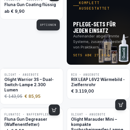
BESTSELLER
KOMPLETT
Fluna Gun Coating flüssig
AUSGESTATTET
ab
€
9,90
PFLEGE-SETS FÜR
OPTIONEN
JEDEN EINSATZ
Aufeinander abgestimmte
Systeme, zusammengestellt
von Praktikern.
SETS AB
€
27,90
OLIGHT · ANGEBOTE
RIX · ANGEBOTE
−40 %
Olight Warrior 3S – Dual-
RIX LEAP L6V2 Wärmebild -
Switch-Lampe 2.300
Zielfernrohr
Lumen
€
3.119,00
€
143,95
€
85,95
FLUNATEC · WAFFENPFLEGE
OLIGHT · ANGEBOTE
−41 %
BESTSELLER
Fluna Gun Degreaser
Olight Marauder Mini –
(Waffenentfetter)
kompakte
Suchscheinwerfer-Lampe