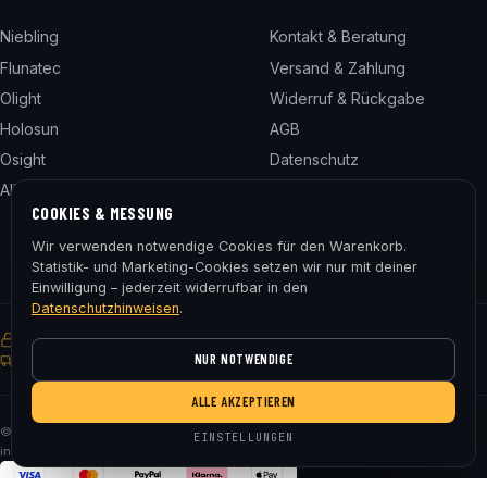
Niebling
Kontakt & Beratung
Flunatec
Versand & Zahlung
Olight
Widerruf & Rückgabe
Holosun
AGB
Osight
Datenschutz
Alle 24 Marken
Impressum
COOKIES & MESSUNG
Cookie-Einstellungen
Wir verwenden notwendige Cookies für den Warenkorb.
Statistik- und Marketing-Cookies setzen wir nur mit deiner
Einwilligung – jederzeit widerrufbar in den
Datenschutzhinweisen
.
SSL-verschlüsselt
Käuferschutz
30 Tage Rückgaberecht
NUR NOTWENDIGE
Gratis Versand ab € 75
ALLE AKZEPTIEREN
© 2026 Fluna Tec & Research GmbH · FN 330182m, LG Salzburg · Alle Preise
EINSTELLUNGEN
inkl. MwSt. zzgl. Versand