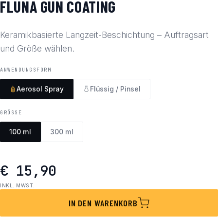
FLUNA GUN COATING
Keramikbasierte Langzeit-Beschichtung – Auftragsart
und Größe wählen.
ANWENDUNGSFORM
Aerosol Spray
Flüssig / Pinsel
GRÖSSE
100 ml
300 ml
€ 15,90
INKL. MWST.
IN DEN WARENKORB