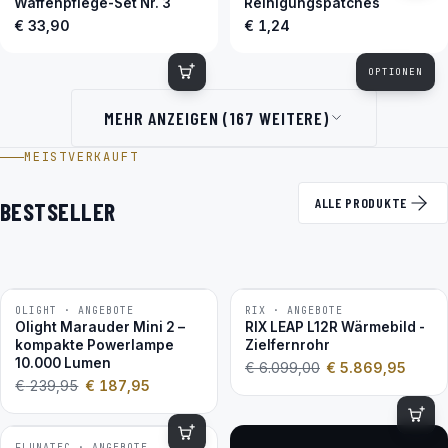
Waffenpflege-Set Nr. 3
Reinigungspatches
€ 33,90
€ 1,24
OPTIONEN
MEHR ANZEIGEN (167 WEITERE)
MEISTVERKAUFT
ALLE PRODUKTE
BESTSELLER
OLIGHT · ANGEBOTE
RIX · ANGEBOTE
−22 %
−4 %
Olight Marauder Mini 2 –
RIX LEAP L12R Wärmebild -
kompakte Powerlampe
Zielfernrohr
10.000 Lumen
€
6.099,00
€
5.869,95
€
239,95
€
187,95
FLUNATEC · ANGEBOTE