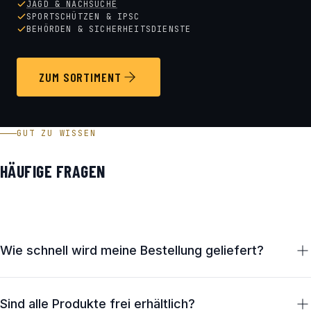
JAGD & NACHSUCHE
SPORTSCHÜTZEN & IPSC
BEHÖRDEN & SICHERHEITSDIENSTE
ZUM SORTIMENT
GUT ZU WISSEN
HÄUFIGE FRAGEN
Wie schnell wird meine Bestellung geliefert?
Lagernde Artikel verlassen unser Haus in Österreich in der
Regel innerhalb von 1–2 Werktagen. Die Zustellung erfolgt
Sind alle Produkte frei erhältlich?