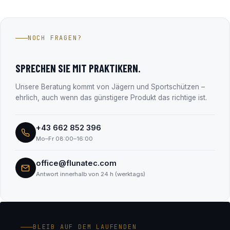
selbst speichern keine Zahlungsdaten.
Die Fluna Tec & Research GmbH aus Wals bei Salzburg –
Hersteller des Fluna Gun Coating Systems und seit über 15
Jahren im Firmenbuch eingetragen (FN 330182m, LG
NOCH FRAGEN?
Salzburg). Alle Unternehmensdaten findest du transparent
im Abschnitt „Transparenz & Sicherheit“.
SPRECHEN SIE MIT PRAKTIKERN.
Unsere Beratung kommt von Jägern und Sportschützen –
ehrlich, auch wenn das günstigere Produkt das richtige ist.
+43 662 852 396
Mo–Fr 08:00–16:00
office@flunatec.com
Antwort innerhalb von 24 h (werktags)
BLEIB AUF DEM LAUFENDEN