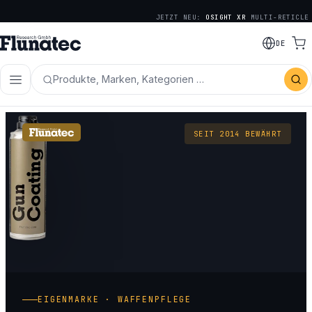
JETZT NEU:
OSIGHT XR
MULTI-RETICLE
DE
Produkte, Marken, Kategorien …
SEIT 2014 BEWÄHRT
EIGENMARKE · WAFFENPFLEGE