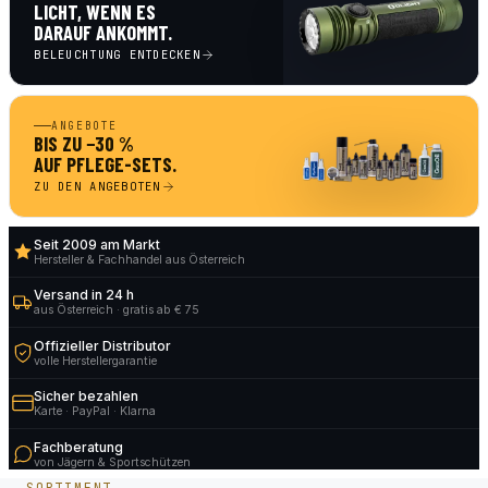
LICHT, WENN ES
DARAUF ANKOMMT.
BELEUCHTUNG ENTDECKEN
ANGEBOTE
BIS ZU −30 %
AUF PFLEGE-SETS.
ZU DEN ANGEBOTEN
Seit 2009 am Markt
Hersteller & Fachhandel aus Österreich
Versand in 24 h
aus Österreich · gratis ab € 75
Offizieller Distributor
volle Herstellergarantie
Sicher bezahlen
Karte · PayPal · Klarna
Fachberatung
von Jägern & Sportschützen