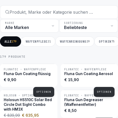
MARKE
SORTIERUNG
ALLE
WAFFENPFLEGE
WAFFENREINIGUNG
OPTIKEN
179
21
29
75
179 PRODUKTE
FLUNATEC · WAFFENPFLEGE
FLUNATEC · WAFFENPFLEGE
BESTSELLER
BESTSELLER
Fluna Gun Coating flüssig
Fluna Gun Coating Aerosol
€ 9,90
€ 15,90
OPTIONEN
OPTIONEN
HOLOSUN · OPTIKEN
FLUNATEC · WAFFENPFLEGE
−24 %
BESTSELLER
Holosun HS510C Solar Red
Fluna Gun Degreaser
Circle Dot Sight Combo
(Waffenentfetter)
with HM3X
€ 8,50
€ 839,99
€ 635,95