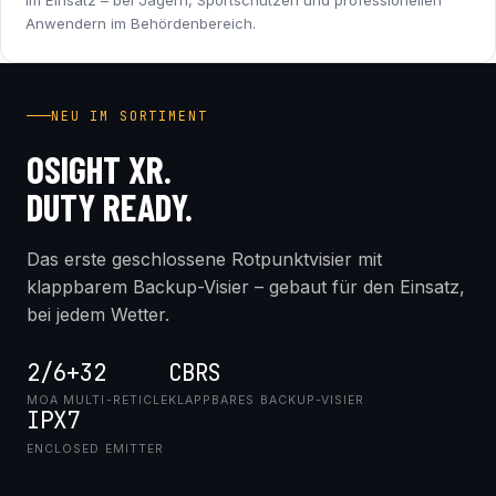
im Einsatz – bei Jägern, Sportschützen und professionellen
Anwendern im Behördenbereich.
INDUSTRY FIRST
NEU IM SORTIMENT
OSIGHT XR.
DUTY READY.
Das erste geschlossene Rotpunktvisier mit
klappbarem Backup-Visier – gebaut für den Einsatz,
bei jedem Wetter.
2/6+32
CBRS
MOA MULTI-RETICLE
KLAPPBARES BACKUP-VISIER
IPX7
ENCLOSED EMITTER