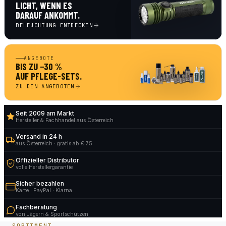
LICHT, WENN ES
DARAUF ANKOMMT.
BELEUCHTUNG ENTDECKEN
ANGEBOTE
BIS ZU −30 %
AUF PFLEGE-SETS.
ZU DEN ANGEBOTEN
Seit 2009 am Markt
Hersteller & Fachhandel aus Österreich
Versand in 24 h
aus Österreich · gratis ab € 75
Offizieller Distributor
volle Herstellergarantie
Sicher bezahlen
Karte · PayPal · Klarna
Fachberatung
von Jägern & Sportschützen