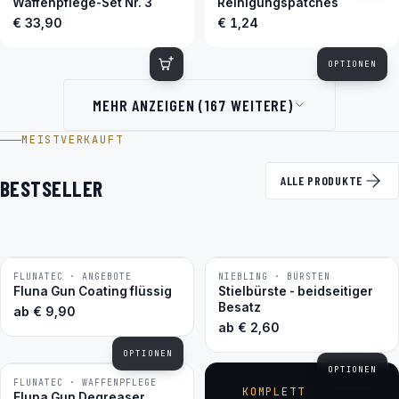
Waffenpflege-Set Nr. 3
Reinigungspatches
€ 33,90
€ 1,24
OPTIONEN
MEHR ANZEIGEN (167 WEITERE)
MEISTVERKAUFT
ALLE PRODUKTE
BESTSELLER
FLUNATEC · ANGEBOTE
NIEBLING · BÜRSTEN
BESTSELLER
BESTSELLER
Fluna Gun Coating flüssig
Stielbürste - beidseitiger
Besatz
ab
€
9,90
ab
€
2,60
OPTIONEN
OPTIONEN
FLUNATEC · WAFFENPFLEGE
BESTSELLER
KOMPLETT
Fluna Gun Degreaser