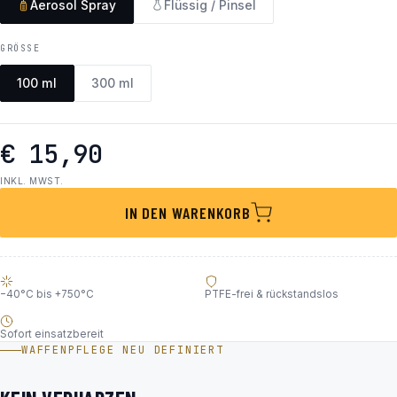
Aerosol Spray
Flüssig / Pinsel
GRÖSSE
100 ml
300 ml
€ 15,90
INKL. MWST.
IN DEN WARENKORB
−40°C bis +750°C
PTFE-frei & rückstandslos
Sofort einsatzbereit
WAFFENPFLEGE NEU DEFINIERT