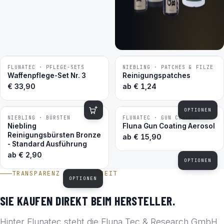
FLUNATEC · PFLEGE-SETS
NIEBLING · PATCHES & FILZE
BESTSELLER
BESTSELLER
Waffenpflege-Set Nr. 3
Reinigungspatches
€
33,90
ab
€
1,24
OPTIONEN
NIEBLING · BÜRSTEN
FLUNATEC · GUN COATING
BESTSELLER
BESTSELLER
Niebling
Fluna Gun Coating Aerosol
Reinigungsbürsten Bronze
ab
€
15,90
- Standard Ausführung
ab
€
2,90
OPTIONEN
TRANSPARENZ & SICHERHEIT
OPTIONEN
SIE KAUFEN DIREKT BEIM HERSTELLER.
Hinter Flunatec steht die Fluna Tec & Research GmbH