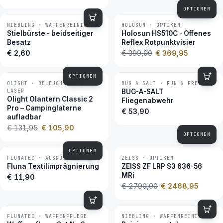
OPTIONEN
NIEBLING · WAFFENREINIGUNG
HOLOSUN · OPTIKEN
−7 %
BESTSELLER
Stielbürste - beidseitiger
Holosun HS510C - Offenes
Besatz
Reflex Rotpunktvisier
€ 2,60
€ 399,00
€ 369,95
OPTIONEN
OLIGHT · BELEUCHTUNG &
BUG A SALT · FUN & FREIZEIT
−20 %
LASER
BUG-A-SALT
Olight Olantern Classic 2
Fliegenabwehr
Pro – Campinglaterne
€ 53,90
aufladbar
€ 131,95
€ 105,90
OPTIONEN
OPTIONEN
FLUNATEC · AUSRÜSTUNG
ZEISS · OPTIKEN
−12 %
BESTSELLER
Fluna Textilimprägnierung
ZEISS ZF LRP S3 636-56
MRi
€ 11,90
€ 2790,00
€ 2468,95
FLUNATEC · WAFFENPFLEGE
NIEBLING · WAFFENREINIGUNG
BESTSELLER
BESTSELLER