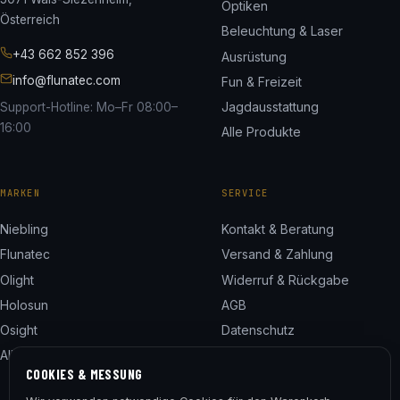
Optiken
Österreich
Beleuchtung & Laser
+43 662 852 396
Ausrüstung
info@flunatec.com
Fun & Freizeit
Jagdausstattung
Support-Hotline: Mo–Fr 08:00–
16:00
Alle Produkte
MARKEN
SERVICE
Niebling
Kontakt & Beratung
Flunatec
Versand & Zahlung
Olight
Widerruf & Rückgabe
Holosun
AGB
Osight
Datenschutz
Alle 24 Marken
Impressum
COOKIES & MESSUNG
Cookie-Einstellungen