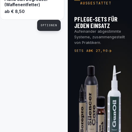
AUSGESTATTET
(Waffenentfetter)
ab
€
8,50
PFLEGE-SETS FÜR
JEDEN EINSATZ
OPTIONEN
Aufeinander abgestimmte
Systeme, zusammengestellt
von Praktikern.
SETS AB
€
27,90