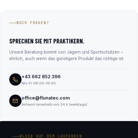
selbst speichern keine Zahlungsdaten.
Die Fluna Tec & Research GmbH aus Wals bei Salzburg –
Hersteller des Fluna Gun Coating Systems und seit über 15
Jahren im Firmenbuch eingetragen (FN 330182m, LG
NOCH FRAGEN?
Salzburg). Alle Unternehmensdaten findest du transparent
im Abschnitt „Transparenz & Sicherheit“.
SPRECHEN SIE MIT PRAKTIKERN.
Unsere Beratung kommt von Jägern und Sportschützen –
ehrlich, auch wenn das günstigere Produkt das richtige ist.
+43 662 852 396
Mo–Fr 08:00–16:00
office@flunatec.com
Antwort innerhalb von 24 h (werktags)
BLEIB AUF DEM LAUFENDEN