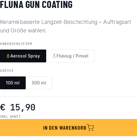
FLUNA GUN COATING
Keramikbasierte Langzeit-Beschichtung – Auftragsart
und Größe wählen.
ANWENDUNGSFORM
Aerosol Spray
Flüssig / Pinsel
GRÖSSE
100 ml
300 ml
€ 15,90
INKL. MWST.
IN DEN WARENKORB