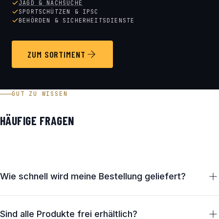
JAGD & NACHSUCHE
SPORTSCHÜTZEN & IPSC
BEHÖRDEN & SICHERHEITSDIENSTE
ZUM SORTIMENT
GUT ZU WISSEN
HÄUFIGE FRAGEN
Wie schnell wird meine Bestellung geliefert?
Lagernde Artikel verlassen unser Haus in Österreich in der
Regel innerhalb von 1–2 Werktagen. Die Zustellung erfolgt
Sind alle Produkte frei erhältlich?