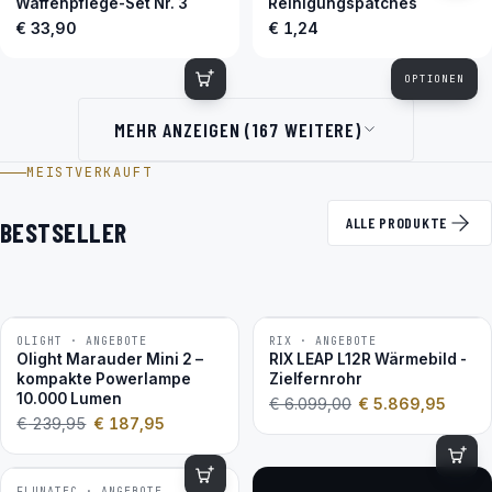
Waffenpflege-Set Nr. 3
Reinigungspatches
€ 33,90
€ 1,24
OPTIONEN
MEHR ANZEIGEN (167 WEITERE)
MEISTVERKAUFT
ALLE PRODUKTE
BESTSELLER
OLIGHT · ANGEBOTE
RIX · ANGEBOTE
−22 %
−4 %
Olight Marauder Mini 2 –
RIX LEAP L12R Wärmebild -
kompakte Powerlampe
Zielfernrohr
10.000 Lumen
€
6.099,00
€
5.869,95
€
239,95
€
187,95
FLUNATEC · ANGEBOTE