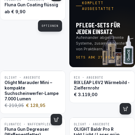
BESTSELLER
KOMPLETT
Fluna Gun Coating flüssig
AUSGESTATTET
ab
€
9,90
PFLEGE-SETS FÜR
OPTIONEN
JEDEN EINSATZ
Aufeinander abgestimmte
Systeme, zusammengestellt
von Praktikern.
SETS AB
€
27,90
OLIGHT · ANGEBOTE
RIX · ANGEBOTE
−41 %
Olight Marauder Mini –
RIX LEAP L6V2 Wärmebild -
kompakte
Zielfernrohr
Suchscheinwerfer-Lampe
€
3.119,00
7.000 Lumen
€
219,95
€
128,95
FLUNATEC · WAFFENPFLEGE
OLIGHT · ANGEBOTE
−16 %
BESTSELLER
Fluna Gun Degreaser
OLIGHT Baldr Pro R
(Waffenentfetter)
takt.Licht / Laser grün,