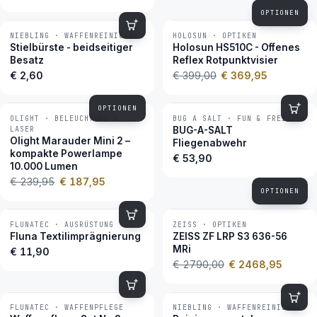
OPTIONEN
NIEBLING · WAFFENREINIGUNG
HOLOSUN · OPTIKEN
−7 %
BESTSELLER
Stielbürste - beidseitiger
Holosun HS510C - Offenes
Besatz
Reflex Rotpunktvisier
€ 2,60
€ 399,00
€ 369,95
OPTIONEN
OLIGHT · BELEUCHTUNG &
BUG A SALT · FUN & FREIZEIT
−22 %
BESTSELLER
LASER
BUG-A-SALT
Olight Marauder Mini 2 –
Fliegenabwehr
kompakte Powerlampe
€ 53,90
10.000 Lumen
€ 239,95
€ 187,95
OPTIONEN
FLUNATEC · AUSRÜSTUNG
ZEISS · OPTIKEN
−12 %
BESTSELLER
Fluna Textilimprägnierung
ZEISS ZF LRP S3 636-56
MRi
€ 11,90
€ 2790,00
€ 2468,95
FLUNATEC · WAFFENPFLEGE
NIEBLING · WAFFENREINIGUNG
BESTSELLER
BESTSELLER