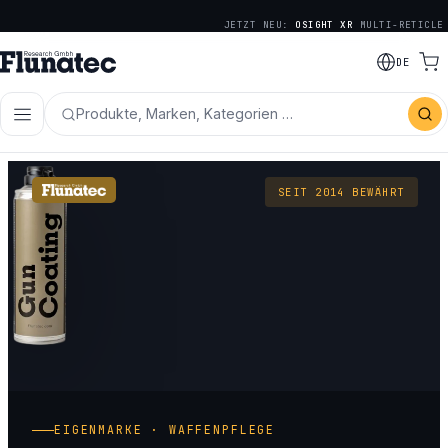
JETZT NEU:
OSIGHT XR
MULTI-RETICLE
DE
Produkte, Marken, Kategorien …
SEIT 2014 BEWÄHRT
EIGENMARKE · WAFFENPFLEGE