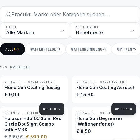
MARKE
SORTIERUNG
ALLE
WAFFENPFLEGE
WAFFENREINIGUNG
OPTIKEN
179
21
29
75
179 PRODUKTE
FLUNATEC · WAFFENPFLEGE
FLUNATEC · WAFFENPFLEGE
BESTSELLER
BESTSELLER
Fluna Gun Coating flüssig
Fluna Gun Coating Aerosol
€ 9,90
€ 15,90
OPTIONEN
OPTIONEN
HOLOSUN · OPTIKEN
FLUNATEC · WAFFENPFLEGE
−30 %
BESTSELLER
Holosun HS510C Solar Red
Fluna Gun Degreaser
Circle Dot Sight Combo
(Waffenentfetter)
with HM3X
€ 8,50
€ 839,99
€ 590,00