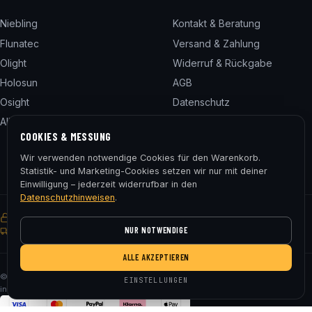
Niebling
Kontakt & Beratung
Flunatec
Versand & Zahlung
Olight
Widerruf & Rückgabe
Holosun
AGB
Osight
Datenschutz
Alle 24 Marken
Impressum
COOKIES & MESSUNG
Cookie-Einstellungen
Wir verwenden notwendige Cookies für den Warenkorb.
Statistik- und Marketing-Cookies setzen wir nur mit deiner
Einwilligung – jederzeit widerrufbar in den
Datenschutzhinweisen
.
SSL-verschlüsselt
Käuferschutz
30 Tage Rückgaberecht
NUR NOTWENDIGE
Gratis Versand ab € 75
ALLE AKZEPTIEREN
© 2026 Fluna Tec & Research GmbH · FN 330182m, LG Salzburg · Alle Preise
EINSTELLUNGEN
inkl. MwSt. zzgl. Versand