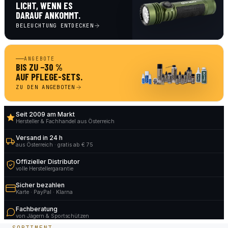
LICHT, WENN ES
DARAUF ANKOMMT.
BELEUCHTUNG ENTDECKEN
ANGEBOTE
BIS ZU −30 %
AUF PFLEGE-SETS.
ZU DEN ANGEBOTEN
Seit 2009 am Markt
Hersteller & Fachhandel aus Österreich
Versand in 24 h
aus Österreich · gratis ab € 75
Offizieller Distributor
volle Herstellergarantie
Sicher bezahlen
Karte · PayPal · Klarna
Fachberatung
von Jägern & Sportschützen