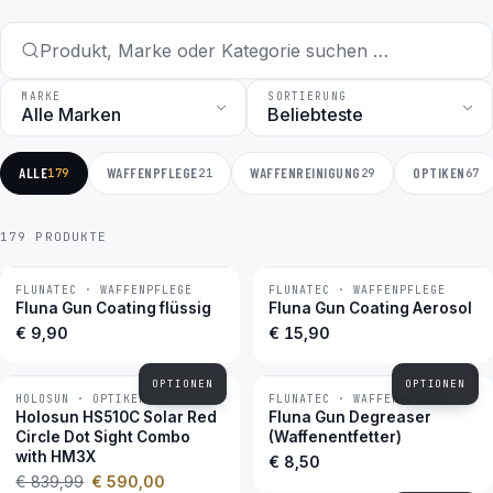
MARKE
SORTIERUNG
ALLE
WAFFENPFLEGE
WAFFENREINIGUNG
OPTIKEN
179
21
29
67
179 PRODUKTE
FLUNATEC · WAFFENPFLEGE
FLUNATEC · WAFFENPFLEGE
BESTSELLER
BESTSELLER
Fluna Gun Coating flüssig
Fluna Gun Coating Aerosol
€ 9,90
€ 15,90
OPTIONEN
OPTIONEN
HOLOSUN · OPTIKEN
FLUNATEC · WAFFENPFLEGE
−30 %
BESTSELLER
Holosun HS510C Solar Red
Fluna Gun Degreaser
Circle Dot Sight Combo
(Waffenentfetter)
with HM3X
€ 8,50
€ 839,99
€ 590,00