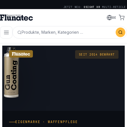
JETZT NEU:
OSIGHT XR
MULTI-RETICLE
DE
Produkte, Marken, Kategorien …
SEIT 2014 BEWÄHRT
EIGENMARKE · WAFFENPFLEGE