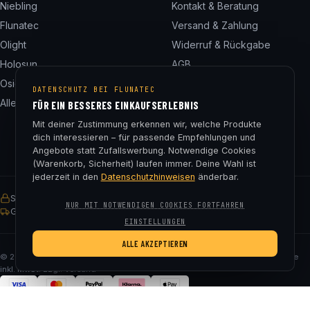
Niebling
Kontakt & Beratung
Flunatec
Versand & Zahlung
Olight
Widerruf & Rückgabe
Holosun
AGB
Osight
Datenschutz
DATENSCHUTZ BEI FLUNATEC
Alle 24 Marken
Impressum
FÜR EIN BESSERES EINKAUFSERLEBNIS
Cookie-Einstellungen
Mit deiner Zustimmung erkennen wir, welche Produkte
dich interessieren – für passende Empfehlungen und
Angebote statt Zufallswerbung. Notwendige Cookies
(Warenkorb, Sicherheit) laufen immer. Deine Wahl ist
jederzeit in den
Datenschutzhinweisen
änderbar.
SSL-verschlüsselt
Käuferschutz
30 Tage Rückgaberecht
NUR MIT NOTWENDIGEN COOKIES FORTFAHREN
Gratis Versand ab € 75
EINSTELLUNGEN
ALLE AKZEPTIEREN
© 2026 Fluna Tec & Research GmbH · FN 330182m, LG Salzburg · Alle Preise
inkl. MwSt. zzgl. Versand