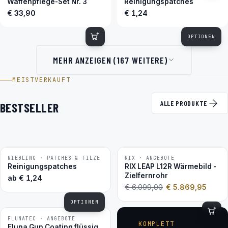
Waffenpflege-Set Nr. 3
Reinigungspatches
€ 33,90
€ 1,24
OPTIONEN
MEHR ANZEIGEN (167 WEITERE)
MEISTVERKAUFT
ALLE PRODUKTE
BESTSELLER
NIEBLING · PATCHES & FILZE
RIX · ANGEBOTE
−4 %
BESTSELLER
Reinigungspatches
RIX LEAP L12R Wärmebild -
Zielfernrohr
ab
€
1,24
€
6.099,00
€
5.869,95
OPTIONEN
FLUNATEC · ANGEBOTE
BESTSELLER
KOMPLETT
Fluna Gun Coating flüssig