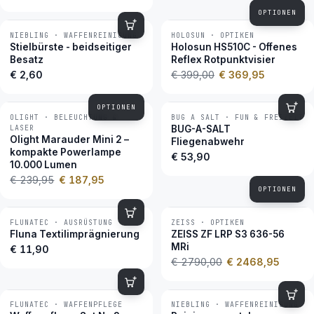
OPTIONEN
NIEBLING · WAFFENREINIGUNG
HOLOSUN · OPTIKEN
−7 %
BESTSELLER
Stielbürste - beidseitiger
Holosun HS510C - Offenes
Besatz
Reflex Rotpunktvisier
€ 2,60
€ 399,00
€ 369,95
OPTIONEN
OLIGHT · BELEUCHTUNG &
BUG A SALT · FUN & FREIZEIT
−22 %
BESTSELLER
LASER
BUG-A-SALT
Olight Marauder Mini 2 –
Fliegenabwehr
kompakte Powerlampe
€ 53,90
10.000 Lumen
€ 239,95
€ 187,95
OPTIONEN
FLUNATEC · AUSRÜSTUNG
ZEISS · OPTIKEN
−12 %
BESTSELLER
Fluna Textilimprägnierung
ZEISS ZF LRP S3 636-56
MRi
€ 11,90
€ 2790,00
€ 2468,95
FLUNATEC · WAFFENPFLEGE
NIEBLING · WAFFENREINIGUNG
BESTSELLER
BESTSELLER