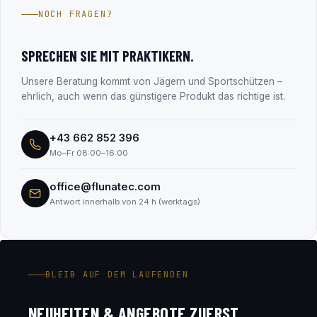
Jahren im Firmenbuch eingetragen (FN 330182m, LG
NOCH FRAGEN?
Salzburg). Alle Unternehmensdaten findest du transparent
im Abschnitt „Transparenz & Sicherheit“.
SPRECHEN SIE MIT PRAKTIKERN.
Unsere Beratung kommt von Jägern und Sportschützen –
ehrlich, auch wenn das günstigere Produkt das richtige ist.
+43 662 852 396
Mo–Fr 08:00–16:00
office@flunatec.com
Antwort innerhalb von 24 h (werktags)
BLEIB AUF DEM LAUFENDEN
NEUHEITEN & ANGEBOTE ZUERST.