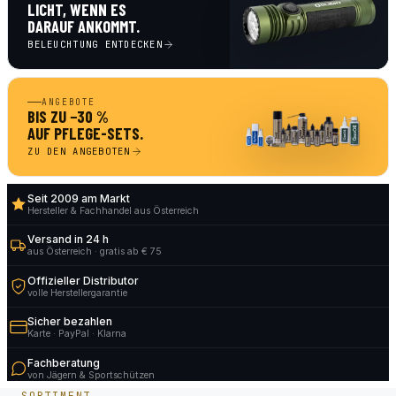
LICHT, WENN ES
DARAUF ANKOMMT.
BELEUCHTUNG ENTDECKEN
ANGEBOTE
BIS ZU −30 %
AUF PFLEGE-SETS.
ZU DEN ANGEBOTEN
Seit 2009 am Markt
Hersteller & Fachhandel aus Österreich
Versand in 24 h
aus Österreich · gratis ab € 75
Offizieller Distributor
volle Herstellergarantie
Sicher bezahlen
Karte · PayPal · Klarna
Fachberatung
von Jägern & Sportschützen