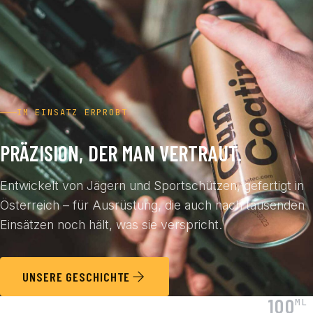
IM EINSATZ ERPROBT
PRÄZISION, DER MAN VERTRAUT.
Entwickelt von Jägern und Sportschützen, gefertigt in
Österreich – für Ausrüstung, die auch nach tausenden
Einsätzen noch hält, was sie verspricht.
UNSERE GESCHICHTE
100
ML