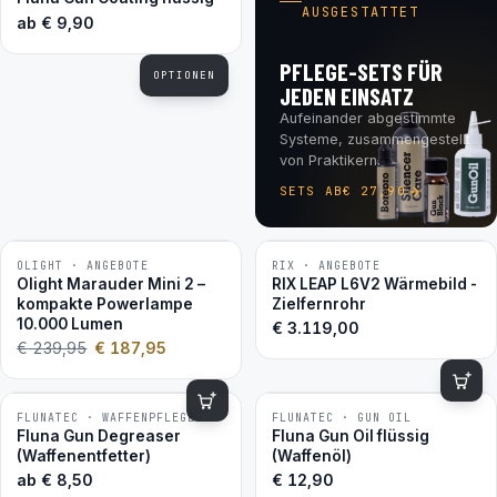
AUSGESTATTET
ab
€
9,90
PFLEGE-SETS FÜR
OPTIONEN
JEDEN EINSATZ
Aufeinander abgestimmte
Systeme, zusammengestellt
von Praktikern.
SETS AB
€
27,90
OLIGHT · ANGEBOTE
RIX · ANGEBOTE
−22 %
Olight Marauder Mini 2 –
RIX LEAP L6V2 Wärmebild -
kompakte Powerlampe
Zielfernrohr
10.000 Lumen
€
3.119,00
€
239,95
€
187,95
FLUNATEC · WAFFENPFLEGE
FLUNATEC · GUN OIL
BESTSELLER
BESTSELLER
Fluna Gun Degreaser
Fluna Gun Oil flüssig
(Waffenentfetter)
(Waffenöl)
ab
€
8,50
€
12,90