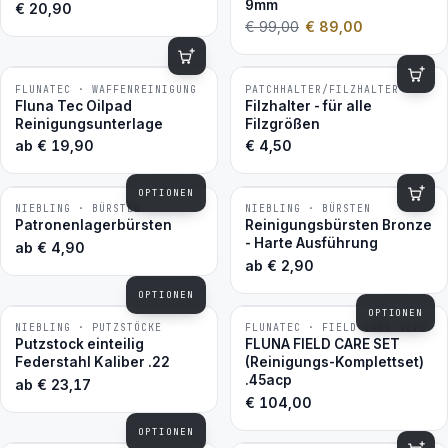
9mm
€
20,90
€
99,00
€
89,00
FLUNATEC · WAFFENREINIGUNG
PATCHHALTER/FILZHALTER
BESTSELLER
BESTSELLER
Fluna Tec Oilpad
Filzhalter - für alle
Reinigungsunterlage
Filzgrößen
ab
€
19,90
€
4,50
OPTIONEN
NIEBLING · BÜRSTEN
NIEBLING · BÜRSTEN
BESTSELLER
BESTSELLER
Patronenlagerbürsten
Reinigungsbürsten Bronze
- Harte Ausführung
ab
€
4,90
ab
€
2,90
OPTIONEN
OPTIONEN
NIEBLING · PUTZSTÖCKE
FLUNATEC · FIELD CARE SETS
BESTSELLER
BESTSELLER
Putzstock einteilig
FLUNA FIELD CARE SET
Federstahl Kaliber .22
(Reinigungs-Komplettset)
.45acp
ab
€
23,17
€
104,00
OPTIONEN