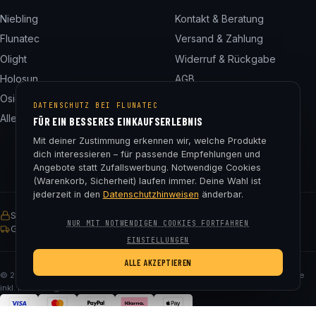
Niebling
Kontakt & Beratung
Flunatec
Versand & Zahlung
Olight
Widerruf & Rückgabe
Holosun
AGB
Osight
Datenschutz
DATENSCHUTZ BEI FLUNATEC
Alle 24 Marken
Impressum
FÜR EIN BESSERES EINKAUFSERLEBNIS
Cookie-Einstellungen
Mit deiner Zustimmung erkennen wir, welche Produkte
dich interessieren – für passende Empfehlungen und
Angebote statt Zufallswerbung. Notwendige Cookies
(Warenkorb, Sicherheit) laufen immer. Deine Wahl ist
jederzeit in den
Datenschutzhinweisen
änderbar.
SSL-verschlüsselt
Käuferschutz
30 Tage Rückgaberecht
NUR MIT NOTWENDIGEN COOKIES FORTFAHREN
Gratis Versand ab € 75
EINSTELLUNGEN
ALLE AKZEPTIEREN
© 2026 Fluna Tec & Research GmbH · FN 330182m, LG Salzburg · Alle Preise
inkl. MwSt. zzgl. Versand