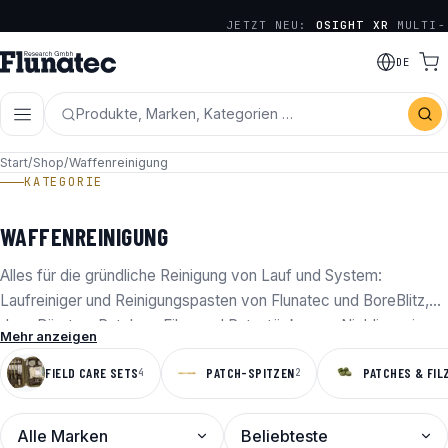
JETZT NEU:
OSIGHT XR
MULTI-
RETICLE SERIE
DE
Produkte, Marken, Kategorien …
Start
/
Shop
/
Waffenreinigung
KATEGORIE
WAFFENREINIGUNG
Alles für die gründliche Reinigung von Lauf und System:
Laufreiniger und Reinigungspasten von Flunatec und BoreBlitz,
dazu Bürsten, Patches, Filze und Putzstöcke von Niebling – in
Mehr anzeigen
allen gängigen Kalibern.
FIELD CARE SETS
PATCH-SPITZEN
PATCHES & FIL
4
2
MARKE
SORTIERUNG