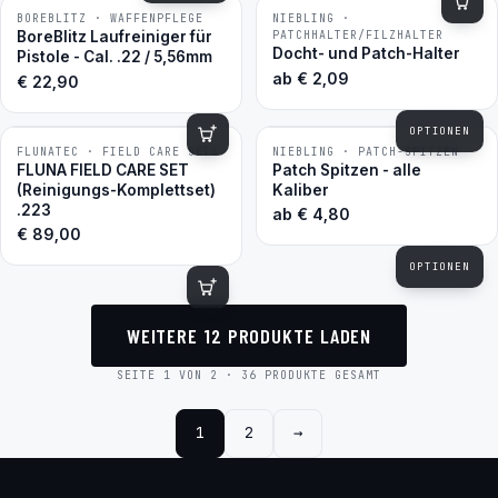
BOREBLITZ · WAFFENPFLEGE
NIEBLING ·
BESTSELLER
BoreBlitz Laufreiniger für
PATCHHALTER/FILZHALTER
Docht- und Patch-Halter
Pistole - Cal. .22 / 5,56mm
ab
€
2,09
€
22,90
OPTIONEN
FLUNATEC · FIELD CARE SETS
NIEBLING · PATCH-SPITZEN
FLUNA FIELD CARE SET
Patch Spitzen - alle
(Reinigungs-Komplettset)
Kaliber
.223
ab
€
4,80
€
89,00
OPTIONEN
WEITERE 12 PRODUKTE LADEN
SEITE 1 VON 2 · 36 PRODUKTE GESAMT
1
2
→
Nächste Seite