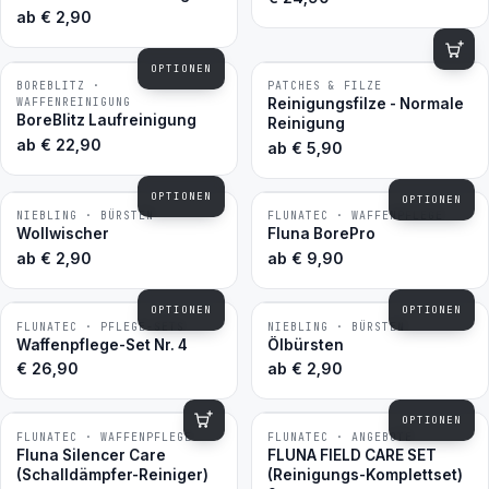
ab
€
2,90
OPTIONEN
BOREBLITZ ·
PATCHES & FILZE
BESTSELLER
BESTSELLER
WAFFENREINIGUNG
Reinigungsfilze - Normale
BoreBlitz Laufreinigung
Reinigung
ab
€
22,90
ab
€
5,90
OPTIONEN
OPTIONEN
NIEBLING · BÜRSTEN
FLUNATEC · WAFFENPFLEGE
BESTSELLER
BESTSELLER
Wollwischer
Fluna BorePro
ab
€
2,90
ab
€
9,90
OPTIONEN
OPTIONEN
FLUNATEC · PFLEGE-SETS
NIEBLING · BÜRSTEN
BESTSELLER
BESTSELLER
Waffenpflege-Set Nr. 4
Ölbürsten
€
26,90
ab
€
2,90
OPTIONEN
FLUNATEC · WAFFENPFLEGE
FLUNATEC · ANGEBOTE
−10 %
BESTSELLER
Fluna Silencer Care
FLUNA FIELD CARE SET
(Schalldämpfer-Reiniger)
(Reinigungs-Komplettset)