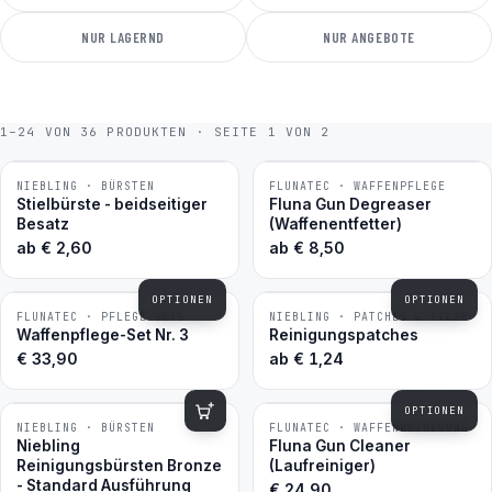
NUR LAGERND
NUR ANGEBOTE
1–24 VON 36 PRODUKTEN · SEITE 1 VON 2
NIEBLING · BÜRSTEN
FLUNATEC · WAFFENPFLEGE
BESTSELLER
BESTSELLER
Stielbürste - beidseitiger
Fluna Gun Degreaser
Besatz
(Waffenentfetter)
ab
€
2,60
ab
€
8,50
OPTIONEN
OPTIONEN
FLUNATEC · PFLEGE-SETS
NIEBLING · PATCHES & FILZE
BESTSELLER
BESTSELLER
Waffenpflege-Set Nr. 3
Reinigungspatches
€
33,90
ab
€
1,24
OPTIONEN
NIEBLING · BÜRSTEN
FLUNATEC · WAFFENREINIGUNG
BESTSELLER
BESTSELLER
Niebling
Fluna Gun Cleaner
Reinigungsbürsten Bronze
(Laufreiniger)
- Standard Ausführung
€
24,90