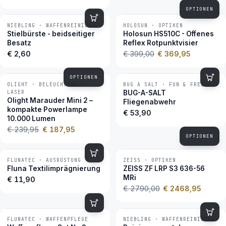
OPTIONEN
NIEBLING · WAFFENREINIGUNG
HOLOSUN · OPTIKEN
−7 %
BESTSELLER
Stielbürste - beidseitiger
Holosun HS510C - Offenes
Besatz
Reflex Rotpunktvisier
€ 2,60
€ 399,00
€ 369,95
OPTIONEN
OLIGHT · BELEUCHTUNG &
BUG A SALT · FUN & FREIZEIT
−22 %
BESTSELLER
LASER
BUG-A-SALT
Olight Marauder Mini 2 –
Fliegenabwehr
kompakte Powerlampe
€ 53,90
10.000 Lumen
€ 239,95
€ 187,95
OPTIONEN
FLUNATEC · AUSRÜSTUNG
ZEISS · OPTIKEN
−12 %
BESTSELLER
Fluna Textilimprägnierung
ZEISS ZF LRP S3 636-56
MRi
€ 11,90
€ 2790,00
€ 2468,95
FLUNATEC · WAFFENPFLEGE
NIEBLING · WAFFENREINIGUNG
BESTSELLER
BESTSELLER