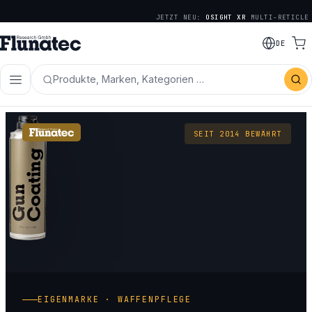
JETZT NEU:
OSIGHT XR
MULTI-RETICLE
DE
Produkte, Marken, Kategorien …
SEIT 2014 BEWÄHRT
EIGENMARKE · WAFFENPFLEGE