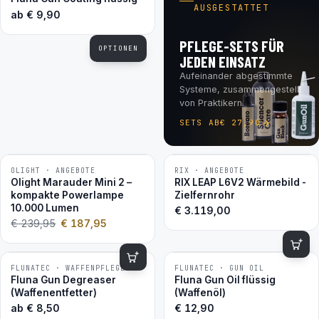
AUSGESTATTET
ab
€
9,90
PFLEGE-SETS FÜR
OPTIONEN
JEDEN EINSATZ
Aufeinander abgestimmte
Systeme, zusammengestellt
von Praktikern.
SETS AB
€
27,90
OLIGHT · ANGEBOTE
RIX · ANGEBOTE
−22 %
Olight Marauder Mini 2 –
RIX LEAP L6V2 Wärmebild -
kompakte Powerlampe
Zielfernrohr
10.000 Lumen
€
3.119,00
€
239,95
€
187,95
FLUNATEC · WAFFENPFLEGE
FLUNATEC · GUN OIL
BESTSELLER
BESTSELLER
Fluna Gun Degreaser
Fluna Gun Oil flüssig
(Waffenentfetter)
(Waffenöl)
ab
€
8,50
€
12,90