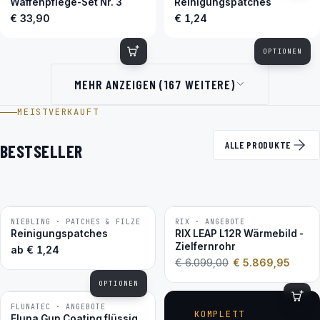
Waffenpflege-Set Nr. 3
Reinigungspatches
€ 33,90
€ 1,24
OPTIONEN
MEHR ANZEIGEN (167 WEITERE)
MEISTVERKAUFT
ALLE PRODUKTE
BESTSELLER
NIEBLING · PATCHES & FILZE
RIX · ANGEBOTE
−4 %
BESTSELLER
Reinigungspatches
RIX LEAP L12R Wärmebild -
Zielfernrohr
ab
€
1,24
€
6.099,00
€
5.869,95
OPTIONEN
FLUNATEC · ANGEBOTE
BESTSELLER
KOMPLETT
Fluna Gun Coating flüssig