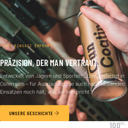
IM EINSATZ ERPROBT
PRÄZISION, DER MAN VERTRAUT.
Entwickelt von Jägern und Sportschützen, gefertigt in
Österreich – für Ausrüstung, die auch nach tausenden
Einsätzen noch hält, was sie verspricht.
UNSERE GESCHICHTE
100
ML