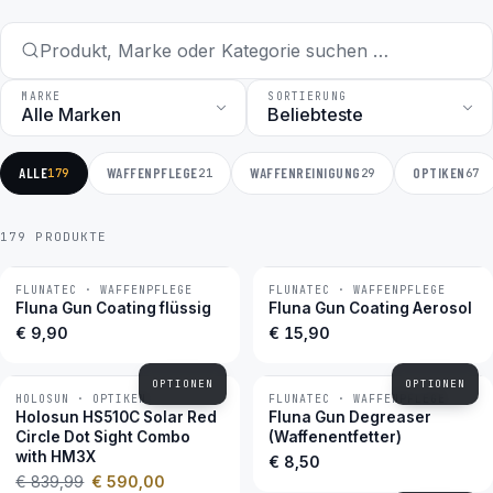
MARKE
SORTIERUNG
ALLE
WAFFENPFLEGE
WAFFENREINIGUNG
OPTIKEN
179
21
29
67
179 PRODUKTE
FLUNATEC · WAFFENPFLEGE
FLUNATEC · WAFFENPFLEGE
BESTSELLER
BESTSELLER
Fluna Gun Coating flüssig
Fluna Gun Coating Aerosol
€ 9,90
€ 15,90
OPTIONEN
OPTIONEN
HOLOSUN · OPTIKEN
FLUNATEC · WAFFENPFLEGE
−30 %
BESTSELLER
Holosun HS510C Solar Red
Fluna Gun Degreaser
Circle Dot Sight Combo
(Waffenentfetter)
with HM3X
€ 8,50
€ 839,99
€ 590,00