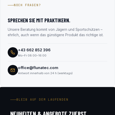
Jahren im Firmenbuch eingetragen (FN 330182m, LG
NOCH FRAGEN?
Salzburg). Alle Unternehmensdaten findest du transparent
im Abschnitt „Transparenz & Sicherheit“.
SPRECHEN SIE MIT PRAKTIKERN.
Unsere Beratung kommt von Jägern und Sportschützen –
ehrlich, auch wenn das günstigere Produkt das richtige ist.
+43 662 852 396
Mo–Fr 08:00–16:00
office@flunatec.com
Antwort innerhalb von 24 h (werktags)
BLEIB AUF DEM LAUFENDEN
NEUHEITEN & ANGEBOTE ZUERST.