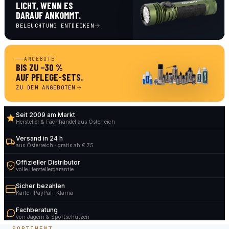
LICHT, WENN ES
DARAUF ANKOMMT.
BELEUCHTUNG ENTDECKEN
ANGEBOTE
BIS ZU −30 %
AUF PFLEGE-SETS.
ZU DEN ANGEBOTEN
Seit 2009 am Markt
Hersteller & Fachhandel aus Österreich
Versand in 24 h
aus Österreich · gratis ab € 75
Offizieller Distributor
volle Herstellergarantie
Sicher bezahlen
Karte · PayPal · Klarna
Fachberatung
von Jägern & Sportschützen