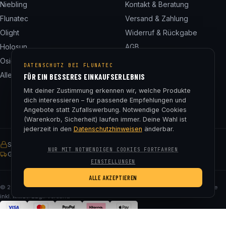
Niebling
Kontakt & Beratung
Flunatec
Versand & Zahlung
Olight
Widerruf & Rückgabe
Holosun
AGB
Osight
Datenschutz
DATENSCHUTZ BEI FLUNATEC
Alle 24 Marken
Impressum
FÜR EIN BESSERES EINKAUFSERLEBNIS
Cookie-Einstellungen
Mit deiner Zustimmung erkennen wir, welche Produkte
dich interessieren – für passende Empfehlungen und
Angebote statt Zufallswerbung. Notwendige Cookies
(Warenkorb, Sicherheit) laufen immer. Deine Wahl ist
jederzeit in den
Datenschutzhinweisen
änderbar.
SSL-verschlüsselt
Käuferschutz
30 Tage Rückgaberecht
NUR MIT NOTWENDIGEN COOKIES FORTFAHREN
Gratis Versand ab € 75
EINSTELLUNGEN
ALLE AKZEPTIEREN
© 2026 Fluna Tec & Research GmbH · FN 330182m, LG Salzburg · Alle Preise
inkl. MwSt. zzgl. Versand