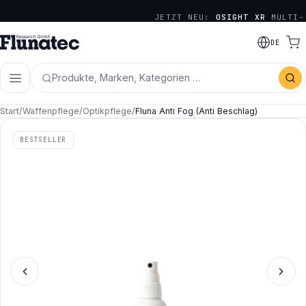
JETZT NEU:
OSIGHT XR
MULTI-
RETICLE SERIE
DE
Produkte, Marken, Kategorien …
Start
/
Waffenpflege
/
Optikpflege
/
Fluna Anti Fog (Anti Beschlag)
BESTSELLER