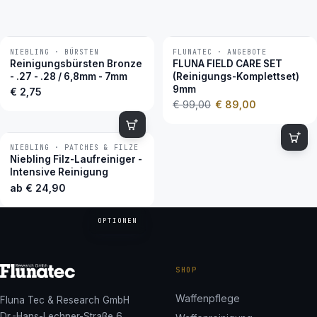
NIEBLING · BÜRSTEN
FLUNATEC · ANGEBOTE
−10 %
Reinigungsbürsten Bronze
FLUNA FIELD CARE SET
- .27 - .28 / 6,8mm - 7mm
(Reinigungs-Komplettset)
9mm
€
2,75
€
99,00
€
89,00
NIEBLING · PATCHES & FILZE
Niebling Filz-Laufreiniger -
Intensive Reinigung
ab
€
24,90
OPTIONEN
SHOP
Waffenpflege
Fluna Tec & Research GmbH
Dr.-Hans-Lechner-Straße 6